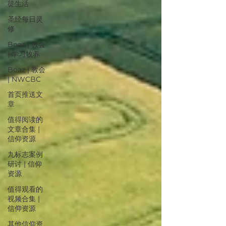
徒生活
圣经每日灵
修
Boaz | 教会
| 学习牧养
Boaz | 教会
| NWCBC
首页推送文
章
值得阅读的
文章合集 |
信仰资源
九标志案例
研讨 | 信仰
资源
值得观看的
视频合集 |
信仰资源
其他信仰资