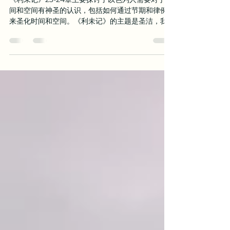
时间与空间的圣洁（一）（利未
记23-24章）
《利未记》23-24章主要探讨了以色列人需要对于时
间和空间有神圣的认识，包括如何通过节期和律例
来圣化时间和空间。《利未记》的主题是圣洁，我
们看见整卷书向我们表明了一位圣洁的上帝呼召一
群圣洁的百姓来过一种圣洁的生活。因此他们的时
间和空间，包括他们所生活的土地（25章）都有特
别...