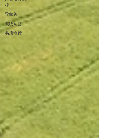
源
异象谷
教牧问答
书籍推荐