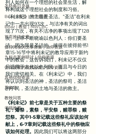
列人如何在一个理想的社会里生活，解
圣经每日灵修
释构成这个理想社会的制度和习俗。
Boaz | 教会 | 学习牧养
《利未记》的主题是圣洁。“圣洁”在利未
记中一共出现93次，与洁净有关的词出
Boaz | 教会 | NWCBC
现了71次，有关不洁净的事项出现了128
首页推送文章
次。上帝不断晓谕以色列人：你们要圣
洁，因为我是圣洁的。彼得在彼得前书1
值得阅读的文章合集 | 信仰资源
章15-16节中将利未记的教导应用于新约
九标志案例研讨 | 信仰资源
中的教会，这告诉我们，利未记不仅仅
只适用于古代以色列民，而且与今日的
值得观看的视频合集 | 信仰资源
我们密切相关。在《利未记》中，我们
其他信仰资源
将认识到圣洁的神，圣洁的祭司，圣洁
异象谷
的子民，圣洁的土地与圣洁的救主。
教牧问答
《利未记》前七章是关于五种主要的祭
书籍推荐
礼：燔祭，素祭，平安祭，赎罪祭，赎
愆祭。其中1-5章记载这些祭礼应该如何
献上，6-7章则记载这些祭礼中的祭物应
该如何处理。
因此我们可以将这两部分