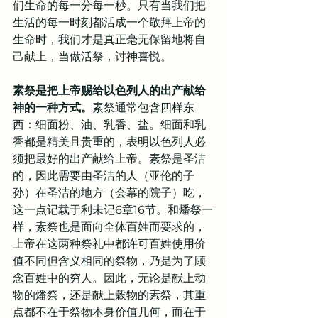
们生命的每一分每一秒。只有当我们把
生活的每一时刻都活成一个敬拜上帝的
生命时，我们才是真正毫无保留地将自
己献上，当做活祭，讨神喜悦。
素祭是把上帝赐给以色列人的出产献给
神的一种方式。
素祭通常包含四样东
西：细面粉、油、乳香、盐。细面和乳
香都是精美且贵重的，表明以色列人必
须把最好的出产献给上帝。素祭是圣洁
的，因此需要由圣洁的人（亚伦的子
孙）在圣洁的地方（会幕的院子）吃，
这一点记载于利未记6章16节。和燔祭一
样，素祭也是面向全体百姓而要求的，
上帝在这两种祭礼中都许可百姓使用价
值不同但含义相同的祭物，乃是为了顾
念百姓中的穷人。因此，无论是献上动
物的燔祭，还是献上穀物的素祭，其重
点都不在于祭物本身价值几何，而在于