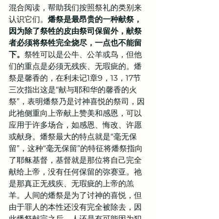
混合阅读，帮助我们按照祭礼的类别来
认识它们。
燔祭是最昂贵的一种献祭，
因为除了祭牲的皮由祭司保留外，献祭
者必须将祭牲完全烧尽，一点也不能留
下。
祭牲可以是公牛、公羊或鸟，但他
们的重点是必须无残疾、无瑕疵的。燔
祭是馨香的，在利未记1章9，13，17节
三次指出这是“献与耶和华的馨香的火
祭”，表明燔祭乃是讨神喜悦的祭司，因
此祂侧重向上帝献上赞美和感恩，可以
应用于许多场合，如感恩、悔改、许愿
或献身。燔祭最大的特点就是“毫无保
留”，这种“毫无保留”的特征将燔祭指向
了耶稣基督，基督就是那位将自己完全
献给上帝，没有任何保留的弥赛亚。祂
是那真正无残疾、无瑕疵的上帝的羔
羊。人间的燔祭是为了讨神的喜悦，但
由于罪人的本性还没有完全被除去，因
此燔祭献完之后，人还是有可能因为犯