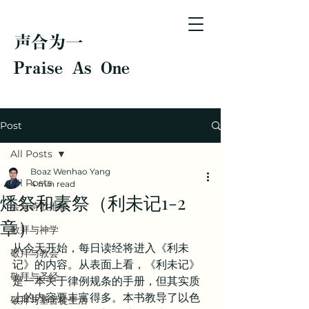
声合为一
Praise As One
Post
All Posts
Boaz Wenhao Yang
All Posts
4 min read
燔祭和素祭（利未记1-2
会众诗歌推荐
章）
敬拜与神学
从今天开始，每日读经将进入《利未
敬拜与教会
记》的内容。从表面上看，《利未记》
敬拜与圣经
是一本关于律例规条的手册，但其实质
上的内容要丰富得多。本书教导了以色
敬拜与基督徒生活