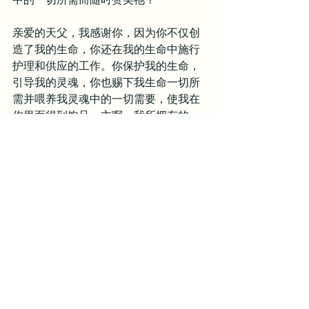
亲爱的天父，我感谢你，因为你不仅创
造了我的生命，你还在我的生命中施行
护理和供应的工作。你保护我的生命，
引导我的灵魂，你也赐下我生命一切所
需并喂养我灵魂中的一切需要，使我在
你里面得到饱足。主啊，我所拥有的一
切都是你赐予的，包括我的生命。求你
帮助我，使我愿意敞开我自己，将自己
当做活祭献给你，活出一个时刻敬拜
你、以你为首的生命，并且将我所拥有
的一切中最上好的那一部分献给你。如
此祷告是奉我主耶稣基督的名求，阿
们。
利未记
祭司
献祭
圣经每日灵修
敬拜与圣经
首页推送文章