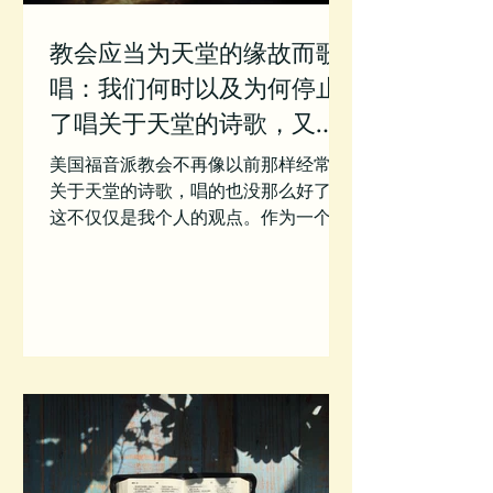
教会应当为天堂的缘故而歌
唱：我们何时以及为何停止
了唱关于天堂的诗歌，又该
如何再开始
美国福音派教会不再像以前那样经常唱
关于天堂的诗歌，唱的也没那么好了。
这不仅仅是我个人的观点。作为一个更
大型研究项目的一部分，我比较了两个
大型敬拜诗歌选集。[1] 第一个选集是
2000-2015 年间美国最经常传唱的教
会诗歌；第二组是 1737-1960...