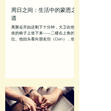
周日之间：生活中的蒙恩之
道
离聚会开始还剩下十分钟，大卫在他常
坐的椅子上坐下来——二楼右上角的座
位。他抬头看向朋友但（Dan），他的
妻子最近离弃了他。情况很混乱，即便
长老们在背后祷告并努力帮助他，但他
妻子有外遇的消息已经传遍了整个教
会。大卫快速为但祷告：“父啊，我无法
想象但每天每时每刻的感受，但我记
得...