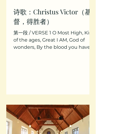
诗歌：Christus Victor（基
督，得胜者）
第一段 / VERSE 1 O Most High, King
of the ages, Great I AM, God of
wonders, By the blood you have
redeemed us, led us through
mighty waters,...