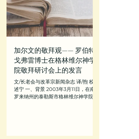
加尔文的敬拜观—— 罗伯特•
戈弗雷博士在格林维尔神学
院敬拜研讨会上的发言
文/长老会与改革宗新闻杂志 译/煦 校/
述宁 一、背景 2003年3月11日，在南卡
罗来纳州的泰勒斯市格林维尔神学院关
于敬拜的研讨会上，加利福尼亚威斯敏
斯特神学院院长戈弗雷（Robert
Godfrey）探讨了约翰•加尔文的敬拜
观。戈弗雷博士也是一位教会历史学的
教授，并在北...