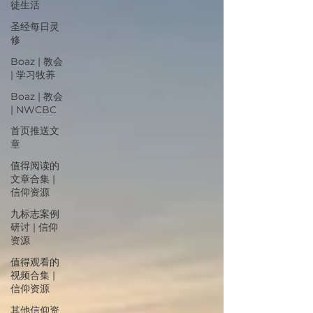
徒生活
圣经每日灵
修
Boaz | 教会
| 学习牧养
Boaz | 教会
| NWCBC
首页推送文
章
值得阅读的
文章合集 |
信仰资源
九标志案例
研讨 | 信仰
资源
值得观看的
视频合集 |
信仰资源
其他信仰资