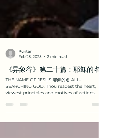
Puritan
Feb 25, 2025
2 min read
《异象谷》第二十篇：耶稣的名
THE NAME OF JESUS 耶稣的名 ALL-
SEARCHING GOD, Thou readest the heart,
viewest principles and motives of actions,
seest more defilement in...