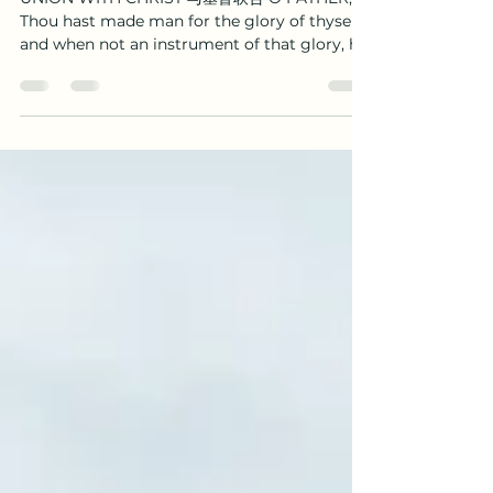
《异象谷》第十九篇：与基督联
合
UNION WITH CHRIST 与基督联合 O FATHER,
Thou hast made man for the glory of thyself,
and when not an instrument of that glory, he
is a thing of...