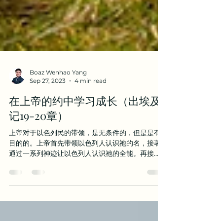
Boaz Wenhao Yang
Sep 27, 2023
4 min read
在上帝的约中学习成长（出埃及
记19-20章）
上帝对于以色列民的带领，是无条件的，但是是有
目的的。上帝首先带领以色列人认识祂的名，接著
通过一系列神迹让以色列人认识祂的全能。再接
著，上帝施行大能带领以色列人打了胜仗，不仅过
了红海胜了埃及的军兵，并且还在利非订胜了亚玛
力人。接著，上帝赐下来吗哪并且让磐石流出活
水，来喂养以色...