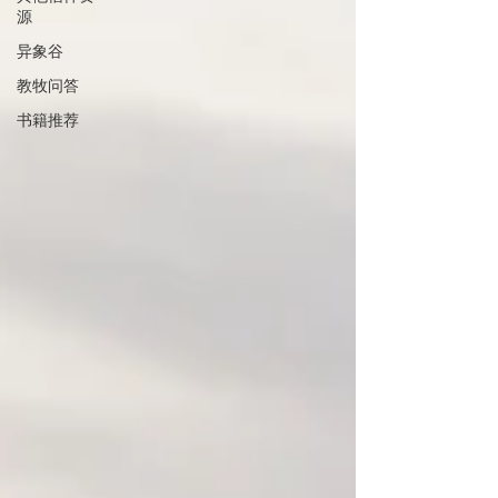
源
异象谷
教牧问答
书籍推荐