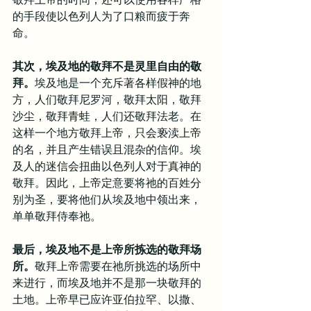
的手段使以色列人为了口粮而疲于奔
命。
其次，埃及地的敬拜不是灵里自由的敬
拜。
埃及地是一个充斥著各样假神的地
方，人们敬拜尼罗河，敬拜太阳，敬拜
沙尘，敬拜青蛙，人们还敬拜法老。在
这样一个地方敬拜上帝，只会亵渎上帝
的名，并且产生错误且混杂的信仰。埃
及人的迷信会扭曲以色列人对于真神的
敬拜。因此，上帝定意要将祂的百姓分
别为圣，要将他们从埃及地中领出来，
单单敬拜侍奉祂。
最后，埃及地不是上帝所拣选的敬拜场
所。
敬拜上帝需要在祂所挑选的场所中
来进行，而埃及地并不是那一块敬拜的
土地。上帝早已应许亚伯拉罕、以撒、