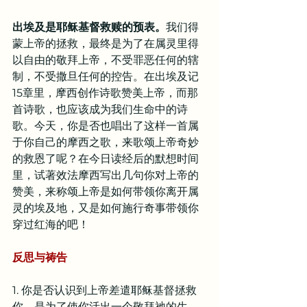
出埃及是耶稣基督救赎的预表。
我们得
蒙上帝的拯救，最终是为了在属灵里得
以自由的敬拜上帝，不受罪恶任何的辖
制，不受撒旦任何的控告。在出埃及记
15章里，摩西创作诗歌赞美上帝，而那
首诗歌，也应该成为我们生命中的诗
歌。今天，你是否也唱出了这样一首属
于你自己的摩西之歌，来歌颂上帝奇妙
的救恩了呢？在今日读经后的默想时间
里，试著效法摩西写出几句你对上帝的
赞美，来称颂上帝是如何带领你离开属
灵的埃及地，又是如何施行奇事带领你
穿过红海的吧！
反思与祷告
1. 你是否认识到上帝差遣耶稣基督拯救
你，是为了使你活出一个敬拜祂的生