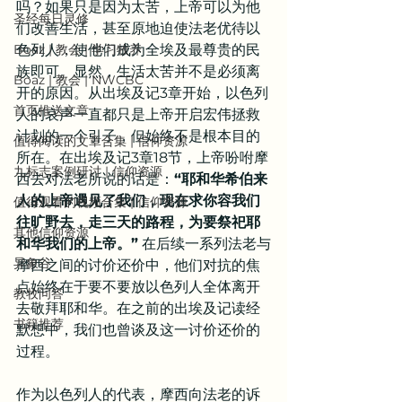
吗？如果只是因为太苦，上帝可以为他
圣经每日灵修
们改善生活，甚至原地迫使法老优待以
Boaz | 教会 | 学习牧养
色列人，使他们成为全埃及最尊贵的民
族即可。显然，生活太苦并不是必须离
Boaz | 教会 | NWCBC
开的原因。从出埃及记3章开始，以色列
首页推送文章
人的哀声一直都只是上帝开启宏伟拯救
计划的一个引子，但始终不是根本目的
值得阅读的文章合集 | 信仰资源
所在。在出埃及记3章18节，上帝吩咐摩
九标志案例研讨 | 信仰资源
西去对法老所说的话是：
“耶和华希伯来
人的上帝遇见了我们，现在求你容我们
值得观看的视频合集 | 信仰资源
往旷野去，走三天的路程，为要祭祀耶
其他信仰资源
和华我们的上帝。”
 在后续一系列法老与
异象谷
摩西之间的讨价还价中，他们对抗的焦
点始终在于要不要放以色列人全体离开
教牧问答
去敬拜耶和华。在之前的出埃及记读经
书籍推荐
默想中，我们也曾谈及这一讨价还价的
过程。
作为以色列人的代表，摩西向法老的诉