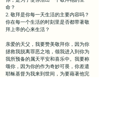
命？
2. 敬拜是你每一天生活的主要内容吗？
你在每一个生活的时刻里是否都带著敬
拜上帝的心来生活？
亲爱的天父，我要赞美敬拜你，因为你
拯救我脱离罪恶之地，领我进入到你为
我所预备的属天平安和喜乐中。我要称
颂你，因为你的作为奇妙可畏，你差遣
耶稣基督为我来到世间，为要藉著他完
全无瑕的生命来成为我的拯救。你不仅
使他成为那逾越节的羔羊来代替我承受
死亡的刑罚，你还使他从死里复活，并
且升天坐在你的右边，如今成为我的中
保，为我代求。主啊，求你使我每一天
都开口称颂你的救恩，每一天都在敬拜
中纪念你大能的作为，以至于我每一天
都在你的恩典中能够站立。如此祷告是