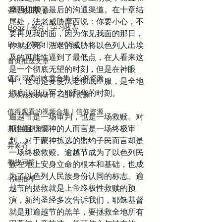
摩西切断了最后的沟通渠道。在十章结
圣经每日灵修
尾处，法老威胁摩西说：你要小心，不
Boaz | 教会 | 学习牧养
要再见我的面，因为你见我面的那日，
Boaz | 教会 | NWCBC
你就必死！法老的威胁将以色列人出埃
及的可能性逼到了最低点，在人看来这
首页推送文章
是一个彻底无望的时刻，但是在神眼
值得阅读的文章合集 | 信仰资源
中，这却是要使法老彻底臣服，是全地
彻底认识万军之耶和华的时刻。
九标志案例研讨 | 信仰资源
值得观看的视频合集 | 信仰资源
逾越节是一场审判，也是一场救赎。对
其他信仰资源
抵挡且仇恨神的人而言是一场终极审
判，对于蒙神拣选的盟约子民而言却是
异象谷
一场终极救赎。逾越节成为了以色列民
教牧问答
族在地上安身立命的根本和基础，也成
为了以色列人民族身份认同的标志。逾
书籍推荐
越节的拯救就是上帝终极性救赎的预
演，新约圣经多次告诉我们，耶稣基督
就是那逾越节的羔羊，要拯救全地所有