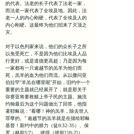
的代表。法老的长子代表了法老一家，
而法老一家代表了全埃及地。因此，法
老一人的内心刚硬，代表了全埃及人的
内心刚硬。这最终为他们招来了灭顶之
灾。
对于以色列家来说，他们的众长子之所
以免受死亡，不是因为他们比埃及人品
行更好，或是道德更高超；乃是因为每
一家都有一只逾越节的羔羊为他们而
死，羔羊的血为他们而流。从以撒问亚
伯拉罕“羊羔在哪里呢”开始，旧约中一个
重要的主题就已经展开了，就是那关于
弥赛亚将要救赎上帝子民的主题。施洗
约翰最后为这个问题做出了回答，他指
著耶稣说：“看哪！神的羔羊，除去世人
罪孽的。” 逾越节的羔羊就是在描绘耶稣
基督！新约中的腓力（徒8:32-35）、保
罗（林前5:7）、彼得（彼前1:18-21）、