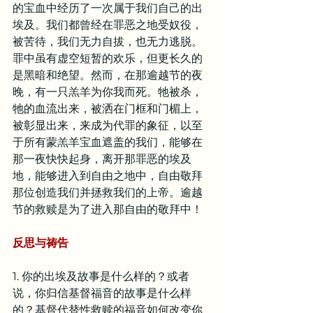
的宝血中经历了一次属于我们自己的出
埃及。我们都曾经在罪恶之地受奴役，
被苦待，我们无力自拔，也无力逃脱。
罪中虽有虚空短暂的欢乐，但更长久的
是黑暗和绝望。然而，在那逾越节的夜
晚，有一只羔羊为你我而死。牠被杀，
牠的血流出来，被洒在门框和门楣上，
被彰显出来，来成为代罪的象征，以至
于所有蒙羔羊宝血遮盖的我们，能够在
那一夜快快起身，离开那罪恶的埃及
地，能够进入到自由之地中，自由敬拜
那位创造我们并拯救我们的上帝。逾越
节的救赎是为了进入那自由的敬拜中！
反思与祷告
1. 你的出埃及故事是什么样的？或者
说，你归信基督福音的故事是什么样
的？基督代替性救赎的福音如何改变你