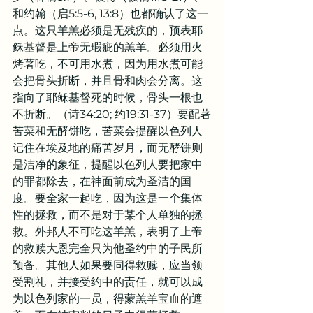
和约翰（启5:5-6, 13:8）也都确认了这一
点。这只羊羔必须是无残疾的，预表耶
稣基督是上帝无瑕疵的羔羊。必须用火
烤著吃，不可用水煮，因为用水煮可能
会把骨头折断，并且骨和肉会分离。这
指向了耶稣基督死的时候，骨头一根也
不折断。（诗34:20; 约19:31-37）要配著
苦菜和无酵饼吃，苦菜会提醒以色列人
记住在埃及地的痛苦岁月，而无酵饼则
是洁净的象征，提醒以色列人要把家中
的罪都除去，在神面前成为圣洁的国
度。要全家一起吃，因为这是一个集体
性的拯救，而不是对于某个人单独的拯
救。外邦人不可吃这羊羔，表明了上帝
的救赎大恩完全只为他圣约中的子民所
预备。其他人如果要同得救赎，应当领
受割礼，并接受约中的责任，就可以成
为以色列家的一员，得蒙羔羊宝血的遮