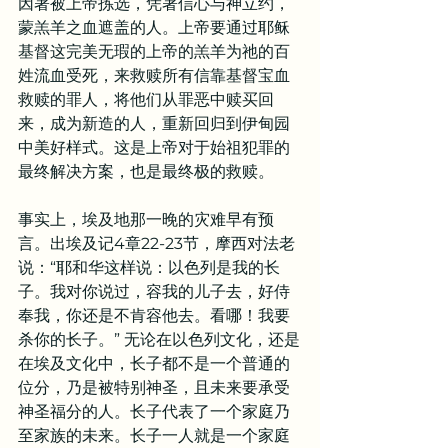
因著被上帝拣选，凭著信心与神立约，
蒙羔羊之血遮盖的人。上帝要通过耶稣
基督这完美无瑕的上帝的羔羊为祂的百
姓流血受死，来救赎所有信靠基督宝血
救赎的罪人，将他们从罪恶中赎买回
来，成为新造的人，重新回归到伊甸园
中美好样式。这是上帝对于始祖犯罪的
最终解决方案，也是最终极的救赎。
事实上，埃及地那一晚的灾难早有预
言。出埃及记4章22-23节，摩西对法老
说：“耶和华这样说：以色列是我的长
子。我对你说过，容我的儿子去，好侍
奉我，你还是不肯容他去。看哪！我要
杀你的长子。” 无论在以色列文化，还是
在埃及文化中，长子都不是一个普通的
位分，乃是被特别神圣，且未来要承受
神圣福分的人。长子代表了一个家庭乃
至家族的未来。长子一人就是一个家庭