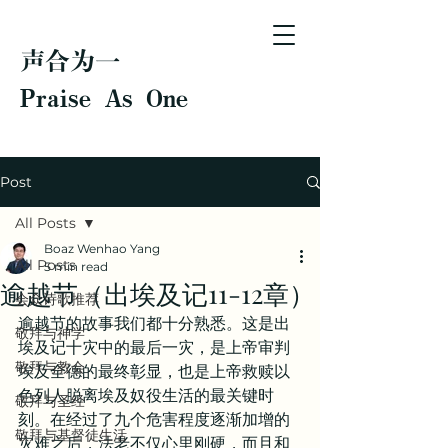
声合为一
Praise As One
Post
All Posts
Boaz Wenhao Yang
All Posts
5 min read
逾越节（出埃及记11-12章）
会众诗歌推荐
逾越节的故事我们都十分熟悉。这是出
敬拜与神学
埃及记十灾中的最后一灾，是上帝审判
敬拜与教会
埃及全德的最终彰显，也是上帝救赎以
色列人脱离埃及奴役生活的最关键时
敬拜与圣经
刻。在经过了九个危害程度逐渐加增的
敬拜与基督徒生活
灾难之后，法老不仅心里刚硬，而且和