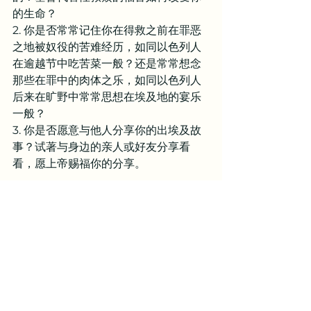
的生命？
2. 你是否常常记住你在得救之前在罪恶
之地被奴役的苦难经历，如同以色列人
在逾越节中吃苦菜一般？还是常常想念
那些在罪中的肉体之乐，如同以色列人
后来在旷野中常常思想在埃及地的宴乐
一般？
3. 你是否愿意与他人分享你的出埃及故
事？试著与身边的亲人或好友分享看
看，愿上帝赐福你的分享。
亲爱的天父，我感谢你在我生命中的救
赎。如同保罗所说，我们曾经死在过犯
罪恶之中，是你使我们活过来。我们曾
经顺服空中掌权者的首领，就是现今在
悖逆之子心中运行的邪灵。我们在罪恶
当中曾经无力自拔，也无法逃脱。亲爱
的天父，是你差遣你的爱子耶稣基督成