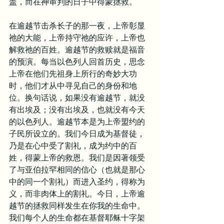
盖，而在神审判的日子中得蒙拯救。
在逾越节击杀长子的那一夜，上帝彰显
祂的大能，上帝持守祂的应许，上帝也
解救祂的百姓。逾越节的救赎就是福音
的预演。每当以色列人回首历史，思念
上帝在他们先祖身上所行的奇妙大功
时，他们才从中寻见自己的身份和地
位。换句话说，如果没有逾越节，就没
有出埃及；没有出埃及，也就没有今天
的以色列人。逾越节本是为上帝盟约的
子民所设立的。我们今日成为基督徒，
乃是在心中受了割礼，成为约中的百
姓，得蒙上帝的救恩。我们是因著领受
了与亚伯拉罕相同的信心（也就是那心
中的同一个割礼）而进入圣约，得称为
义，而非肉体上的割礼。今日，上帝逾
越节的拯救同样发生在你我的生命中。
我们每个人的生命都在基督耶稣十字架