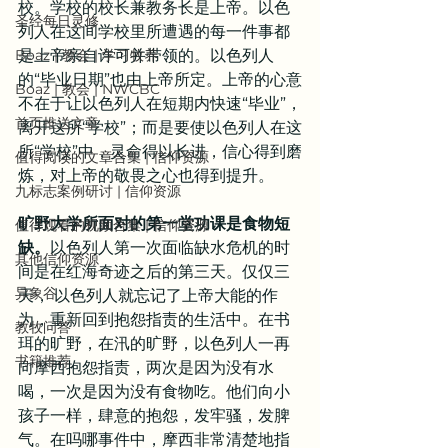
校。学校的校长兼教务长是上帝。以色
圣经每日灵修
列人在这间学校里所遭遇的每一件事都
Boaz | 教会 | 学习牧养
是上帝亲自许可并带领的。以色列人
的“毕业日期”也由上帝所定。上帝的心意
Boaz | 教会 | NWCBC
不在于让以色列人在短期内快速“毕业”，
首页推送文章
离开这所“学校”；而是要使以色列人在这
所“学校”中，灵命得以长进，信心得到磨
值得阅读的文章合集 | 信仰资源
炼，对上帝的敬畏之心也得到提升。
九标志案例研讨 | 信仰资源
旷野大学所面对的第一堂功课是食物短
值得观看的视频合集 | 信仰资源
缺。
以色列人第一次面临缺水危机的时
其他信仰资源
间是在红海奇迹之后的第三天。仅仅三
异象谷
天， 以色列人就忘记了上帝大能的作
为，重新回到抱怨指责的生活中。在书
教牧问答
珥的旷野，在汛的旷野，以色列人一再
书籍推荐
向摩西抱怨指责，两次是因为没有水
喝，一次是因为没有食物吃。他们向小
孩子一样，肆意的抱怨，发牢骚，发脾
气。在吗哪事件中，摩西非常清楚地指