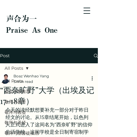
声合为一
Praise As One
Post
All Posts
Boaz Wenhao Yang
All Posts
5 min read
“西奈旷野”大学（出埃及记
会众诗歌推荐
17-18章）
敬拜与神学
今天的读经默想要补充一部分对于昨日
敬拜与教会
经文的讨论。从15章结尾开始，以色列
敬拜与圣经
人正式进入了这间名为“西奈旷野”的信仰
生活学校。这间学校是全日制寄宿制学
敬拜与基督徒生活