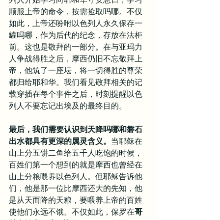
顺服上帝的命令，按需捡取吗哪。不仅
如此，上帝还吩咐以色列人永久保存一
罐吗哪，作为后代的纪念，存放在法柜
前。这也是敬拜的一部分。在与亚玛力
人争战得胜之后，摩西仍旧不忘敬拜上
帝，他筑了一座坛，将一切得胜的尊荣
都归给耶和华。我们看见敬拜相关的记
载穿插在每个事件之后，时刻提醒以色
列人不要忘记出埃及的最终目的。
最后，我们需要认识到天降吗哪和磐石
出水都具有更深的属灵含义。
当耶稣在
山上分五饼二鱼给五千人吃饱的时候，
百姓们第一个想到的就是摩西也曾经在
山上分粮喂养以色列人。但耶稣告诉他
们，他是那一位比摩西还大的先知，他
是从天而降的天粮，要喂养上帝的百姓
使他们永远不饿。不仅如此，保罗在
哥