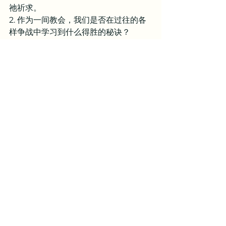
祂祈求。
2. 作为一间教会，我们是否在过往的各
样争战中学习到什么得胜的秘诀？
3. 耶稣基督亲自成为那喂养我们的天
粮。你是否在耶稣基督的喂养中得到饱
足？你的灵魂是否在每天领受上帝喂养
的过程中，总是记得纪念上帝的恩典，
并敬拜祂？
亲爱的天父，我感谢你的带领。因为你
满有恩典和怜悯，不按我们的悖逆和无
知待我们，也不照我们愚妄和冒犯报应
我们。你怜恤我们，使我们如今仍旧在
你为我们所预备的学校中来学习更加敬
畏你的生命。主啊，感谢你每一天赐下
你的道成为我们灵里的帮助。你的道就
是圣经，你的道也是耶稣基督。藉著你
的道，我们的灵命就得以饱足，并且永
远不饿。主啊，我们虽有软弱，有纷