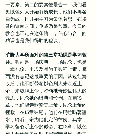
一要素。第二的要素便是合一。我们看
见以色列人开始有所成长，他们不再各
自为战，也开始学习为集体著想。在埃
及的迦南之间，争战乃是常事。今日的
教会也正走在这条路上，信心与合一的
功课也是我们得胜的秘诀。
旷野大学所面对的第三堂功课是学习敬
拜。
敬拜是一场庆典，一场纪念，也是
一套礼仪。出埃及是为了敬拜上帝，摩
西没有忘记这最重要的原因。从过红海
以后，他不断带领以色列人来亲近上
帝，来敬拜上帝，称颂祂奇妙且伟大的
救恩，纪念祂的恩典和怜悯。在第15
章，他们唱诗歌赞美上帝，纪念上帝的
拯救。在15章结尾，他们在玛拉喝著甜
水，聆听上帝为他们定的律例、典章，
学习留心听上帝的诫命。在16章，以色
列人开始学习向耶和华守安息日，学习