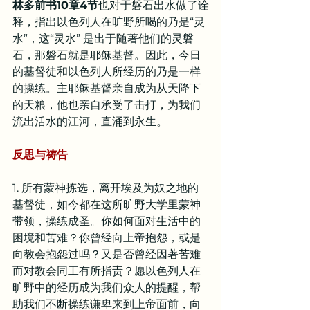
林多前书10章4节
也对于磐石出水做了诠
释，指出以色列人在旷野所喝的乃是“灵
水”，这“灵水” 是出于随著他们的灵磐
石，那磐石就是耶稣基督。因此，今日
的基督徒和以色列人所经历的乃是一样
的操练。主耶稣基督亲自成为从天降下
的天粮，他也亲自承受了击打，为我们
流出活水的江河，直涌到永生。
反思与祷告
1. 所有蒙神拣选，离开埃及为奴之地的
基督徒，如今都在这所旷野大学里蒙神
带领，操练成圣。你如何面对生活中的
困境和苦难？你曾经向上帝抱怨，或是
向教会抱怨过吗？又是否曾经因著苦难
而对教会同工有所指责？愿以色列人在
旷野中的经历成为我们众人的提醒，帮
助我们不断操练谦卑来到上帝面前，向