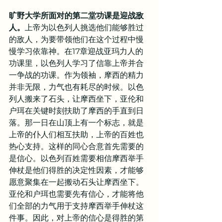
旷野大学所面对的第二堂功课是迎战敌
人。
上帝为以色列人挑选他们能够胜过
的敌人，为要带领他们在这个过程中慢
慢学习依靠神。在17章迎战亚玛力人的
功课里，以色列人学习了信靠上帝并合
一争战的功课。作为领袖，摩西的精力
并非无限，力气也有耗尽的时候。以色
列人搬来了石头，让摩西坐下，亚伦和
户珥在关键时刻扶助了摩西的手直到日
落。那一日在山顶上有一个标志，就是
上帝的仆人们相互扶助，上帝的百姓也
热心支持。这样的同心合意首先需要的
是信心。以色列百姓需要相信摩西举手
伸杖是他们得胜的决定性因素，才能够
愿意聚集在一起搬动石头让摩西坐下。
亚伦和户珥也需要先有信心，才能将他
们全部的力气用于支持摩西举手伸杖这
件事。因此，对上帝的信心是得胜的第