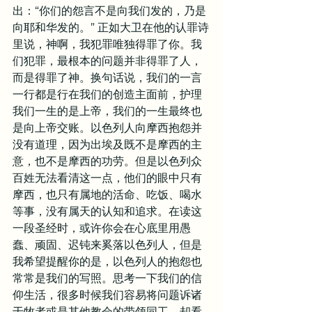
出：“你们的怨言不是向我们发的，乃是
向耶和华发的。” 正如大卫在他的认罪诗
里说，神啊，我犯罪唯独得罪了你。我
们犯罪，最根本的问题并非得罪了人，
而是得罪了神。换句话说，我们的一言
一行都是行在我们的创造主面前，护理
我们一生的是上帝，我们的一生最终也
是向上帝交账。以色列人向摩西抱怨并
没有道理，因为出埃及既不是摩西的主
意，也不是摩西的功劳。但是以色列众
百姓无法看清这一点，他们的眼中只有
摩西，也只有属地的活命、吃饭、喝水
等事，没有属天的认知和追求。在读这
一段圣经时，或许你会在心底里用愚
蠢、顽固、迟钝来奚落以色列人，但是
我希望提醒你的是，以色列人的抱怨也
常常是我们的写照。思考一下我们的信
仰生活，很多时候我们容易将问题诉诸
于牧者或是其他教会的带领同工，却看