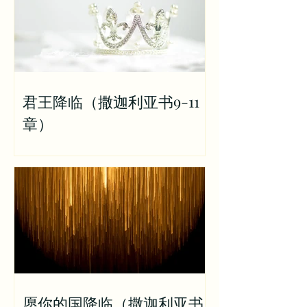
君王降临（撒迦利亚书9-11
章）
愿你的国降临（撒迦利亚书