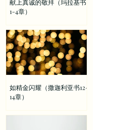
献上真诚的敬拜（玛拉基书
1-4章）
如精金闪耀（撒迦利亚书12-
14章）