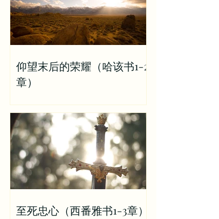
仰望末后的荣耀（哈该书1-2
章）
至死忠心（西番雅书1-3章）