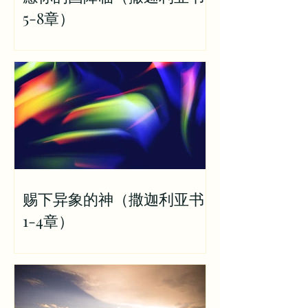
5-8章）
赐下异象的神（撒迦利亚书
1-4章）