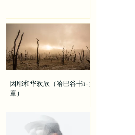
因耶和华欢欣（哈巴谷书1-3
章）