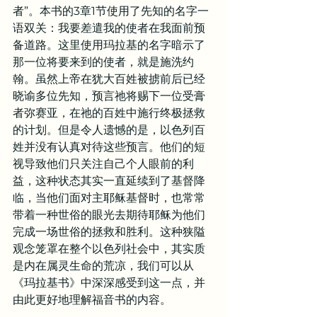
者”。本书的3章1节使用了先知的名字一
语双关：我要差遣我的使者在我面前预
备道路。这里使用玛拉基的名字暗示了
那一位将要来到的使者，就是施洗约
翰。虽然上帝在犹大百姓被掳前后已经
晓谕多位先知，预言祂将赐下一位受膏
者弥赛亚，在祂的百姓中施行终极拯救
的计划。但是令人遗憾的是，以色列百
姓并没有认真对待这些预言。他们的短
视导致他们只关注自己个人眼前的利
益，这种状态其实一直延续到了基督降
临，当他们面对主耶稣基督时，也常常
带着一种世俗的眼光去期待耶稣为他们
完成一场世俗的拯救和胜利。这种狭隘
观念笼罩在整个以色列社会中，其实质
是内在属灵生命的荒凉，我们可以从
《玛拉基书》中深深感受到这一点，并
由此更好地理解福音书的内容。