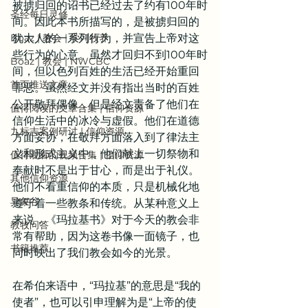
被掳归回的诏书已经过去了约有100年时
圣经每日灵修
间。因此本书所描写的，是被掳归回的
Boaz | 教会 | 学习牧养
犹太人的一系列行为，并宣告上帝对这
些行为的心意。虽然才回归不到100年时
Boaz | 教会 | NWCBC
间，但以色列百姓的生活已经开始重回
首页推送文章
罪恶。虽然经文并没有指出当时的百姓
公开敬拜偶像，但是经文责备了他们在
值得阅读的文章合集 | 信仰资源
信仰生活中的冰冷与虚假。他们在道德
九标志案例研讨 | 信仰资源
方面妥协，在敬拜方面落入到了律法主
义和形式主义中，他们献上一切祭物和
值得观看的视频合集 | 信仰资源
奉献时不是出于甘心，而是出于礼仪。
其他信仰资源
他们不看重信仰的本质，只是机械化地
异象谷
遵守着一些教条和传统。从某种意义上
来说，《玛拉基书》对于今天的教会非
教牧问答
常有帮助，因为这卷书像一面镜子，也
书籍推荐
同时映出了我们教会如今的光景。
在希伯来语中，“玛拉基”的意思是“我的
使者”，也可以引申理解为是“上帝的使