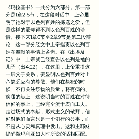
《玛拉基书》一共分为六部分。第一部
分是1章2-5节，在这段对话中，上帝显
明了祂对于以色列百姓的拣选之爱，但
是这样的爱却得不到以色列百姓的珍
惜。接下来1章6节至2章9节是第二段辩
论，这一部分经文中上帝指责以色列百
姓在奉献的事情上吝啬。在《出埃及
记》中，上帝就已经宣告以色列是祂的
儿子（出4:22），在这里，上帝重提这
一层父子关系，要显明以色列百姓对上
帝缺乏应有的尊敬。他们在祭祀的时
候，不再关注祭物的质量，将有病的、
瘸腿的献上。这说明当时的百姓在对待
信仰的事上，已经完全流于表面工夫。
走过场式的奉献，形式主义的敬拜，信
仰对他们而言只是一个例行的公事，而
不是从心灵和真理中发出。这和主耶稣
提醒撒玛利亚妇人时所说的话相匹配。