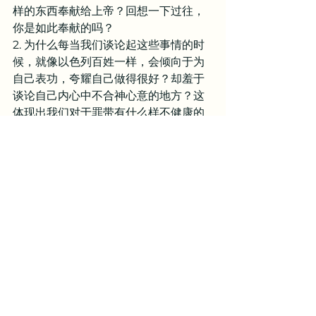
样的东西奉献给上帝？回想一下过往，
你是如此奉献的吗？
2. 为什么每当我们谈论起这些事情的时
候，就像以色列百姓一样，会倾向于为
自己表功，夸耀自己做得很好？却羞于
谈论自己内心中不合神心意的地方？这
体现出我们对于罪带有什么样不健康的
恐惧？又体现出我们在福音中为何没有
真正的平安？
3. 为什么我们常常和以色列百姓一样，
一方面羞于谈论内心中的罪，因为知道
那些罪都是羞耻；但另一方面却仍然执
迷不悟，继续允许自己浸泡在罪中呢？
为什么罪对我们有如此强的吸引力和控
制力？
亲爱的天父，求你敞开我们的心，使我
们所思所想的不仅仅只是我们自己，乃
是常常思念你的圣名，你至高的主权，