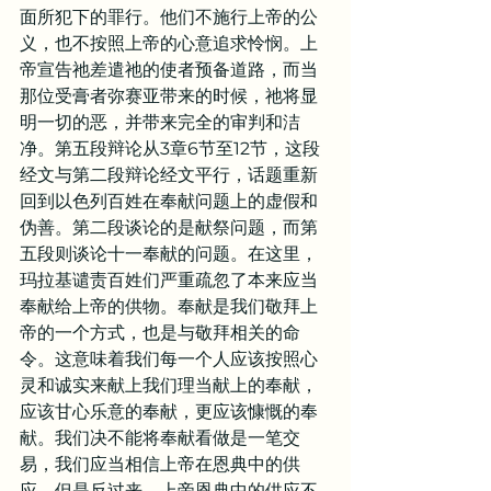
面所犯下的罪行。他们不施行上帝的公
义，也不按照上帝的心意追求怜悯。上
帝宣告祂差遣祂的使者预备道路，而当
那位受膏者弥赛亚带来的时候，祂将显
明一切的恶，并带来完全的审判和洁
净。第五段辩论从3章6节至12节，这段
经文与第二段辩论经文平行，话题重新
回到以色列百姓在奉献问题上的虚假和
伪善。第二段谈论的是献祭问题，而第
五段则谈论十一奉献的问题。在这里，
玛拉基谴责百姓们严重疏忽了本来应当
奉献给上帝的供物。奉献是我们敬拜上
帝的一个方式，也是与敬拜相关的命
令。这意味着我们每一个人应该按照心
灵和诚实来献上我们理当献上的奉献，
应该甘心乐意的奉献，更应该慷慨的奉
献。我们决不能将奉献看做是一笔交
易，我们应当相信上帝在恩典中的供
应，但是反过来，上帝恩典中的供应不