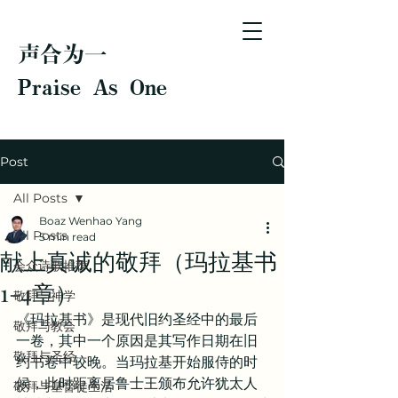
声合为一
Praise As One
Post
All Posts
Boaz Wenhao Yang
All Posts
5 min read
献上真诚的敬拜（玛拉基书
会众诗歌推荐
1-4章）
敬拜与神学
《玛拉基书》是现代旧约圣经中的最后
敬拜与教会
一卷，其中一个原因是其写作日期在旧
敬拜与圣经
约书卷中较晚。当玛拉基开始服侍的时
候，此时距离居鲁士王颁布允许犹太人
敬拜与基督徒生活