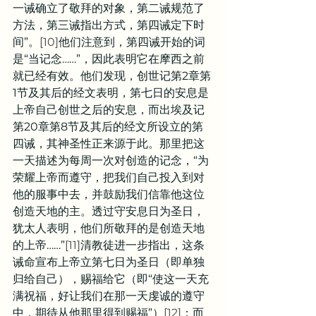
一诫确立了敬拜的对象，第二诫规范了
方法，第三诫指出方式，第四诫定下时
间”。
[10]
他们注意到，第四诫开始的词
是“当记念……”，因此表明它在摩西之前
就已经有效。他们发现，创世记第2章第
1节及其后的经文表明，第七日的安息是
上帝自己创世之后的安息，而出埃及记
第20章第8节及其后的经文所设立的第
四诫，其神圣性正来源于此。那里把这
一天描述为每周一次对创造的记念，“为
荣耀上帝而遵守，把我们自己投入到对
他的服事中去，并鼓励我们信靠他这位
创造天地的主。透过守安息日为圣日，
犹太人表明，他们所敬拜的是创造天地
的上帝……”
[11]
清教徒进一步指出，这条
诫命宣布上帝立第七日为圣日（即单独
归给自己），赐福给它（即“使这一天充
满祝福，好让我们在那一天虔诚的遵守
中，期待从他那里得到赐福”）
[12]
；而