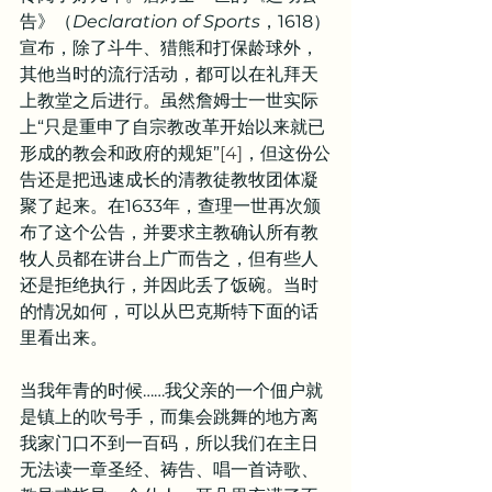
告》（
Declaration of Sports
，1618）
宣布，除了斗牛、猎熊和打保龄球外，
其他当时的流行活动，都可以在礼拜天
上教堂之后进行。虽然詹姆士一世实际
上“只是重申了自宗教改革开始以来就已
形成的教会和政府的规矩”
[4]
，但这份公
告还是把迅速成长的清教徒教牧团体凝
聚了起来。在1633年，查理一世再次颁
布了这个公告，并要求主教确认所有教
牧人员都在讲台上广而告之，但有些人
还是拒绝执行，并因此丢了饭碗。当时
的情况如何，可以从巴克斯特下面的话
里看出来。
当我年青的时候……我父亲的一个佃户就
是镇上的吹号手，而集会跳舞的地方离
我家门口不到一百码，所以我们在主日
无法读一章圣经、祷告、唱一首诗歌、