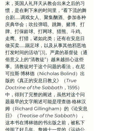
末，英国人礼拜天从教会出来之后的习
惯，是在剩下来的时间里，“看下流的舞
台剧……调戏女人、聚集酗酒、参加各种
庆典华会；吹拉弹唱、跳舞、赌博、打
牌、打保龄球、打网球、猎熊、斗鸡、
走鹰、打猎，诸如此类；还有在安息日
做买卖……踢足球，以及从事其他邪恶地
打发时间的活动”
[3]
。严肃的基督徒（通
俗意义上的“清教徒”）越来越担心这些
事。清教徒对于这个问题的看法，在尼
可拉斯·博林德（Nicholas Bolind）出
版的《真正的安息日教义》（
True 
Doctrine of the Sabbath
，1595）
中，得到了完整的阐述，虽然对这个问
题最早的文字阐述可能是理查德·格林汉
姆（Richard Gillingham）的《论安息
日》（
Treatise of the Sabbath
），
这本书在博林德的书出版之前，被私下
传阅了好几年。詹姆士一世的《运动公