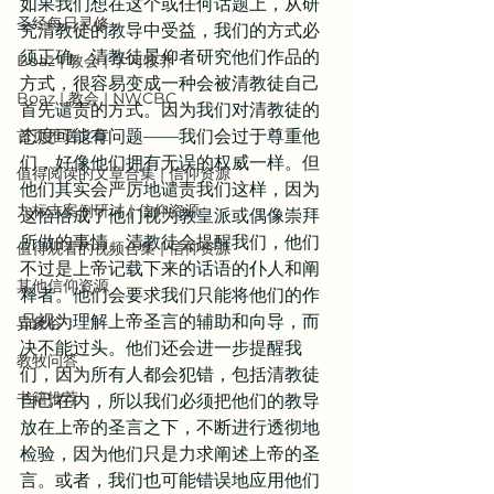
如果我们想在这个或任何话题上，从研
圣经每日灵修
究清教徒的教导中受益，我们的方式必
须正确。清教徒景仰者研究他们作品的
Boaz | 教会 | 学习牧养
方式，很容易变成一种会被清教徒自己
Boaz | 教会 | NWCBC
首先谴责的方式。因为我们对清教徒的
首页推送文章
态度可能有问题——我们会过于尊重他
们，好像他们拥有无误的权威一样。但
值得阅读的文章合集 | 信仰资源
他们其实会严厉地谴责我们这样，因为
九标志案例研讨 | 信仰资源
这恰恰成了他们视为教皇派或偶像崇拜
所做的事情。清教徒会提醒我们，他们
值得观看的视频合集 | 信仰资源
不过是上帝记载下来的话语的仆人和阐
其他信仰资源
释者。他们会要求我们只能将他们的作
品视为理解上帝圣言的辅助和向导，而
异象谷
决不能过头。他们还会进一步提醒我
教牧问答
们，因为所有人都会犯错，包括清教徒
书籍推荐
自己在内，所以我们必须把他们的教导
放在上帝的圣言之下，不断进行透彻地
检验，因为他们只是力求阐述上帝的圣
言。或者，我们也可能错误地应用他们