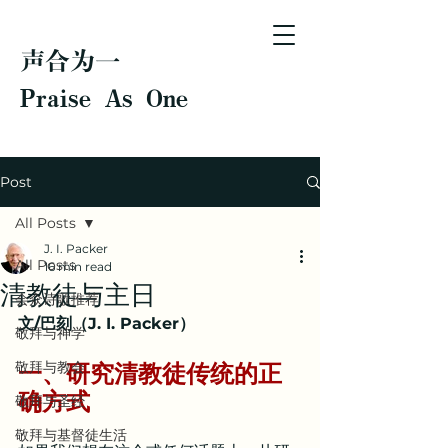
声合为一
Praise As One
Post
All Posts
J. I. Packer
All Posts
16 min read
清教徒与主日
会众诗歌推荐
文/巴刻（J. I. Packer）
敬拜与神学
一、研究清教徒传统的正
敬拜与教会
确方式
敬拜与圣经
敬拜与基督徒生活