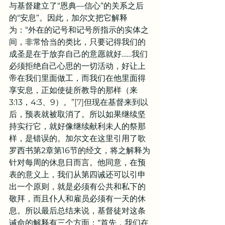
与基督建立了“恩典—信心”的关系之后
的“安息”。因此，加尔文把它解释
为：“外在的记号和记号所指示的实体之
间，非常恰当的类比，只要记得我们的
成圣是在于放弃自己的意愿就好……我们
必须拒绝自己心思的一切活动，好让上
帝在我们里面做工，而我们在他里面得
享安息，正如使徒所教导的那样（来
3:13，4:3、9）。”
[7]
但现在基督来到以
后，预表就被取消了。所以如果继续坚
持实行它，就好像继续献利未人的祭那
样，是错误的。加尔文在这里引用了歌
罗西书第2章第16节的经文，将之解释为
针对每周的休息日而言。他同意，在预
表的意义上，我们从第四诫还可以引申
出一个原则，就是必须有公共和私下的
敬拜，而且仆人和雇员必须有一天的休
息。所以最后总结来说，基督徒对这条
诫命的解释有三个方面：“首先，我们在