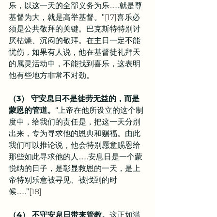
乐，以这一天的全部义务为乐……就是尊
基督为大，就是高举基督。”
[17]
喜乐必
须是公共敬拜的关键。巴克斯特特别讨
厌枯燥、沉闷的敬拜。在主日一定不能
忧伤，如果有人说，他在基督徒礼拜天
的属灵活动中，不能找到喜乐，这表明
他有些地方非常不对劲。
（3） 守安息日不是徒劳无益的，而是
蒙恩的管道。
“上帝在他所设立的这个制
度中，给我们的责任是，把这一天分别
出来，专为寻求他的恩典和赐福。由此
我们可以推论说，他会特别愿意赐恩给
那些如此寻求他的人……安息日是一个蒙
悦纳的日子，是彰显救恩的一天，是上
帝特别乐意被寻见、被找到的时
候……”
[18]
（4） 不守安息日带来管教。
这正如滥