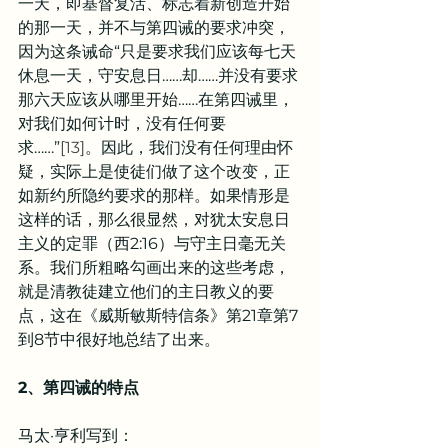
一天，即基督复活、标志着新创造开始
的那一天，并不与第四诫的要求冲突，
因为这条诫命“只是要求我们应该每七天
休息一天，守安息日……却……并没有要求
那六天应该从哪里开始……在第四诫里，
对我们如何计时，没有任何要
求……”
[13]
。因此，我们没有任何理由怀
疑，实际上是使徒们做了这个改变，正
如新约所隐约要求的那样。如果情形是
这样的话，那么很显然，对犹太安息日
主义的定罪（西2:16）与守主日毫无关
系。我们所粗略勾画出来的这些考虑，
就是清教徒建立他们的主日教义的要
点，这在《威斯敏斯特信条》第21章第7
到8节中很好地总结了出来。
2、第四诫的特点
马太·亨利写到：