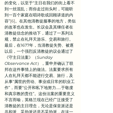
的变化，以至于“主日在我们的街上看不
到一丝混乱；而你走过街头时，可能听
到一百个家庭在唱诗歌或回顾讲道的内
容”
[6]
。在其他清教徒服事的地方，类似
的改革也在发生。长议会及其继任者在
清教徒信念的推动下，通过了一系列法
规，禁止在礼拜天游乐、交易和旅行。
最后，在1677年，当清教徒失势、被逐
以后，一个强烈反清教徒的议会通过了
《守主日法案》（
Sunday 
Observance Act
），重申并确认了联
邦在这件事情上的做法。法案要求所有
人在礼拜天都不能进行交易、旅行，及
从事“属世的劳动、事业或日常的职业工
作”，而要“公开和私下地努力……于敬虔
和真宗教的责任”。这份法案的重要意义
不言而喻，英格兰现在已经广泛接受了
清教徒的主日理念，无论是保皇派还是
共和派、妥协派还是不妥协派，在这一