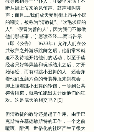
教导或指导一个仆人，耳朵里充满了不
断从街上传来的风笛声、鼓声和叫嚷
声；而且……我们成天受到街上市井小民
的嘲笑，被称为“清教徒”、“吹毛求疵的
人”、“假冒为善的人”，因为我们不愿做
他们那些事，宁愿读圣经……而当告示
（即《公告》，1633年）允许人们在公
共敬拜之外游乐跳舞之后，他们常常就
迫不及待地开始他们的活动，以至于读
经者只好等风笛和玩乐结束之后，才开
始读经，而有时跳小丑舞的人，还会穿
着他们五颜六色的奇装异服来到教会，
脚上挂着跳小丑舞的铃铛，一等到公共
祷告结束，就急忙跑出去开始他们的狂
欢。这是属天的相交吗？
[5]
但清教徒的教导还是起了作用。由于巴
克斯特在基德敏斯特的工作，一个之前
喧嚷、醉酒、世俗化的社区产生了很大