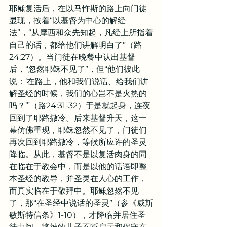
耶稣复活后，在以马忤斯的路上向门徒
显现，按着“以基督为中心的解经
法”，“从摩西和众先知起，凡经上所指着
自己的话，都给他们讲解明白了”（路
24:27）。当门徒在晚餐中认出基督
后，“忽然耶稣不见了”，但“他们彼此
说：‘在路上，他和我们说话、给我们讲
解圣经的时候，我们的心岂不是火热的
吗？’”（路24:31-32）于是就起身，连夜
回到了耶路撒冷。后来基督升天，这一
幕仿佛重现，耶稣忽然不见了，门徒们
再次回到耶路撒冷，等候所应许的圣灵
降临。从此，基督不是以复活肉身的同
在临在于教会中，而是以他的话语即整
本圣经的教导，并圣灵在人心的工作，
而真实临在于敬拜中。耶稣忽然不见
了，那“在圣经中说话的圣灵”（参《威斯
敏斯特信条》1-10），才降临并居住圣