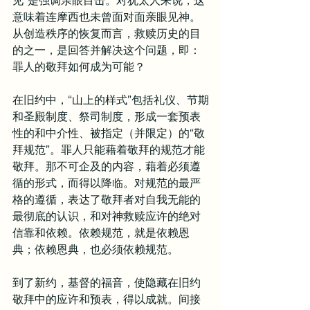
见”是强调亲眼目击。对犹太人来说，这
意味着连摩西也未曾面对面亲眼见神。
从创造秩序的恢复而言，救赎历史的目
的之一，是回答并解决这个问题，即：
罪人的敬拜如何成为可能？
在旧约中，“山上的样式”包括礼仪、节期
和圣殿制度、祭司制度，形成一套预表
性的和中介性、被指定（并限定）的“敬
拜规范”。罪人只能藉着敬拜的规范才能
敬拜。那不可企及的内容，藉着必须遵
循的形式，而得以降临。对规范的最严
格的遵循，表达了敬拜者对自我无能的
最彻底的认识，和对神救赎应许的绝对
信靠和依赖。依赖规范，就是依赖恩
典；依赖恩典，也必须依赖规范。
到了新约，基督的福音，使隐藏在旧约
敬拜中的应许和预表，得以成就。间接