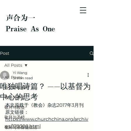
声合为一
Praise As One
Post
All Posts
Yi Wang
All Posts
31 min read
唯独唱诗篇？ ——以基督为
会众诗歌推荐
中心的思考
敬拜与神学
本文原载于《教会》杂志2017年3月刊
敬拜与教会
原文链接：
敬拜与圣经
https://www.churchchina.org/archiv
es/170308.html
敬拜与基督徒生活