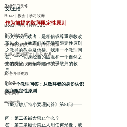
圣经每日灵修
文/王怡
Boaz | 教会 | 学习牧养
作为前提的敬拜限定性原则
Boaz | 教会 | NWCBC
首页推送文章
此文假设的读者，是相信或尊重宗教改
革以来，改教家们关于敬拜限定性原则
值得阅读的文章合集 | 信仰资源
之教导的教会及信徒。我用一个教理问
九标志案例研讨 | 信仰资源
答、一个切身经验的困境和一个自然之
光的类比，来阐释这一关乎敬拜的教
值得观看的视频合集 | 信仰资源
导。
其他信仰资源
异象谷
1、一个教理问答：从敬拜者的身份认识
敬拜限定性原则
教牧问答
书籍推荐
《威斯敏斯特小要理问答》第51问——
问：第二条诫命禁止什么？
答：第二条诫命禁止人用任何形像，或