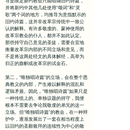
导是限定新约教会只能唱诵旧约诗篇，
并将新约中其他几处使用“颂词”和“灵
歌”两个词的地方，均推导为意指默示的
旧约诗篇，这并非改革宗传统中一致公
认的解释。有许多敬虔的、蒙神使用的
改革宗教会的仆人，都并不如此认定。
那些持守自己意见的圣徒，需要合宜地
衡量改革宗内部的不同立场和意见，而
不是将这两处经文的具体解经，高举为
归正的旗帜或改革宗的试金石。
第二，“唯独唱诗篇”的立场，会在整个恩
典教义的内部，产生难以解释的混乱和
逻辑矛盾。因此，“唯独唱诗篇”如果只是
一种传统上的、单独议题的持守，我便
根本不需要去争论我敬虔的弟兄的这一
立场。但“唯独唱诗篇”的教会，在一种辩
护中，逐渐发展出了一套在相当程度上
以旧约的圣殿敬拜的连续性为中心的敬