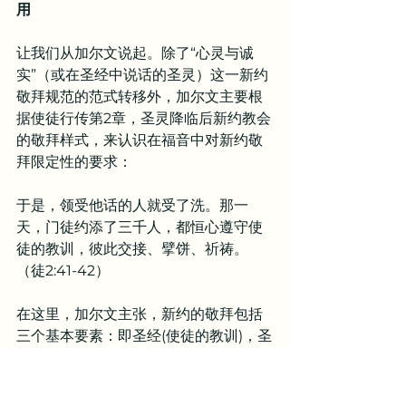
用
让我们从加尔文说起。除了“心灵与诚
实”（或在圣经中说话的圣灵）这一新约
敬拜规范的范式转移外，加尔文主要根
据使徒行传第2章，圣灵降临后新约教会
的敬拜样式，来认识在福音中对新约敬
拜限定性的要求：
于是，领受他话的人就受了洗。那一
天，门徒约添了三千人，都恒心遵守使
徒的教训，彼此交接、擘饼、祈祷。
（徒2:41-42）
在这里，加尔文主张，新约的敬拜包括
三个基本要素：即圣经(使徒的教训)，圣
礼(擘饼交接)，和祈祷。这也是《威斯敏
斯特信条》和改革宗传统上所认识的三
大蒙恩管道。在他看来，诵读、传讲、