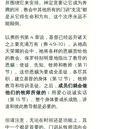
并围绕它来安排。神定意要让它成为奔
腾的河，教会中其他所有的门训“支流”都
是从它得生命和方向。这个次序永远不
能颠倒。
以弗所书第 4 章说，基督已经远升诸天
之上要充满万有（弗 4:9–10）。从祂高
天荣耀的会中，祂将各样的恩赐赏给他
的教会。保罗特别明显地指出了教导的
恩赐：使徒、先知、牧师和教师（第 11 
节）。这些恩赐为要成全圣徒，各尽其
职，建立基督的身体（第 12 节）。牧师
教导和培训圣徒。之后，
成员们就会做
他们的牧师所做的：
用爱心说诚实话
（第 15 节）。整个身体要成长成熟，讲
道和彼此教导都是必要的。
但请注意，无论在时间还是功能上，其
中一个都是首要的。门训从牧师流向会