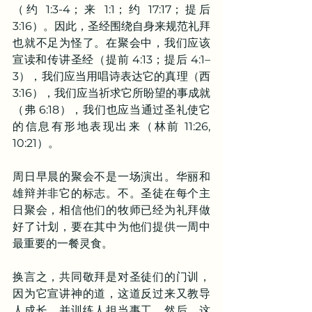
（约 1:3-4；来 1:1；约 17:17；提后 
3:16）。因此，圣经围绕自身来规范礼拜
也就不足为怪了。在聚会中，我们应该
宣读和传讲圣经（提前 4:13；提后 4:1–
3），我们应当用唱诗表达它的真理（西 
3:16），我们应当祈求它所盼望的事成就
（弗 6:18），我们也应当通过圣礼使它
的信息有形地表现出来（林前 11:26, 
10:21）。
周日早晨的聚会不是一场演出。华丽和
雄辩并非它的标志。不。圣徒在每个主
日聚会，相信他们的牧师已经为礼拜做
好了计划，要在其中为他们提供一周中
最重要的一餐灵食。
换言之，共同敬拜是对圣徒们的门训，
因为它宣讲神的道，这道反过来又教导
人成长，并训练人担当事工。然后，这