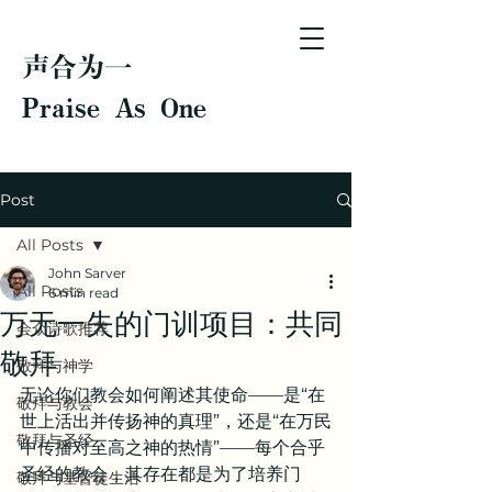
声合为一
Praise As One
Post
All Posts
John Sarver
All Posts
6 min read
万无一失的门训项目：共同
会众诗歌推荐
敬拜
敬拜与神学
无论你们教会如何阐述其使命——是“在
敬拜与教会
世上活出并传扬神的真理”，还是“在万民
敬拜与圣经
中传播对至高之神的热情”——每个合乎
圣经的教会，其存在都是为了培养门
敬拜与基督徒生活