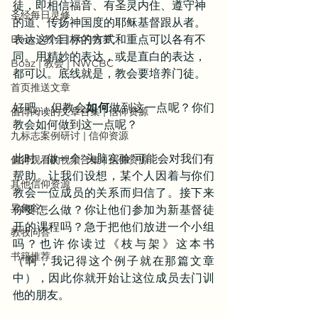
徒，即相信福音、有圣灵内住、遵守神
圣经每日灵修
的道、传扬神国度的耶稣基督跟从者。
Boaz | 教会 | 学习牧养
表达这个目标的方式和重点可以各有不
同。用精妙的表达，或是直白的表达，
Boaz | 教会 | NWCBC
都可以。底线就是，教会要培养门徒。
首页推送文章
好吧……但教会
如何
做到这一点呢？你们
值得阅读的文章合集 | 信仰资源
教会如何做到这一点呢？
九标志案例研讨 | 信仰资源
此时，做一个“头脑实验”可能会对我们有
值得观看的视频合集 | 信仰资源
帮助。让我们设想，某个人因着与你们
其他信仰资源
教会一位成员的关系而归信了。接下来
异象谷
你要怎么做？你让他们参加为新基督徒
开的课程吗？急于把他们放进一个小组
教牧问答
吗？也许你读过《枝与架》这本书
书籍推荐
（啊，我记得这个例子就在那篇文章
中），因此你就开始让这位成员去门训
他的朋友。