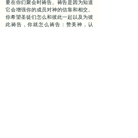
要在你们聚会时祷告。祷告是因为知道
它会增强你的成员对神的信靠和相交。
你希望圣徒们怎么和彼此一起以及为彼
此祷告，你就怎么祷告：赞美神，认
罪，为失丧的人祈求，支持邻近的教
会，并提名为他们的弟兄和姐妹代求。
还要讲道。讲道是因为知道神借着你说
话，叫死人复活，激发懒惰的人，鼓励
忠信的人，喂养饥饿的人，医治受伤的
人。你的讲道要使你的成员在离开的时
候，能够更好地互相教导。要阐释经
文。回答困难的问题。要以经解经。并
把经文应用到教会中。
教会如何培养门徒？通过它的共同聚
集。虽然光靠聚会来使圣徒在基督里完
全成熟是不够的，但它是推动其他所有
正面努力的发动机。