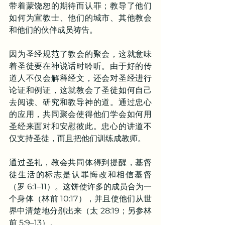
带着蒙饶恕的期待而认罪；教导了他们
如何为宣教士、他们的城市、其他教会
和他们的伙伴成员祷告。
因为圣经规范了教会的聚会，这就意味
着圣徒要在神说话时聆听。由于好的传
道人不仅会解释经文，还会对圣经进行
论证和例证，这就教会了圣徒如何自己
去阅读、研究和教导神的道。通过忠心
的应用，共同聚会使得他们学会如何用
圣经来面对和安慰彼此。忠心的讲道不
仅支持圣徒，而且把他们训练成教师。
通过圣礼，教会共同体得到提醒，基督
徒生活的标志是认罪悔改和相信基督
（罗 6:1–11）。这饼使许多的成员合为一
个身体（林前 10:17），并且使他们从世
界中清楚地分别出来（太 28:19；另参林
前 5:9–13）。