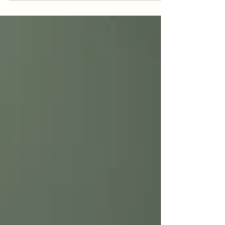
人会跌倒，人会动摇，但是基督的福音却永不动
摇。当国会山浸信会的狄马可（Mark...