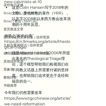
new-calvinists-at-10
圣经每日灵修
这是Colin Hansen写于2018年的
Boaz | 教会 | 学习牧养
文章，是他对他的著作（YRR），
以及字2008年以来西方教会改革浪
Boaz | 教会 | NWCBC
潮的十周年反思。
首页推送文章
神学之“检伤分类”
值得阅读的文章合集 | 信仰资源
https://cn.9marks.org/article/theolo
九标志案例研讨 | 信仰资源
gical-triage/
这是Albert Mohler在2006年所提
值得观看的视频合集 | 信仰资源
出著名的Theological Triage理
其他信仰资源
论，这个模型帮助我们检视我们在
异象谷
不同教义话题上所需要付诸的坚持
度，也帮助我们追求更忠于圣经和
教牧问答
福音的合一。
书籍推荐
今年我们仍然需要改革
https://www.tgcchinese.org/article/
we-need-reformation