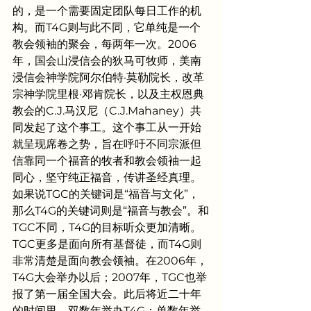
的，是一个需要固定团队每日工作的机
构。而T4G则与此不同，它单纯是一个
教会领袖的聚会，每两年一次。2006
年，国会山浸信会的狄马可牧师，美南
浸信会神学院阿尔伯特·莫勒院长，改革
宗神学院里根·邓肯院长，以及主权恩典
教会的C.J.马汉尼（C.J.Mahaney）共
同发起了这个事工。这个事工从一开始
就呈现席卷之势，旨在呼吁不同宗派但
信靠同一个福音的牧者和教会领袖一起
同心，坚守纯正福音，传讲圣经真理。
如果说TGC的关键词是“福音与文化”，
那么T4G的关键词则是“福音与教会”。和
TGC不同，T4G的目标听众更加清晰。
TGC更多是面向所有基督徒，而T4G则
非常清楚是面向教会领袖。在2006年，
T4G大会举办以后；2007年，TGC也举
报了第一届全国大会。此后将近二十年
的时间里，双数年举办T4G；单数年举