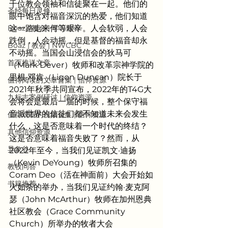
千位教会领袖和信徒聚在一起。他们的
圣经每日灵修
眼中饱含对福音深沉的热爱，他们知道
Boaz | 教会 | 学习牧养
这一路走来何等艰辛。人会软弱，人会
跌倒，人会动摇，但是基督的福音却永
Boaz | 教会 | NWCBC
不动摇。当国会山浸信会的狄马可
首页推送文章
（Mark Dever）牧师和改革宗神学院的
里根·邓肯（Ligon Duncan）院长于
值得阅读的文章合集 | 信仰资源
2021年秋季共同宣布，2022年的T4G大
九标志案例研讨 | 信仰资源
会将会是最后一届的时候，整个保守福
音派世界的信徒们都不知道未来会发生
值得观看的视频合集 | 信仰资源
什么，这是否意味着一个时代的终结？
其他信仰资源
这是否意味着福音失败了？然而，从
异象谷
2022年至今，当我们见证凯文·迪扬
（Kevin DeYoung）牧师所召集的
教牧问答
Coram Deo（活在神面前）大会开始如
书籍推荐
火如荼的举办，当我们见证约翰·麦克阿
瑟（John McArthur）牧师在加州恩典
社区教会（Grace Community 
Church）所举办的牧者大会