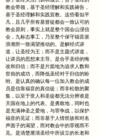
教会带领，基于圣经理解和实践祷告，
基于圣经理解和实践宣教。这些看似平
凡，且几乎所有基督徒都会一致认可的
教会原则，事实上就是整个国会山浸信
会，九标志事工，乃至整个保守福音派
浪潮所一致渴望推动的。是解经式讲
道，让圣经为王；而不是主题式讲道，
让讲员的思想来主导。是合乎圣经的悔
改和归信；而不是片面地为追求人数和
世俗的成功，而降低圣经对于归信的吩
咐。是认真的确认每一位加入教会的成
员是信靠福音的真信徒；而非松散的聚
集，以至于世人和圣徒都无法分辨谁是
天国在地上的代表。是勇敢地，同时也
是充满神圣之爱地，与罪争战，以保护
福音的见证；而非基于人情世故和对名
声面子的渴望，而对教会中的罪视而不
见。是清楚厘清圣经中所设立的长老和