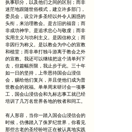
执事职分，以及他们之间的区别；而非
迷茫地跟随世俗模式，建立许多部门，
委员会，设立许多圣经以外令人困惑的
头衔，来治理教会。是古旧的福音；而
非成功神学。是追求忠心与敬虔；而非
实用主义与功利主义。是因信称义；而
非因行为称义。是以教会为中心的宣教
和植堂；而非单打独斗游离于教会之外
的宣教。我还可以继续把这个清单列下
去，但篇幅所限，我止步于此。三十年
如一日的坚持，上帝恩待国会山浸信
会，赐给他们复兴，并且使他们成为普
世教会的祝福。单单周末研讨会一项事
工，国会山浸信会和九标志事工就已经
培训了几万名世界各地的牧者和同工。
有人形容，当你一踏入国会山浸信会的
时候，仿佛踏入了侏罗纪世界，你看见
那些古老的圣经吩咐正在被认真地实践