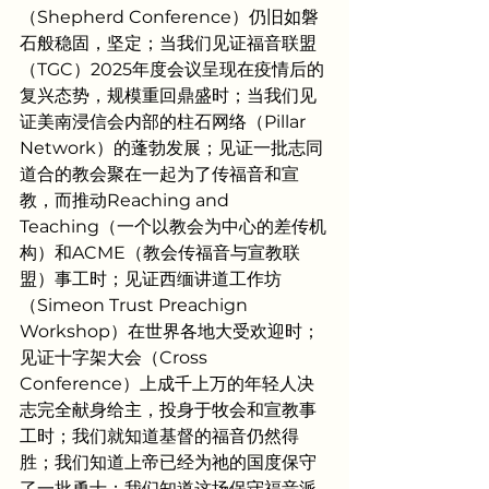
（Shepherd Conference）仍旧如磐
石般稳固，坚定；当我们见证福音联盟
（TGC）2025年度会议呈现在疫情后的
复兴态势，规模重回鼎盛时；当我们见
证美南浸信会内部的柱石网络（Pillar 
Network）的蓬勃发展；见证一批志同
道合的教会聚在一起为了传福音和宣
教，而推动Reaching and 
Teaching（一个以教会为中心的差传机
构）和ACME（教会传福音与宣教联
盟）事工时；见证西缅讲道工作坊
（Simeon Trust Preachign 
Workshop）在世界各地大受欢迎时；
见证十字架大会（Cross 
Conference）上成千上万的年轻人决
志完全献身给主，投身于牧会和宣教事
工时；我们就知道基督的福音仍然得
胜；我们知道上帝已经为祂的国度保守
了一批勇士；我们知道这场保守福音派