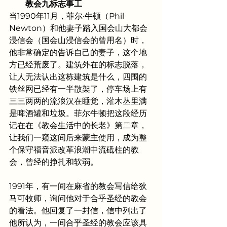
教会九标志事工
当1990年11月，菲尔·牛顿（Phil 
Newton）和他妻子踏入国会山大都会
浸信会（国会山浸信会的曾用名）时，
他非常确定的告诉自己的妻子，这个地
方已经荒废了。建筑外在的标志脱落，
让人无法认出这栋建筑是什么，四围的
铁丝网已经有一半散架了，停车场上有
三三两两的流浪汉在睡觉，灌木丛里满
是啤酒罐和垃圾。菲尔牛顿把这段经历
记在在《教会生活中的长老》第二章，
让我们一窥这间后来蒙主使用，成为整
个保守福音派改革浪潮中流砥柱的教
会，曾经的挣扎和软弱。
1991年，有一间在麻省的教会写信给狄
马可牧师，询问他对于合乎圣经的教会
的看法。他回复了一封信，信中列出了
他所认为，一间合乎圣经的教会应该具