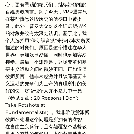
心，更有恩赐的精兵们，继续带领祂的
百姓勇敢向前。到了今天，YRR通常只
在某些熟悉这段历史的信徒口中被提
及，此外，普罗大众对这个词语所描述
的对象并没有太深刻认识。基于此，我
个人选择用“保守福音派”来指代本文所要
描述的对象们。原因是这个描述在华人
世界中更加浅显易懂，同时也更加容易
接受。最后一个难题是，这场变革和基
要主义运动之间的微妙不同。正如派博
牧师所言，他非常感激并且钦佩基要主
义运动的先辈们为上帝的真理所打的美
好的仗，尽管他个人并不是其中一员
（参见文章：20 Reasons I Don’t 
Take Potshots at 
Fundamentalists）。我非常欣赏派博
牧师在处理这个问题是所拥有的睿智。
在自由主义盛行，且有颠覆整个基督教
世界之态势的年代里，上帝藉着祂忠心