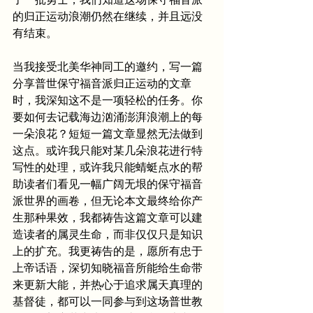
的归正运动浪潮仍然在继续，并且远没
有结束。
当我接受北美华神同工的邀约，写一篇
分享普世保守福音派归正运动的文章
时，我深知这不是一项轻松的任务。你
要如何去记载海边汹涌澎湃浪潮上的每
一朵浪花？短短一篇文章显然无法做到
这点。或许我只能对某几朵浪花进行特
写性的处理，或许我只能蜻蜓点水的帮
助读者们看见一幅广阔无垠的保守福音
派世界的画卷，但无论本文最终给你产
生那种果效，我都祷告这篇文章可以建
造读者的属灵生命，而非仅仅只是知识
上的扩充。我更祷告的是，愿所有忠于
上帝话语，深切知晓福音所能给生命带
来更新大能，并热心于追求属天真理的
基督徒，都可以一同参与到这场普世教