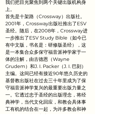
我们把目光聚焦到两个关键出版机构身
上。
首先是十架路（Crossway）出版社。
2001年，Crossway出版社推出了ESV
圣经。随后，在2008年，Crossway进
一步推出了ESV Study Bible（如今已
有中文版，书名是：研修版圣经），这
是一本集合众多保守福音派神学家于一
体的注解，由古德恩（Wayne 
Grudem）和J. I. Packer（J. I. 巴刻）
主编。这间已经有接近90年悠久历史的
基督教出版社在过去三十年里成为了保
守福音派神学复兴的最重要出版力量之
一。它透过忠于圣经的出版理念，将经
典神学，当代文化回应，和教会具体事
工有机的结合在一起，为许多教会和神
学院提供了大量宝贵资源。
另一个我希望特别提及的出版社是真理
之旗基金会，这是一家成立于1957年的