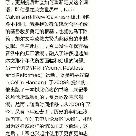
了，更别提后世会如何重新定义这个词
语。即使是在英文世界中，Neo-
Calvinism和New-Calvinism彼此间也
各不相同。我拥抱改教传统为合乎圣经
的基督教所奠定的根基，也拥抱马丁路
德，加尔文等改教先贤为此做出的卓越
贡献。但与此同时，今日发生在保守福
音派中的归正浪潮，融入了许多超越加
尔文那个年代所要面临和处理的问题。
另一个词是YRR（Young, Restless 
and Reformed）运动。这是科林汉森
（Collin Hansen）于2008年提出的，
他出版了一本以此命名的书籍，来记录
这场他所观察到的，复兴的改革宗浪
潮。然而，随着时间推移，从2008年至
今，又有17年过去了，历史的车轮在滚
滚向前。个别书中所论及的“人物”，可能
因为这样或那样的情况而走下前线，这
之后，上帝也兴起并使用了更多更加忠