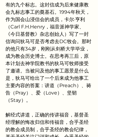
有的九个标志。这封信成为后来健康教
会九标志事工的奠基石。1994年秋天，
作为国会山浸信会的成员，卡尔·亨利
（Carl F.H.Henry，福音派神学家、
《今日基督教》杂志创始人）写了一封
信询问狄马可是否考虑去DC牧会。那时
的他只有34岁，刚刚从剑桥大学毕业，
成为教会历史博士。在思考再三后，原
本计划去神学院教书的狄马可牧师接受
了邀请。当被问及他的事工愿景是什么
是，狄马可给出了一个后来成为他事工
主要内容的答案：讲道（Preach）、祷
告（Pray）、爱（Love）、坚韧
（Stay）。
解经式讲道，正确的传讲福音，基督圣
经理解的悔改归信和传福音，合乎圣经
的教会成员制，合乎圣经的教会纪律，
基于圣经关注门训和成长，合乎圣经的