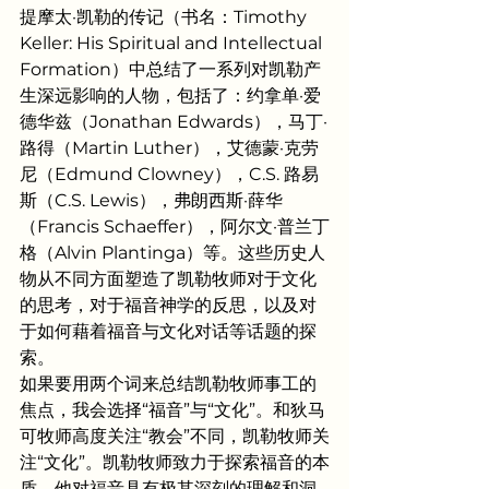
提摩太·凯勒的传记（书名：Timothy 
Keller: His Spiritual and Intellectual 
Formation）中总结了一系列对凯勒产
生深远影响的人物，包括了：约拿单·爱
德华兹（Jonathan Edwards），马丁·
路得（Martin Luther），艾德蒙·克劳
尼（Edmund Clowney），C.S. 路易
斯（C.S. Lewis），弗朗西斯·薛华
（Francis Schaeffer），阿尔文·普兰丁
格（Alvin Plantinga）等。这些历史人
物从不同方面塑造了凯勒牧师对于文化
的思考，对于福音神学的反思，以及对
于如何藉着福音与文化对话等话题的探
索。
如果要用两个词来总结凯勒牧师事工的
焦点，我会选择“福音”与“文化”。和狄马
可牧师高度关注“教会”不同，凯勒牧师关
注“文化”。凯勒牧师致力于探索福音的本
质，他对福音具有极其深刻的理解和洞