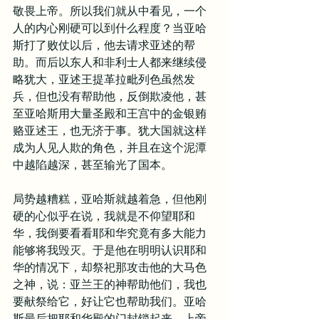
敬畏上帝。所以我们就从中看见，一个
人的内心刚硬可以到什么程度？当亚哈
斯打了败仗以后，他去请求亚述的帮
助。而后以东人和非利士人都来继续侵
略犹大，亚述王提革拉毗列色虽然发
兵，但也没有帮助他，反倒欺凌他，甚
至亚哈斯用大量圣殿和王宫中的金银贿
赂亚述王，也无济于事。犹大国就这样
成为人见人欺的角色，并且在这个泥潭
中越陷越深，甚至输光了国本。
局势越糟糕，亚哈斯就越着急，但他刚
硬的心似乎在说，我就是不仰望耶和
华，我倒要看看耶和华究竟有多大能力
能够将我毁灭。于是他在明明认识耶和
华的情况下，却祭祀那攻击他的大马色
之神，说：亚兰王的神帮助他们，我也
要献祭给它，好让它也帮助我们。亚哈
斯最后把耶和华殿的门封锁起来，上帝