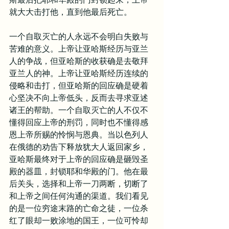
就大大击打他，直到他最后死亡。
一个自取灭亡的人永远不会明白失败与
苦难的意义。上帝让亚哈斯经历与亚兰
人的争战，但亚哈斯的收获确是去敬拜
亚兰人的神。上帝让亚哈斯经历连续的
侵略和击打，但亚哈斯的回应确是硬着
心坚决不向上帝低头，反而去寻求亚述
诸王的帮助。一个自取灭亡的人不仅不
懂得回应上帝的刑罚，同时也不懂得感
恩上帝所赐的怜悯与恩典。当以色列人
在俄德的劝告下释放犹大人返回家乡，
亚哈斯最终对于上帝的回应确是砸毁圣
殿的器皿，封锁耶和华殿的门。他在最
后关头，选择和上帝一刀两断，切断了
和上帝之间任何沟通的渠道。我们看见
的是一位穷途末路的亡命之徒，一位杀
红了眼却一败涂地的国王，一位可怜却