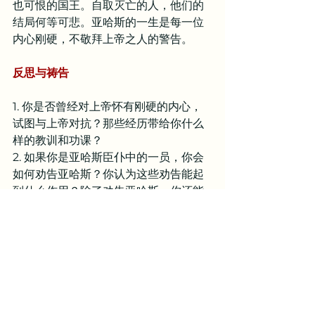
也可恨的国王。自取灭亡的人，他们的
结局何等可悲。亚哈斯的一生是每一位
内心刚硬，不敬拜上帝之人的警告。
反思与祷告
1. 你是否曾经对上帝怀有刚硬的内心，
试图与上帝对抗？那些经历带给你什么
样的教训和功课？
2. 如果你是亚哈斯臣仆中的一员，你会
如何劝告亚哈斯？你认为这些劝告能起
到什么作用？除了劝告亚哈斯，你还能
够为这个不断走向灭亡的国家做些什
么？
亲爱的天父，求你怜悯我们，因为当我
们还沉沦在罪中，不认识你的时候，我
们的心并不比亚哈斯柔软。曾几何时，
我们的心也刚硬到极点，无药可救。主