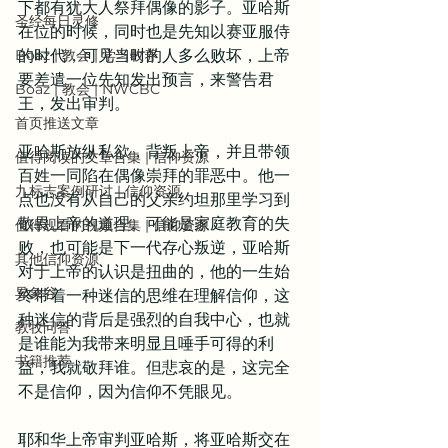
下都有犹大人祭拜偶像的影子。亚哈斯
圣经每日灵修
在位的时候，同时也是先知以赛亚服侍
Boaz | 教会 | 学习牧养
的时代，可见当时的人多么败坏，上帝
要差遣一位先知发出预言，来警告君
Boaz | 教会 | NWCBC
王，发出审判。
首页推送文章
亚哈斯放纵私欲，背叛上帝，并且带领
值得阅读的文章合集 | 信仰资源
百姓一同陷在偶像崇拜的罪恶中。他一
九标志案例研讨 | 信仰资源
点也没有从自己的父亲约坦那里学习到
敬畏上帝的道理。可能是家庭教育的失
值得观看的视频合集 | 信仰资源
败，也可能是下一代存心叛逆，亚哈斯
其他信仰资源
对于上帝的认识是扭曲的，他的一生始
异象谷
终带着一种迷信的思维在理解信仰，这
种迷信的背后是强烈的自我中心，也就
教牧问答
是谁能为我带来明显且唾手可得的利
书籍推荐
益，我就敬拜谁。但悲哀的是，这完全
不是信仰，因为信仰不凭眼见。
耶和华上帝审判亚哈斯，将亚哈斯交在