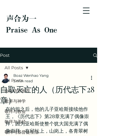
声合为一
Praise As One
Post
All Posts
Boaz Wenhao Yang
All Posts
5 min read
自取灭亡的人（历代志下28
会众诗歌推荐
章）
敬拜与神学
在约坦之后，他的儿子亚哈斯接续他作
敬拜与教会
王，《历代志下》第28章充满了偶像崇
敬拜与圣经
拜，因为亚哈斯使整个犹大国充满了偶
像崇拜。在邱坛上，山岗上，各青翠树
敬拜与基督徒生活