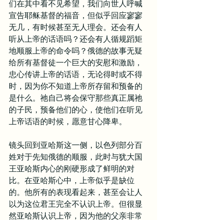
们在其中看不见希望，我们向世人呼喊
宣告耶稣基督的福音，但似乎回应寥寥
无几，有时候甚至无人理会。还会有人
听从上帝的话语吗？还会有人循规蹈矩
地顺服上帝的命令吗？俄德的故事无疑
给所有基督徒一个巨大的安慰和激励，
忠心传讲上帝的话语，无论得时或不得
时，因为你不知道上帝所存留和预备的
是什么。祂自己将会保守那些真正属祂
的子民，预备他们的心，使他们在听见
上帝话语的时候，愿意甘心降卑。
镜头回到亚哈斯这一侧，以色列部分百
姓对于先知俄德的顺服，此时与犹大国
王亚哈斯内心的刚硬形成了鲜明的对
比。在亚哈斯心中，上帝似乎是缺位
的。他所有的表现看起来，甚至会让人
以为这位君王完全不认识上帝。但很显
然亚哈斯认识上帝，因为他的父亲非常