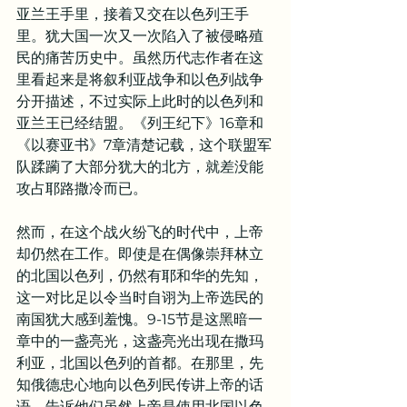
亚兰王手里，接着又交在以色列王手
里。犹大国一次又一次陷入了被侵略殖
民的痛苦历史中。虽然历代志作者在这
里看起来是将叙利亚战争和以色列战争
分开描述，不过实际上此时的以色列和
亚兰王已经结盟。《列王纪下》16章和
《以赛亚书》7章清楚记载，这个联盟军
队蹂躏了大部分犹大的北方，就差没能
攻占耶路撒冷而已。
然而，在这个战火纷飞的时代中，上帝
却仍然在工作。即使是在偶像崇拜林立
的北国以色列，仍然有耶和华的先知，
这一对比足以令当时自诩为上帝选民的
南国犹大感到羞愧。9-15节是这黑暗一
章中的一盏亮光，这盏亮光出现在撒玛
利亚，北国以色列的首都。在那里，先
知俄德忠心地向以色列民传讲上帝的话
语，告诉他们虽然上帝是使用北国以色