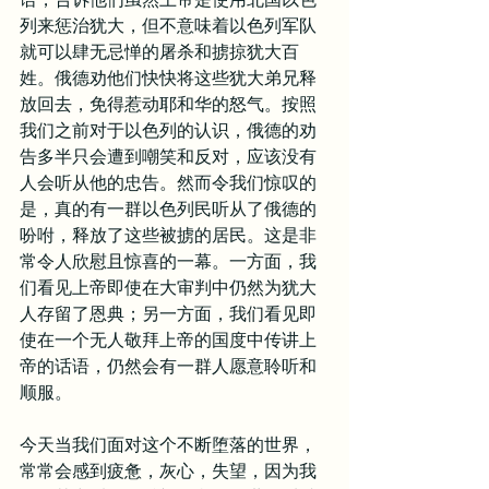
列来惩治犹大，但不意味着以色列军队
就可以肆无忌惮的屠杀和掳掠犹大百
姓。俄德劝他们快快将这些犹大弟兄释
放回去，免得惹动耶和华的怒气。按照
我们之前对于以色列的认识，俄德的劝
告多半只会遭到嘲笑和反对，应该没有
人会听从他的忠告。然而令我们惊叹的
是，真的有一群以色列民听从了俄德的
吩咐，释放了这些被掳的居民。这是非
常令人欣慰且惊喜的一幕。一方面，我
们看见上帝即使在大审判中仍然为犹大
人存留了恩典；另一方面，我们看见即
使在一个无人敬拜上帝的国度中传讲上
帝的话语，仍然会有一群人愿意聆听和
顺服。
今天当我们面对这个不断堕落的世界，
常常会感到疲惫，灰心，失望，因为我