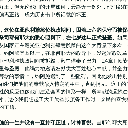
好王，但无论他们的开局如何，最终无一例外，他们都在
教牧问答
书籍推荐
偏离正路，成为历史书中所记载的坏王。
，这位在亚他利雅篡位执政期间，因着上帝的保守而被保
祭司耶何耶大的悉心照料下，在七岁这年正式登基。
如果
从国家正在遭受亚他利雅肆意践踏的这个大背景下来看，
。约阿施登基以后，在耶何耶大的教导下，发起宗教改革
亚他利雅执政期间被拆毁，殿中供奉了巴力。24章1-16
重修圣殿。他竭力地邀请鼓励犹大百姓热心奉献，并全力
筹款的事情上，约阿施遇到了一些阻碍。因此他发出特别
求百姓们把他们的奉献放入特定的柜中，直到捐完。这里的“
姓的反应也像他们建造会幕的情形一样，所奉献的远超过
献时，这令我们想起了大卫为圣殿预备工作时，众民的喜悦
的主题。
施的一生并没有一直持守正道，讨神喜悦。
当耶何耶大死