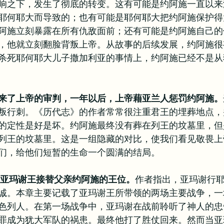
响之下，发生了彻底的转变。这有可能是约阿施一直以来
耶何耶大而导致的；也有可能是耶何耶大把约阿施保护得
阿施立刻暴露在所有仇敌面前；还有可能是约阿施自己的
，他就立刻翻脸背叛上帝。从故事的后续发展，约阿施很
杀死耶何耶大儿子撒加利亚的事情上，约阿施已经不是从
来了上帝的审判，一年以后，上帝藉亚兰人惩罚约阿施。
叛行刺。《历代志》的作者常常很注重君王的埋葬地点，
的定性是好是坏。约阿施最终没有葬在列王的坟墓里，但
列王的坟墓里。这是一组隐藏的对比，使我们看见敬畏上
们，给他们短暂的生命一个圆满的结局。
，亚玛谢王接替父亲约阿施的王位。
作者指出，亚玛谢行
诚。本章主要记载了亚玛谢王所带领的两场主要战争，一
色列人。在第一场战争中，亚玛谢在战前聆听了神人的忠
罪成为犹大军队的祸患。最终他打了胜仗回来。然而当亚