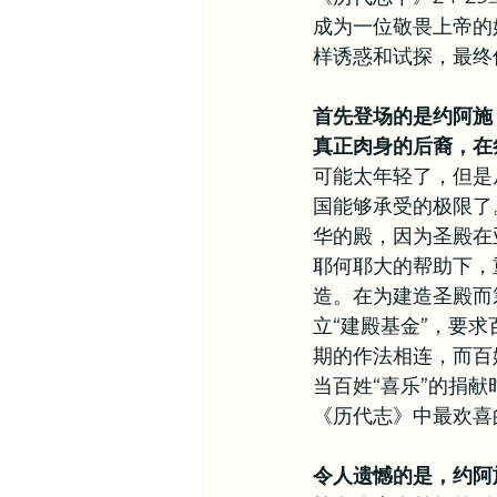
成为一位敬畏上帝的
其他信仰资源
异象谷
样诱惑和试探，最终
首先登场的是约阿施
真正肉身的后裔，在
可能太年轻了，但是
国能够承受的极限了
华的殿，因为圣殿在
耶何耶大的帮助下，
造。在为建造圣殿而
立“建殿基金”，要
期的作法相连，而百
当百姓“喜乐”的捐
《历代志》中最欢喜
令人遗憾的是，约阿