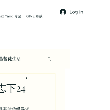
Log In
az Yang 专区
GIVE 奉献
基督徒生活
文章
下24-
集 | 信仰资源
刚登基时曾经寻求