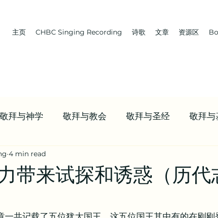
主页
CHBC Singing Recording
诗歌
文章
资源区
Bo
敬拜与神学
敬拜与教会
敬拜与圣经
敬拜与
ng
4 min read
 教会 | 学习牧养
Boaz | 教会 | NWCBC
首页推送
力带来试探和诱惑（历代志
资源
九标志案例研讨 | 信仰资源
值得观看的视频合
29章一共记载了五位犹大国王，这五位国王其中有的在刚