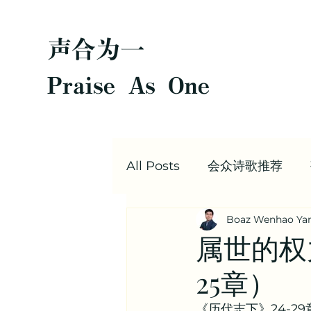
声合为一
Praise As One
All Posts
会众诗歌推荐
Boaz Wenhao Ya
圣经每日灵修
Boaz |
属世的权
25章）
值得阅读的文章合集 | 信仰
《历代志下》24-