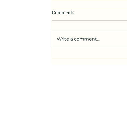
Comments
Write a comment...
献上真诚的敬拜（玛拉基书1-
4章）