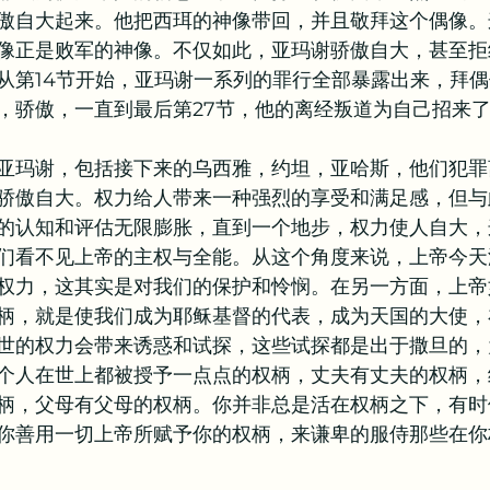
傲自大起来。他把西珥的神像带回，并且敬拜这个偶像。
像正是败军的神像。不仅如此，亚玛谢骄傲自大，甚至拒
从第14节开始，亚玛谢一系列的罪行全部暴露出来，拜
，骄傲，一直到最后第27节，他的离经叛道为自己招来
亚玛谢，包括接下来的乌西雅，约坦，亚哈斯，他们犯罪
骄傲自大。权力给人带来一种强烈的享受和满足感，但与
的认知和评估无限膨胀，直到一个地步，权力使人自大，
们看不见上帝的主权与全能。从这个角度来说，上帝今天
权力，这其实是对我们的保护和怜悯。在另一方面，上帝
柄，就是使我们成为耶稣基督的代表，成为天国的大使，
世的权力会带来诱惑和试探，这些试探都是出于撒旦的，
个人在世上都被授予一点点的权柄，丈夫有丈夫的权柄，
柄，父母有父母的权柄。你并非总是活在权柄之下，有时
你善用一切上帝所赋予你的权柄，来谦卑的服侍那些在你