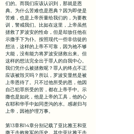
们的。而我们应该认识到，那就是恩
典。为什么苦难也是恩典？因为即使是
苦难，也是上帝所量给我们的，为要教
训，警戒我们。比如在这里，上帝虽然
拯救了罗波安的性命，但是却放任他在
示撒手下为仆。按照现代一些非信徒的
想法，这样的上帝不可靠，因为祂不够
大能，没有能力将罗波安拯救出来。但
这样的想法完全出于罪人的自我中心。
我们凭什么被拯救呢？罪人的终点不正
应该被毁灭吗？所以，罗波安显然是被
上帝恩待了。只不过他所受的恩，他因
自己犯罪所受的苦，都在上帝手中。示
撒也是如此，他是上帝的工具，他的心
在耶和华手中如同垄沟的水。感谢归与
上帝，因祂护理万事。
第13章和14章分别记载了亚比雅王和亚
撒王击败敌军的历史。其中亚比雅王击