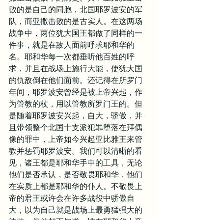
败的是自己的同胞，北国耶罗波安的军
队，而亚撒击败的是古实人。在这两场
战争中，两位犹大国王都做了同样的一
件事，就是在敌人面前呼求耶和华的
名。耶和华每一次都垂听他百姓的呼
求，并且在战场上施行大能，使犹大国
的仇敌倒在他们面前。还记得在所罗门
年间，耶罗波安曾经是被上帝兴起，作
为管教的杖，用以管教所罗门王的。但
是随着耶罗波安兴起，自大，骄傲，并
且带领整个北国十支派犯罪堕落在拜偶
像的罪中，上帝如今兴起亚比雅王来管
教并惩罚耶罗波安。我们可以清晰的看
见，诸王都是耶和华手中的工具，无论
他们是否承认，是否敬畏耶和华，他们
在实质上都是耶和华的仆人。不敬畏上
帝的君王或许会在许多战役中骄傲自
大，以为自己就是战场上最勇猛强大的