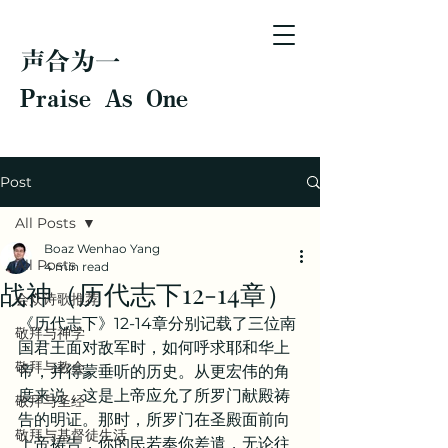
声合为一
Praise As One
Post
All Posts
Boaz Wenhao Yang
All Posts
4 min read
战神（历代志下12-14章）
会众诗歌推荐
《历代志下》12-14章分别记载了三位南
敬拜与神学
国君王面对敌军时，如何呼求耶和华上
敬拜与教会
帝，并得蒙垂听的历史。从更宏伟的角
度来说，这是上帝应允了所罗门献殿祷
敬拜与圣经
告的明证。那时，所罗门在圣殿面前向
敬拜与基督徒生活
上帝祷告，你的民若奉你差遣，无论往