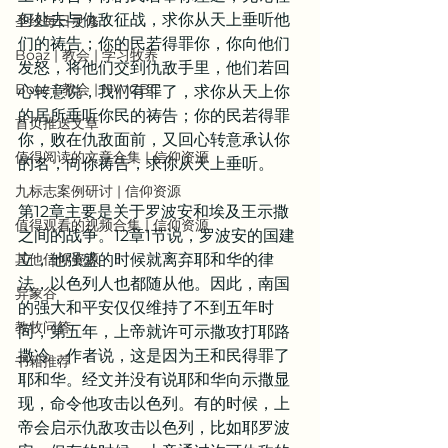
何处去与仇敌征战，求你从天上垂听他
圣经每日灵修
们的祷告；你的民若得罪你，你向他们
Boaz | 教会 | 学习牧养
发怒，将他们交到仇敌手里，他们若回
Boaz | 教会 | NWCBC
心转意说，我们有罪了，求你从天上你
的居所垂听你民的祷告；你的民若得罪
首页推送文章
你，败在仇敌面前，又回心转意承认你
值得阅读的文章合集 | 信仰资源
的名，向你祷告，求你从天上垂听。
九标志案例研讨 | 信仰资源
第12章主要是关于罗波安和埃及王示撒
值得观看的视频合集 | 信仰资源
之间的战争。12章1节说，罗波安的国建
其他信仰资源
立，他强盛的时候就离弃耶和华的律
法，以色列人也都随从他。因此，南国
异象谷
的强大和平安仅仅维持了不到五年时
教牧问答
间，第五年，上帝就许可示撒攻打耶路
撒冷，作者说，这是因为王和民得罪了
书籍推荐
耶和华。经文并没有说耶和华向示撒显
现，命令他攻击以色列。有的时候，上
帝会启示仇敌攻击以色列，比如耶罗波