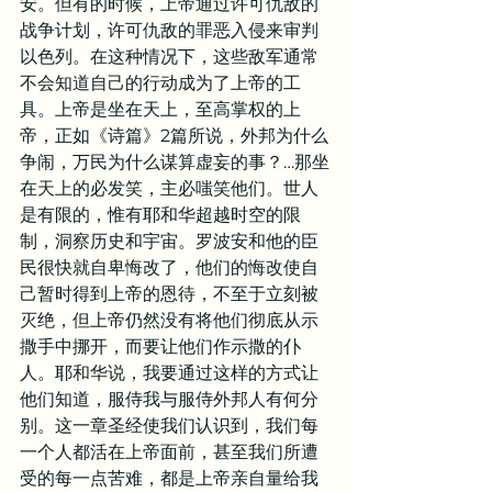
安。但有的时候，上帝通过许可仇敌的
战争计划，许可仇敌的罪恶入侵来审判
以色列。在这种情况下，这些敌军通常
不会知道自己的行动成为了上帝的工
具。上帝是坐在天上，至高掌权的上
帝，正如《诗篇》2篇所说，外邦为什么
争闹，万民为什么谋算虚妄的事？…那坐
在天上的必发笑，主必嗤笑他们。世人
是有限的，惟有耶和华超越时空的限
制，洞察历史和宇宙。罗波安和他的臣
民很快就自卑悔改了，他们的悔改使自
己暂时得到上帝的恩待，不至于立刻被
灭绝，但上帝仍然没有将他们彻底从示
撒手中挪开，而要让他们作示撒的仆
人。耶和华说，我要通过这样的方式让
他们知道，服侍我与服侍外邦人有何分
别。这一章圣经使我们认识到，我们每
一个人都活在上帝面前，甚至我们所遭
受的每一点苦难，都是上帝亲自量给我