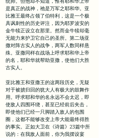
统帅。但他却不知道，惟有耶和华上帝
是真正的战神，祂是万军之耶和华。亚
比雅王最终占领了伯特利，这是一个极
具讽刺性的历史评注，因为耶罗波安的
金牛犊正设立在那里。然而金牛犊却毫
无能力来护卫它自己的圣所。第二场亚
撒对阵古实人的战争，两军人数同样悬
殊。亚撒同样在战场上呼求耶和华上帝
的名，耶和华就帮助亚撒，使他们大胜
古实人。
亚比雅王和亚撒王的这两段历史，无疑
对于被掳归回的犹大人有极大的鼓舞作
用。呼求耶和华的名永远不会太迟，即
使敌人四围环绕，甚至已经前后夹击，
即使他们已经一只脚踏入敌人的包围
圈，这都不能够改变上帝大能最终得胜
的事实。正如大卫在《诗篇》23篇中所
说的：在我敌人面前，你为我摆设宴