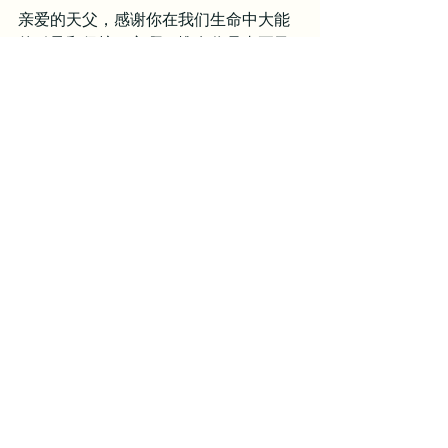
亲爱的天父，感谢你在我们生命中大能
的引导和保护。主啊，惟有你是真正又
真又活的上帝，也惟有你是大有能力的
主。求你坚固我们的信心，使我们在一
切仇敌的威吓，挑衅和攻击面前，都能
够记得并坚信你名的大能。求你垂听我
们每一次在你面前虔诚的呼求，求你使
我们顺服，并且享受在服侍你的生活
中，求你不要将我们放在试探和攻击
下，不要将我们担不起的重担加在我身
上。求你使我们最终能够单单仰望耶稣
基督的十字架，因为基督已经在那里胜
过一切权势。如此祷告是奉我主耶稣基
督的名求，阿们。
历代志下
圣经每日灵修