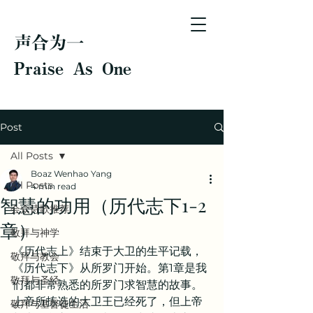
声合为一
Praise As One
Post
All Posts
Boaz Wenhao Yang
All Posts
4 min read
智慧的功用（历代志下1-2
会众诗歌推荐
章）
敬拜与神学
《历代志上》结束于大卫的生平记载，
敬拜与教会
《历代志下》从所罗门开始。第1章是我
敬拜与圣经
们都非常熟悉的所罗门求智慧的故事。
上帝所拣选的大卫王已经死了，但上帝
敬拜与基督徒生活