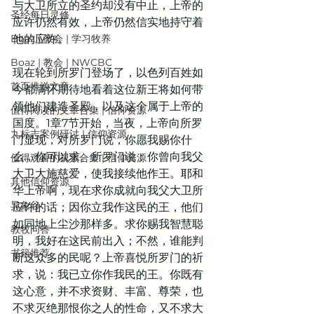
与大卫所立的圣约却没有中止，上帝的
圣经每日灵修
应许仍然有效，上帝仍然信实地持守着
Boaz | 教会 | 学习牧养
他的应许。
Boaz | 教会 | NWCBC
现在轮到所罗门登场了，以色列百姓如
首页推送文章
今都满怀期待地看着这位新王将如何带
领他们建造圣殿，以及这个属于上帝的
值得阅读的文章合集 | 信仰资源
国度。1章7节开始，当夜，上帝向所罗
九标志案例研讨 | 信仰资源
门显现，对所罗门说，你愿我赐你什
么，你可以求。所罗门说：你曾向我父
值得观看的视频合集 | 信仰资源
大卫大施慈爱，使我接续他作王。耶和
其他信仰资源
华上帝啊，现在求你成就向我父大卫所
异象谷
应许的话；因你立我作这民的王，他们
如同地上尘沙那样多。求你赐我智慧聪
教牧问答
明，我好在这民前出入；不然，谁能判
书籍推荐
断这众多的民呢？上帝喜悦所罗门的祈
求，说：我已立你作我民的王。你既有
这心意，并不求资财、丰富、尊荣，也
不求灭绝那恨你之人的性命，又不求大