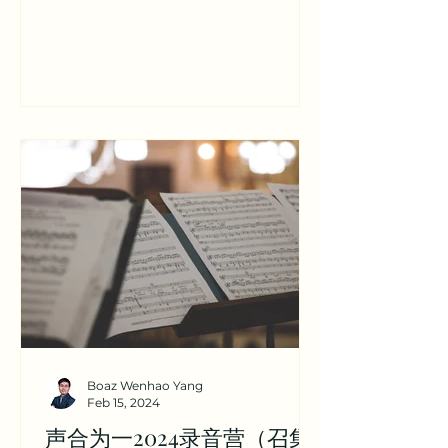
Internship program is designed to
serve brothers whom...
Boaz Wenhao Yang
Feb 15, 2024
声合为一2024录音营（召集