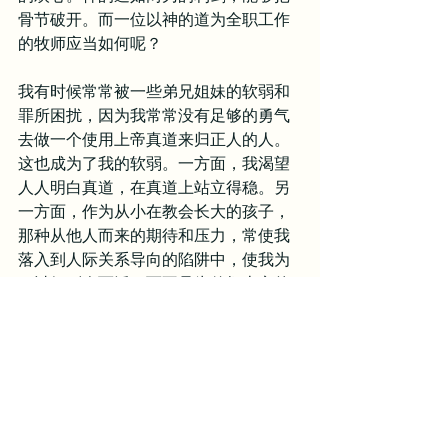
骨节破开。而一位以神的道为全职工作
的牧师应当如何呢？
我有时候常常被一些弟兄姐妹的软弱和
罪所困扰，因为我常常没有足够的勇气
去做一个使用上帝真道来归正人的人。
这也成为了我的软弱。一方面，我渴望
人人明白真道，在真道上站立得稳。另
一方面，作为从小在教会长大的孩子，
那种从他人而来的期待和压力，常使我
落入到人际关系导向的陷阱中，使我为
了讨好别人而活，而不是为传扬上帝的
真道而活。
这也是我为何会有这些挣扎的原因。我
知道牧师的生活是什么样的，我也清楚
牧师是谁。但似乎，你周遭的人对你的
期待，不允许你活出一个你所认信的牧