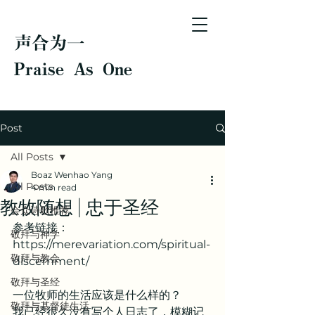
声合为一
Praise As One
Post
All Posts
Boaz Wenhao Yang
All Posts
4 min read
教牧随想 | 忠于圣经
会众诗歌推荐
参考链接：
敬拜与神学
https://merevariation.com/spiritual-
敬拜与教会
discernment/
敬拜与圣经
一位牧师的生活应该是什么样的？
敬拜与基督徒生活
我已经很久没有写个人日志了，模糊记