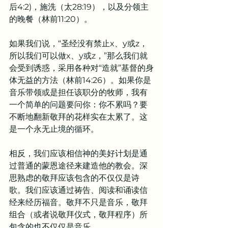
后4:2)，施洗（太28:19），以及分领主
的晚餐（林前11:20）。
如果我们说，“圣经没有禁止x、y或z，
所以我们可以做x、y或z，”那么我们就
会受到诱惑，采用各种对“造就”基督的身
体无益的方法（林前14:26）。如果你是
音乐带领或是担任该职分的牧师，我有
一个简单的问题要问你：你不累吗？要
不断地翻新敬拜的花样实在太累了。这
是一个永无止境的循环。
相反，我们应该相信神的美好计划是通
过普通的蒙恩途径来建造他的教会。深
思熟虑的敬拜应该包含的不仅仅是诗
歌。我们应该通过祷告、阅读和诵读信
经来经历福音。敬拜不只是音乐，敬拜
组合（或者说敬拜仪式，敬拜程序）所
包含的也不仅仅是音乐。