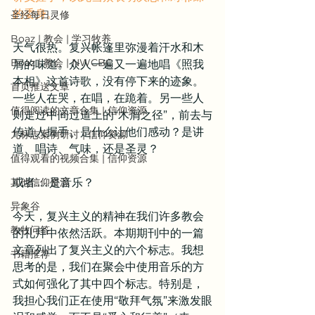
的委身。
圣经每日灵修
Boaz | 教会 | 学习牧养
天气很热。复兴帐篷里弥漫着汗水和木
Boaz | 教会 | NWCBC
屑的味道。众人一遍又一遍地唱《照我
本相》这首诗歌，没有停下来的迹象。
首页推送文章
一些人在哭，在唱，在跪着。另一些人
值得阅读的文章合集 | 信仰资源
则走过中间过道上的“木屑之径”，前去与
传道人握手。是什么让他们感动？是讲
九标志案例研讨 | 信仰资源
道、唱诗、气味，还是圣灵？
值得观看的视频合集 | 信仰资源
其他信仰资源
或者……是音乐？
异象谷
今天，复兴主义的精神在我们许多教会
教牧问答
的礼拜中依然活跃。本期期刊中的
一篇
文章
列出了复兴主义的六个标志。我想
书籍推荐
思考的是，我们在聚会中使用音乐的方
式如何强化了其中四个标志。特别是，
我担心我们正在使用“敬拜气氛”来激发眼