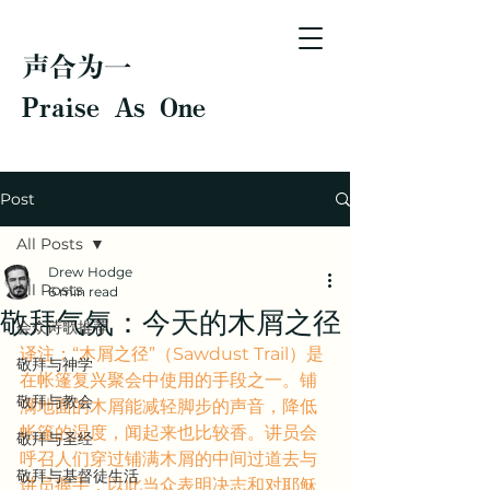
声合为一
Praise As One
Post
All Posts
Drew Hodge
All Posts
6 min read
敬拜气氛：今天的木屑之径
会众诗歌推荐
译注：“木屑之径”（Sawdust Trail）是
敬拜与神学
在帐篷复兴聚会中使用的手段之一。铺
敬拜与教会
满地面的木屑能减轻脚步的声音，降低
帐篷的湿度，闻起来也比较香。讲员会
敬拜与圣经
呼召人们穿过铺满木屑的中间过道去与
敬拜与基督徒生活
讲员握手，以此当众表明决志和对耶稣