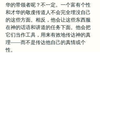
华的带领者呢？不一定。一个富有个性
和才华的敬虔传道人不会完全埋没自己
的这些方面。相反，他会让这些东西服
在神的话语和讲道的任务下面。他会把
它们当作工具，用来有效地传达神的真
理——而不是传达他自己的真情或个
性。
一位敬虔而有才华的音乐带领人也会做
同样的事情。你如何知道这事是否发生
了呢？好吧，在讲道和唱诗之后，你会
心里想，“多棒的音乐！”呢？还是
想，“多棒的一位神！”呢？
还有另一个试金石问题：是你否很容易
从你喜欢的音乐风格或传统之外的敬拜
音乐受教？如果不是，为什么呢？我相
信一个成熟的基督徒可以在不同的敬拜
环境中发现圣灵和真理。让我们教导我