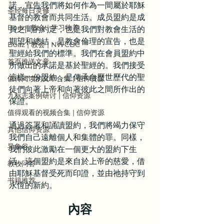
諾，宣告我們將如何作為一間屬於耶穌
圣经每日灵修
基督的教會而共同生活。成员盟約是成
Boaz | 教会 | 学习牧养
員之間的約定，也是我們對教會生活的
期望和總結，是教會倫理的宣告，也是
Boaz | 教会 | NWCBC
聖經給我們的標準。我們在會員盟約中
首页推送文章
所做出的承諾是基於聖經的。我們接受
這樣一份盟約，是傳承自歷世歷代的聖
值得阅读的文章合集 | 信仰资源
徒們向著上帝和向著彼此之間所作出的
九标志案例研讨 | 信仰资源
保證。
值得观看的视频合集 | 信仰资源
通過簽署和誦讀盟約，我們將竭力保守
其他信仰资源
我們自己遠離個人和集體的罪。同樣，
异象谷
我們彼此激勵在一個更大的盟約下生
活，這個盟約是來自於上帝的慈愛，借
教牧问答
由耶穌基督受死而印證，並由祂持守到
书籍推荐
永恆的新約。
內容