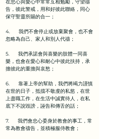
在忠心與愛心中常常互相勉勵，守望禱
告，彼此警戒，用和好彼此聯絡，同心
保守聖靈所賜的合一；
4.       我們不會停止或放棄聚會，也不會
忽略為自己、家人和別人代禱；
5.       我們承諾會與喜樂的肢體一同喜
樂，也會在愛心和耐心中彼此扶持，承
擔彼此的重擔與哀愁；
6.       靠著上帝的幫助，我們將竭力謹慎
在世的日子，抵擋不敬虔的私慾，在世
上盡職工作，在生活中誠實待人，在私
底下不說毀謗，誣告和傳舌的話；
7.       我們會忠心委身於教會的事工，常
常為教會禱告，並積極服侍教會；