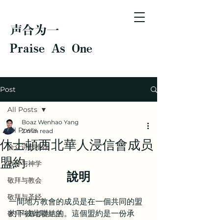
声合为一
Praise As One
Post
All Posts
Boaz Wenhao Yang
All Posts
2 min read
休士頓西北華人浸信會成员
会众诗歌推荐
盟約
敬拜与神学
說明
敬拜与教会
敬拜与圣经
一間地方教會的成员是在一個共同的盟
約下彼此聯結的。這個盟約是一份承
敬拜与基督徒生活