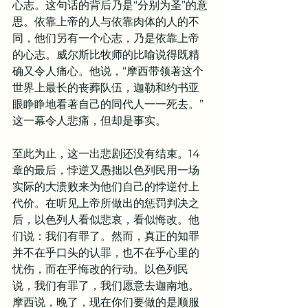
心志。这句话的背后乃是“分别为圣”的意
思。依靠上帝的人与依靠肉体的人的不
同，他们另有一个心志，乃是依靠上帝
的心志。威尔斯比牧师的比喻说得既精
确又令人痛心。他说，“摩西带领著这个
世界上最长的丧葬队伍，迦勒和约书亚
眼睁睁地看著自己的同代人一一死去。” 
这一幕令人悲痛，但却是事实。
至此为止，这一出悲剧还没有结束。14
章的最后，悖逆又愚拙以色列民用一场
实际的大溃败来为他们自己的悖逆付上
代价。在听见上帝所做出的惩罚判决之
后，以色列人看似悲哀，看似悔改。他
们说：我们有罪了。然而，真正的知罪
并不在乎口头的认罪，也不在乎心里的
忧伤，而在乎悔改的行动。以色列民
说，我们有罪了，我们愿意去迦南地。
摩西说，晚了，现在你们要做的是顺服