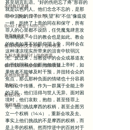
甚至胡言乱语。“好的伤疤忘了疼”形容的
圣经每日灵修
就是以色列人。他们念念不忘的，是那
Boaz | 教会 | 学习牧养
罪中沉沦的日子。“失望”和“不信”像瘟疫
一样，拒绝了上帝的同在和保守，所有
Boaz | 教会 | NWCBC
罪人的心里都不设防，任凭魔鬼肆意攻
首页推送文章
击和劫掠。今日的教会也是如此。教会
的牧者如果不转眼仰望上帝，同样会在
值得阅读的文章合集 | 信仰资源
这种凄凉现实所带来的沮丧中软弱沉
九标志案例研讨 | 信仰资源
沦。反过来，当教会中的会众或慕道友
由于软弱和小信而抱怨质疑上帝时，如
值得观看的视频合集 | 信仰资源
果牧者不能够及时干预，并扭转会众的
其他信仰资源
焦点，那么那种负面的情绪也十分容易
异象谷
在会众中传播。作为一群属于全能上帝
的子民，他们活得与世人无异。面对困
教牧问答
境时，他们哀歎，抱怨，甚至怪罪上
书籍推荐
帝。他们挑战摩西的权柄，甚至企图另
立一个权柄（14:4），重新会埃及去。
事实上他们挑战的不是摩西的权柄，而
是上帝的权柄。然而悖逆中的百姓对于