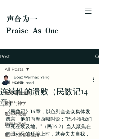
声合为一
Praise As One
Post
All Posts
Boaz Wenhao Yang
All Posts
4 min read
连续性的溃败（民数记14
会众诗歌推荐
章）
敬拜与神学
《民数记》14章，以色列全会众集体发
敬拜与教会
怨言，他们向摩西喊叫说：“巴不得我们
敬拜与圣经
早死在埃及地。”（民14:2）当人聚焦在
肉眼可见的环境上时，就会失去自我，
敬拜与基督徒生活