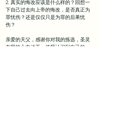
2. 真实的悔改应该是什么样的？回想一
下自己过去向上帝的悔改，是否真正为
罪忧伤？还是仅仅只是为罪的后果忧
伤？
亲爱的天父，感谢你对我的拣选，圣灵
在我的心中动工，使我认识到自己的
罪，并且真正悔改，离弃罪恶，拥抱耶
稣基督十字架的救赎。主啊，在我完全
成圣以先，我仍是软弱的罪人。人生的
路不易走，我需要你的帮助和带领。主
啊，很多时候我渴望地上的利益远多过
你为我预备的属灵的益处，就如以色列
人爱惜自己的性命远多过渴慕你的应
许。求你怜悯我，使我常常在困境中仰
望你，使我知道，敬畏耶和华才是智慧
的开端，也是人生的意义所在。至于属
世的益处，求你使我能够学会轻看，使
我单单定睛于你，并且勇敢跟随你的带