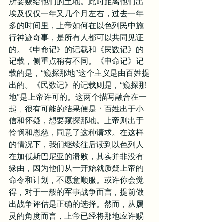
所要赐给他们的土地。此时距离他们出
埃及仅仅一年又几个月左右，过去一年
多的时间里，上帝如何在以色列民中施
行神迹奇事，是所有人都可以共同见证
的。《申命记》的记载和《民数记》的
记载，侧重点稍有不同。《申命记》记
载的是，“窥探那地”这个主义是由百姓提
出的。《民数记》的记载则是，“窥探那
地”是上帝许可的。这两个描写融合在一
起，很有可能的结果便是：百姓出于小
信和怀疑，想要窥探那地。上帝则出于
怜悯和恩慈，同意了这种请求。在这样
的情况下，我们继续往后读到以色列人
在加低斯巴尼亚的溃败，其实并非没有
缘由，因为他们从一开始就质疑上帝的
命令和计划，不愿意顺服。或许你会觉
得，对于一般的军事战争而言，提前做
出战争评估是正确的选择。然而，从属
灵的角度而言，上帝已经将那地应许赐