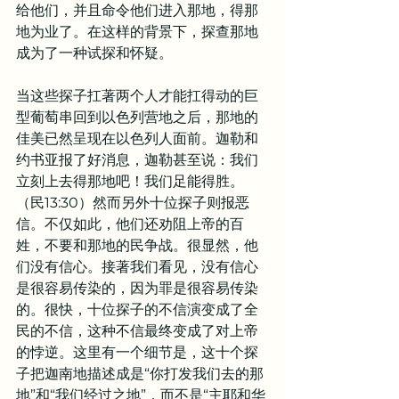
给他们，并且命令他们进入那地，得那
地为业了。在这样的背景下，探查那地
成为了一种试探和怀疑。
当这些探子扛著两个人才能扛得动的巨
型葡萄串回到以色列营地之后，那地的
佳美已然呈现在以色列人面前。迦勒和
约书亚报了好消息，迦勒甚至说：我们
立刻上去得那地吧！我们足能得胜。
（民13:30）然而另外十位探子则报恶
信。不仅如此，他们还劝阻上帝的百
姓，不要和那地的民争战。很显然，他
们没有信心。接著我们看见，没有信心
是很容易传染的，因为罪是很容易传染
的。很快，十位探子的不信演变成了全
民的不信，这种不信最终变成了对上帝
的悖逆。这里有一个细节是，这十个探
子把迦南地描述成是“你打发我们去的那
地”和“我们经过之地”，而不是“主耶和华