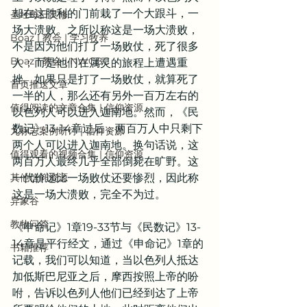
却在这胜利的门前栽了一个大跟斗，一
圣经每日灵修
场大溃败。之所以称这是一场大溃败，
Boaz | 教会 | 学习牧养
不是因为他们打了一场败仗，死了很多
Boaz | 教会 | NWCBC
人；而是他们在属灵的旅程上遭遇重
挫。如果只是打了一场败仗，就算死了
首页推送文章
一半的人，那么还有另外一百万左右的
值得阅读的文章合集 | 信仰资源
以色列人可以进入迦南地。然而，《民
数记》13-14章过后，两百万人中只剩下
九标志案例研讨 | 信仰资源
两个人可以进入迦南地。换句话说，这
值得观看的视频合集 | 信仰资源
两百万人最终几乎全部倒毙在旷野。这
其他信仰资源
一代价远比一场败仗还要惨烈，因此称
这是一场大溃败，完全不为过。
异象谷
教牧问答
《申命记》1章19-33节与《民数记》13-
14章是平行经文，通过《申命记》1章的
书籍推荐
记载，我们可以知道，当以色列人抵达
加低斯巴尼亚之后，摩西按照上帝的吩
咐，告诉以色列人他们已经到达了上帝