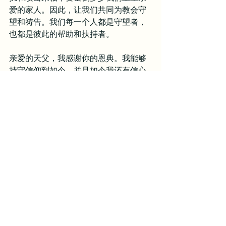
爱的家人。因此，让我们共同为教会守
望和祷告。我们每一个人都是守望者，
也都是彼此的帮助和扶持者。
亲爱的天父，我感谢你的恩典。我能够
持守信仰到如今，并且如今我还有信心
来依靠你、跟随你，这实在不是我的功
劳，而是你大能之手的保护和引导。主
啊，我要承认我是软弱的罪人，时常会
有属灵的低谷，也会有疲倦怠惰的时
刻。求你的圣灵在我里面所我的保惠
师，作我随时的帮助，作我的守望者和
护卫者，帮助我在软弱之时仍有能力抵
挡撒旦的攻击。主啊，若非耶和华看守
城池，看守的人就枉然劳力。因此，求
你看守我心里的城池，也求你看守我们
教会的城池。主啊，求你使我们在你的
大能中得著安息和平安。主啊，愿你亲