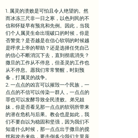
1. 属灵的溃败是可怕且令人绝望的。然
而冰冻三尺非一日之寒，以色列民的不
信和怀疑早有预兆和先例。因此，当我
们个人属灵生命出现破口的时候，你是
否警觉？是否越是在信心软弱的时候越
是呼求上帝的帮助？还是选择任凭自己
的信心不断消沉下去，直到彻底消失？
撒旦的工作从不停息，但圣灵的工作也
从不停息。愿我们常常警醒，时刻预
备，打属灵的战争。
2. 一点点的凶言可以摧毁一个民族，一
点点的不信可以传染一群人，一点点的
罪也可以发酵导致全民溃败。弟兄姐
妹，你是否看见那一点点的软弱所带来
的潜在危机与后果。教会也是如此，我
们不要自以为稳固和坚强，因为我们不
知道什么时候，那一点点出于撒旦的搅
扰和攻击来临，要击倒多少我们主里亲