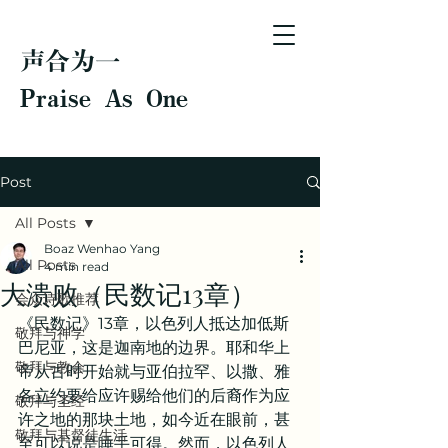
声合为一
Praise As One
Post
All Posts
Boaz Wenhao Yang
All Posts
4 min read
大溃败（民数记13章）
会众诗歌推荐
《民数记》13章，以色列人抵达加低斯
敬拜与神学
巴尼亚，这是迦南地的边界。耶和华上
敬拜与教会
帝从古时开始就与亚伯拉罕、以撒、雅
各立约要给应许赐给他们的后裔作为应
敬拜与圣经
许之地的那块土地，如今近在眼前，甚
敬拜与基督徒生活
至可以说是唾手可得。然而，以色列人