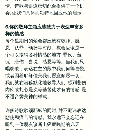
情。诗歌与讲道密切配合提供了一个机
会, 让我们具体而独特地回应他的启示。
6.你的敬拜主领应该致力于表达丰富多
样的情感
每个星期日的聚会都应该有敬拜、感
恩、认罪、颂扬等时刻。教会应该是一
个可以接纳各种情感的地方: 罪疚、羞
愧、悲伤、喜悦、感恩等等。当我们只
唱欢歌，表达在主的殿中我们何等喜悦, 
或者因着耶稣佳美我们愿意倾尽一切，
我们就在潜移默化地教导人们, 感到悲伤
内疚或扎心是次等基督徒才有的情感, 是
不适合赞美神的样式。
许多诗歌歌颂耶稣的同时, 并不避讳表达
悲伤和痛苦的情感。我永远不会忘记在
听到一位朋友诊断出癌症晚期的几天