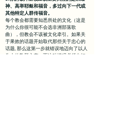
神、高举耶稣和福音，多过向下一代或
其他特定人群传福音。
每个教会都需要知悉所处的文化（这是
为什么你很可能不会选非洲部落歌
曲），但教会不该被文化牵引。如果关
于果效的话题开始取代那些关于忠心的
话题, 那么这第一步就错误地迈向了以人
为本的敬拜心态。而这种情况必须在短
短的几年内更新。
离开基督，从亚当的根发出的每一代人
都死在他们的罪中。每一代人都急需基
督的话使他们从罪恶过犯中活过来。因
此，主日后离开教会时，人们不应该心
中想：“天哪，那音乐真棒！”远胜过一
切的是，他们需要清晰毫不含糊地听到
福音；需要有人提醒他们远离基督的危
急处境；他们更是要知道全备全能、恒