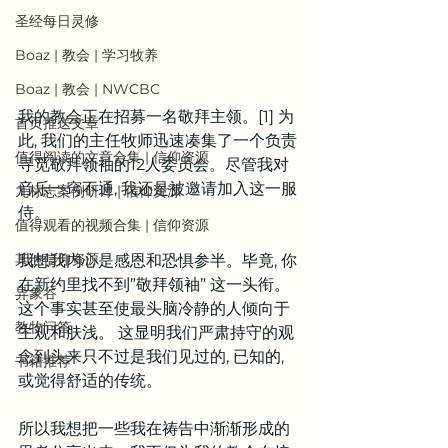
圣经每日灵修
Boaz | 教会 | 学习牧养
Boaz | 教会 | NWCBC
我的教会正在招募一名敬拜主领。[1] 为
首页推送文章
此, 我们的主任牧师迅速凑集了一个负责
值得阅读的文章合集 | 信仰资源
寻觅敬拜领袖的12人委员会。尽管我对
音乐一窍不通, 我还是被邀请加入这一服
九标志案例研讨 | 信仰资源
侍。
值得观看的视频合集 | 信仰资源
其他信仰资源
我想我内心是感恩和恐惧参半。毕竟, 你
在新约里找不到”敬拜领袖” 这一头衔。
异象谷
这个事实甚至使最头脑冷静的人倾向于
教牧问答
主观和肤浅。 这显明我们严肃持守的观
念到头来只不过是我们见过的, 已知的, 
书籍推荐
或觉得舒适的传统。
所以我想把一些我在祷告中渐渐形成的