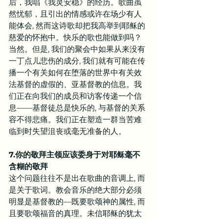
后，我唱《我灵安稳》的经历。歌曲虽
然忧郁，且引出的情感或许在场少有人
能体会, 然而这诗歌却把我高举到耶稣的
慈爱的怀抱中。快乐的歌也能做到吗？
当然。但是, 我们的聚会中如果从来没有
一丁点儿悲伤的成分, 我们就有可能在传
播一个有关如何在堕落的世界中有关效
法基督的虚假的、亚基督教的信息。我
们正在向我们的成员和访客传递一个信
息——基督徒总是快乐的, 与基督的关系
容不得悲痛。我们正在塑造一群当苦难
临到时失望沮丧或毫无准备的人。
7.你的敬拜主领应该委身于对耶稣毫不
含糊的敬拜
这个问题往往不是出在歌曲的音调上, 而
是关于歌词。教会音乐的绝大部分必须
明显是基督教的—既要歌颂神的属性, 而
且要歌颂福音的真理。未信耶稣的犹太