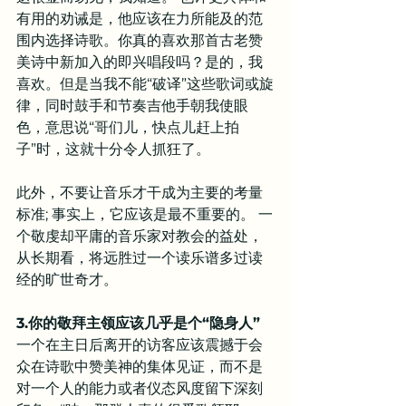
有用的劝诫是，他应该在力所能及的范
围内选择诗歌。你真的喜欢那首古老赞
美诗中新加入的即兴唱段吗？是的，我
喜欢。但是当我不能“破译”这些歌词或旋
律，同时鼓手和节奏吉他手朝我使眼
色，意思说“哥们儿，快点儿赶上拍
子”时，这就十分令人抓狂了。
此外，不要让音乐才干成为主要的考量
标准; 事实上，它应该是最不重要的。 一
个敬虔却平庸的音乐家对教会的益处，
从长期看，将远胜过一个读乐谱多过读
经的旷世奇才。
3.你的敬拜主领应该几乎是个“隐身人”
一个在主日后离开的访客应该震撼于会
众在诗歌中赞美神的集体见证，而不是
对一个人的能力或者仪态风度留下深刻