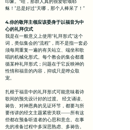
印象。“哇，那群人真的很爱歌颂耶
稣！”总是好过“天哪，那个人棒呆了！”
4.你的敬拜主领应该委身于以福音为中
心的礼拜仪式
我是在一般意义上使用“礼拜形式”这个
词，类似集会的“流程”，而不是指一套必
须每周重复一遍的有关站立、端坐和歌
唱的机械化形式。每个教会的集会都遵
循某种礼拜形式；问题在于它反映神的
性情和福音的内容，抑或只是哗众取
宠。
扎根于福音中的礼拜形式可能意味着诗
歌间的预先设计好的过渡。 经文诵读、
祷告、对神恩典的见证环节，都要与所
要传讲的经文主题紧密关联——所有这
些都在预备听道者的心思和意念。在事
先的准备过程中多深思熟虑、多祷告。