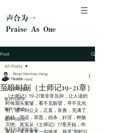
声合为一
Praise As One
Post
All Posts
Boaz Wenhao Yang
All Posts
4 min read
至暗时刻（士师记19-21章）
会众诗歌推荐
《士师记》19-21章非常压抑，让人读的
敬拜与神学
时候眉头紧皱，看不见盼望，寻不见光
敬拜与教会
明，读不到公义，正直，良善，充满了
抢劫，咒诅，罪恶，凶杀，奸淫，种族
敬拜与圣经
灭绝。其实从《士师记》17章开始，作
敬拜与基督徒生活
者就一直在重复一句描述，就是“那时以