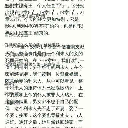
色列中没有王，个人任意而行”，它分别
圣经每日灵修
出现在17章6节，18章1节，19章1节，21
Boaz | 教会 | 学习牧养
章25节。今天的经文更加特别，它是
Boaz | 教会 | NWCBC
以“以色列中没有王”开始的，也是也“以
色列中没有王”结束的。
首页推送文章
值得阅读的文章合集 | 信仰资源
19-21章这个故事几乎令整个便雅悯支派
灭亡，整个事件是由一个利未人的妾的
九标志案例研讨 | 信仰资源
死而开始的。在17-18章中，我们读到一
值得观看的视频合集 | 信仰资源
位唯利是图，妄作祭司的利未人，在今
其他信仰资源
天的经文中，我们读到一位背叛婚姻，
随意纳妾的利未人。从中可以看见，整
异象谷
个利未人的服侍体系已经腐败朽坏，上
教牧问答
帝的殿和上帝的仆人被罪大大玷污。在
这段婚姻里，男女都不忠于自己的配
书籍推荐
偶，这个利未人先不忠于正妻，娶了一
个妾；接著，这个妾也背叛丈夫，与人
通奸。通奸之后，她居然逃回娘家，而