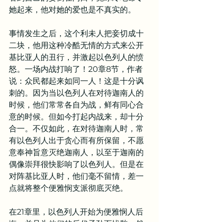
她起来，他对她的爱也是不真实的。
事情发生之后，这个利未人把妾切成十
二块，他用这种冷酷无情的方式来公开
基比亚人的丑行，并激起以色列人的愤
怒。一场内战打响了！20章8节，作者
说：众民都起来如同一人！这是十分讽
刺的。因为当以色列人在对待迦南人的
时候，他们常常各自为战，鲜有同心合
意的时候。但如今打起内战来，却十分
合一。不仅如此，在对待迦南人时，常
有以色列人出于贪心而有所保留，不愿
意奉神旨意灭绝迦南人，以至于迦南的
偶像崇拜很快影响了以色列人。但是在
对阵基比亚人时，他们毫不留情，差一
点就将整个便雅悯支派彻底灭绝。
在21章里，以色列人开始为便雅悯人后