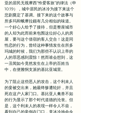
亚的居民无视摩西“怜爱客旅”的律法（申
10:19），城中居民的冰冷为接下来这个
悲剧奠定了基调。接下来的这个故事与
所多玛和蛾摩拉颇有几分相似的味道。
一个好心人给予了接待，但是整座城市
的人却为此而前来包围这位好心人的房
屋，要与这个借宿的客人交合！这是同
性恋的行为，曾经这种事情发生在所多
玛城的时候，我们为那些不认识上帝的
人的罪恶感到震惊！然而谁会想到，这
一丑闻如今竟然发生在上帝的百姓当
中，在便雅悯支派的基比亚城里。
为了阻止这些恶人的攻击，这个利未人
的妾被交出来，她最终惨遭轮奸，并且
死在这户人家门口。基比亚人禽兽不如
的行为显示了那个时代道德的沦丧。但
是，这个利未人的表现一样令人不齿，
看到自己的妾倒在门口，竟冰冷地命令