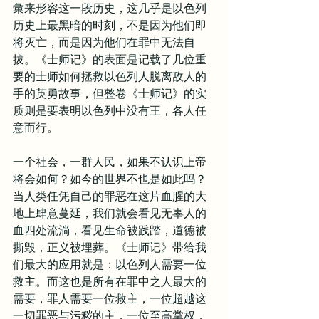
彙来形容这一段历史，这几乎是以色列
历史上最黑暗的时刻，不是因为他们即
将灭亡，而是因为他们在罪中无法自
拔。《士师记》的表面是记载了几位重
要的士师如何拯救以色列人脱离敌人的
手的英勇故事，但整卷《士师记》的实
质则是要表明以色列中没有王，各人任
意而行。
一个社会，一群人民，如果不认识上帝
将会如何？如今的世界不也是如此吗？
当人类任凭自己的罪恶在这片血腥的大
地上肆意蔓延，我们就会看见无辜人的
血四处流淌，看见生命被践踏，道德被
撕毁，正义被埋葬。《士师记》带给我
们最大的应用就是：以色列人需要一位
救主。而这也是所有在罪中之人最大的
需要，罪人需要一位救主，一位超越这
一切罪恶与污秽的主，一位至高掌权，