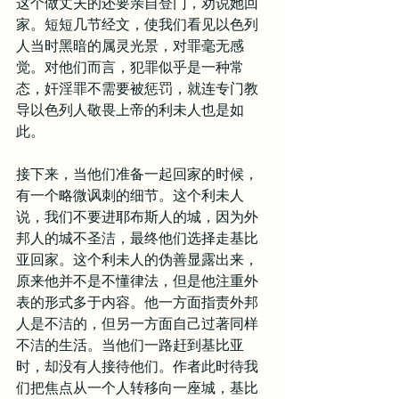
这个做丈夫的还要亲自登门，劝说她回
家。短短几节经文，使我们看见以色列
人当时黑暗的属灵光景，对罪毫无感
觉。对他们而言，犯罪似乎是一种常
态，奸淫罪不需要被惩罚，就连专门教
导以色列人敬畏上帝的利未人也是如
此。
接下来，当他们准备一起回家的时候，
有一个略微讽刺的细节。这个利未人
说，我们不要进耶布斯人的城，因为外
邦人的城不圣洁，最终他们选择走基比
亚回家。这个利未人的伪善显露出来，
原来他并不是不懂律法，但是他注重外
表的形式多于内容。他一方面指责外邦
人是不洁的，但另一方面自己过著同样
不洁的生活。当他们一路赶到基比亚
时，却没有人接待他们。作者此时待我
们把焦点从一个人转移向一座城，基比