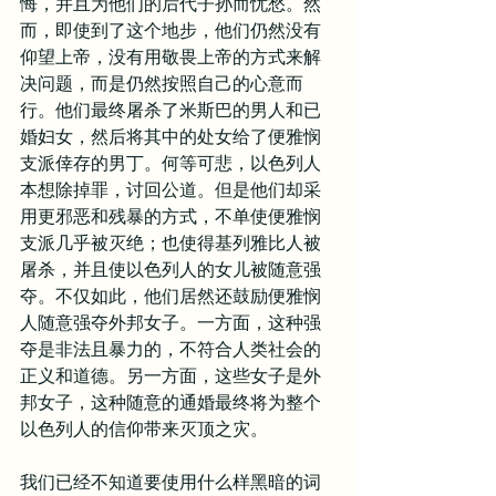
悔，并且为他们的后代子孙而忧愁。然
而，即使到了这个地步，他们仍然没有
仰望上帝，没有用敬畏上帝的方式来解
决问题，而是仍然按照自己的心意而
行。他们最终屠杀了米斯巴的男人和已
婚妇女，然后将其中的处女给了便雅悯
支派倖存的男丁。何等可悲，以色列人
本想除掉罪，讨回公道。但是他们却采
用更邪恶和残暴的方式，不单使便雅悯
支派几乎被灭绝；也使得基列雅比人被
屠杀，并且使以色列人的女儿被随意强
夺。不仅如此，他们居然还鼓励便雅悯
人随意强夺外邦女子。一方面，这种强
夺是非法且暴力的，不符合人类社会的
正义和道德。另一方面，这些女子是外
邦女子，这种随意的通婚最终将为整个
以色列人的信仰带来灭顶之灾。
我们已经不知道要使用什么样黑暗的词