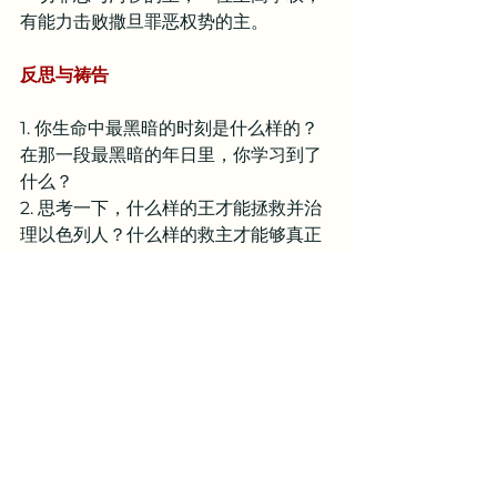
有能力击败撒旦罪恶权势的主。
反思与祷告
1. 你生命中最黑暗的时刻是什么样的？
在那一段最黑暗的年日里，你学习到了
什么？
2. 思考一下，什么样的王才能拯救并治
理以色列人？什么样的救主才能够真正
拯救被罪捆绑的人？
亲爱的天父，感谢你藉著你的儿子耶稣
基督在十字架上的救恩拯救了我，并且
掌管我的人生，使我成为你的儿女，成
为你国度的子民。主啊，求你帮助我常
将目光定睛在你的身上，信靠你，跟随
你，敬畏你。主啊，惟有你是公义，圣
洁，正直，良善的源头，惟在你有光