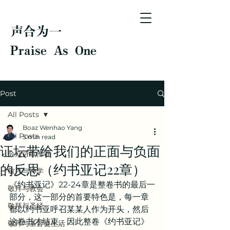
声合为一
Praise As One
Post
All Posts
Boaz Wenhao Yang
All Posts
5 min read
证坛带给我们的正面与负面
会众诗歌推荐
的反思（约书亚记22章）
敬拜与神学
《约书亚记》22-24章是整卷书的最后一
敬拜与教会
部分，这一部分的首要特色是，每一章
敬拜与圣经
都以约书亚呼召某某人作为开头，然后
这卷书才结束。因此整卷《约书亚记》
敬拜与基督徒生活