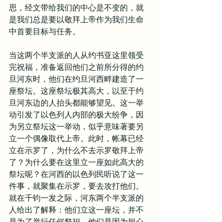
思，经文带给我们的中心是不变的，就
是我们总是要以敬拜上帝作为我们生命
中首要目标与任务。
当这两个半支派的人从约书亚这里领受
完祝福，准备返回他们之前所分得的约
旦河东时，他们在约旦河西畔建造了一
座祭坛。这座祭坛极其高大，以至于约
旦河东边的人抬头都能够望见。这一举
动引发了以色列人内部的极大纷争，因
为另立祭坛这一举动，似乎意味著要另
立一个偶像取代上帝。此时，帐幕已经
立在示罗了，为什么不去示罗敬拜上帝
了？为什么要在这里立一座如此高大的
祭坛呢？在河西的以色列民听说了这一
件事，就聚集在示罗，要去攻打他们。
就在千钧一发之际，河东两个半支派的
人给出了解释：他们立这一座坛，并不
是为了举行任何祭祀，他们是因为担心