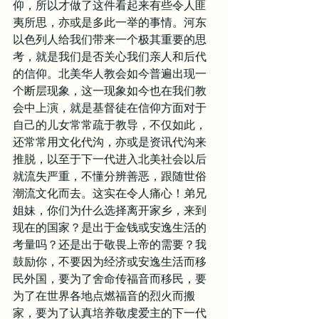
仰，所以才做了这件看起来有些令人匪
夷所思，亦或是多此一举的事情。河东
以色列人给我们带来一个极其重要的思
考，就是我们是否关心我们亲人和后代
的信仰。北美华人教会如今普遍出现一
个断层现象，这一现象如今也在我们教
会中上演，就是基督徒在信仰方面对于
自己的儿女常常疏于教导，不仅如此，
还常常用文化代沟，亦或是资讯代沟来
推脱，以至于下一代进入北美社会以后
就流失严重，不懂分辨善恶，跟随世俗
潮流文化而去。这实在令人痛心！弟兄
姐妹，你们为什么选择离开家乡，来到
现在的国家？是出于金钱或安逸生活的
考量吗？还是出于敬畏上帝的需要？我
鼓励你，不要因为经济或安逸生活而移
民外国，要为了舍命传福音而移民，要
为了在世界各地点燃福音的烈火而搬
家，要为了认真培养敬虔爱主的下一代