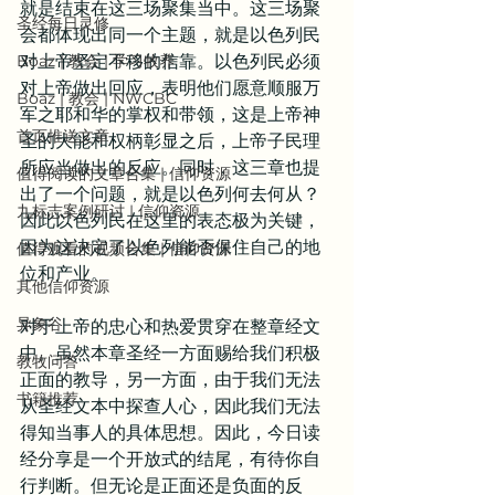
就是结束在这三场聚集当中。这三场聚
圣经每日灵修
会都体现出同一个主题，就是以色列民
Boaz | 教会 | 学习牧养
对上帝坚定不移的信靠。以色列民必须
对上帝做出回应，表明他们愿意顺服万
Boaz | 教会 | NWCBC
军之耶和华的掌权和带领，这是上帝神
首页推送文章
圣的大能和权柄彰显之后，上帝子民理
所应当做出的反应。同时，这三章也提
值得阅读的文章合集 | 信仰资源
出了一个问题，就是以色列何去何从？
九标志案例研讨 | 信仰资源
因此以色列民在这里的表态极为关键，
因为这决定了以色列能否保住自己的地
值得观看的视频合集 | 信仰资源
位和产业。
其他信仰资源
异象谷
对于上帝的忠心和热爱贯穿在整章经文
中。虽然本章圣经一方面赐给我们积极
教牧问答
正面的教导，另一方面，由于我们无法
书籍推荐
从圣经文本中探查人心，因此我们无法
得知当事人的具体思想。因此，今日读
经分享是一个开放式的结尾，有待你自
行判断。但无论是正面还是负面的反