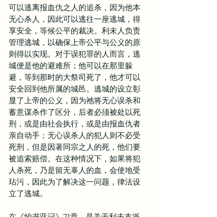
可以逃离报血仇之人的追杀，因为他本
无心杀人，因此可以逃往一座逃城，得
享安全，等候公平的裁决。利未人负责
管理逃城，以确保上帝公平与公义的原
则得以实现。对于误犯罪的人而言，逃
城便是他的避难所；他可以在那里躲
避，等到那时的大祭司死了，他才可以
安全回到他所属的城邑。逃城的设立彰
显了上帝的公义，因为祂将无心误杀和
蓄意谋杀作了区分，后者必须被处以死
刑，或是由社会执行，或是由报血仇者
亲自动手；无心误杀人的犯人则不必受
死刑，但是因著同宗之人的死，他们要
被追索赔偿。在这种情况下，如果将犯
人杀死，乃是留无辜人的血，会使地受
玷污，因此为了解决这一问题，律法设
立了逃城。
在《约书亚记》21章，是关于利未支派