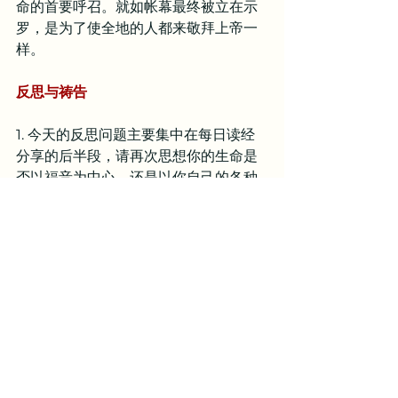
命的首要呼召。就如帐幕最终被立在示
罗，是为了使全地的人都来敬拜上帝一
样。
反思与祷告
1. 今天的反思问题主要集中在每日读经
分享的后半段，请再次思想你的生命是
否以福音为中心，还是以你自己的各种
需要和自我意识为中心。
亲爱的天父，感谢你赐下你的独生爱子
耶稣基督在十字架上拯救了我，使我认
识到，我是一个需要基督福音的人。主
啊，求你福音的救赎能够翻转我的生
命，使我认识到敬拜你才是我生命中的
优先事项；使我在你里面体会基督十架
上的舍己，以至于我不再关注我自己，
而是关注有需要的人；使我在基督的福