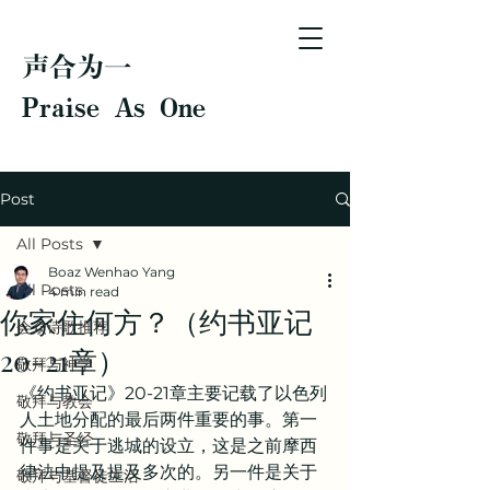
声合为一
Praise As One
Post
All Posts
Boaz Wenhao Yang
All Posts
4 min read
你家住何方？（约书亚记
会众诗歌推荐
20-21章）
敬拜与神学
《约书亚记》20-21章主要记载了以色列
敬拜与教会
人土地分配的最后两件重要的事。第一
敬拜与圣经
件事是关于逃城的设立，这是之前摩西
律法中提及提及多次的。另一件是关于
敬拜与基督徒生活