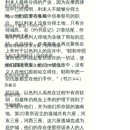
利未人最终分得的产业，因为在摩西律
圣经每日灵修
法中已经指明，利未人不能够分得土
Boaz | 教会 | 学习牧养
地，他们需要在各城中供奉祭司的职
位。所以利未人没有分得土地，只有分
Boaz | 教会 | NWCBC
得城邑。在《约书亚记》21章结尾，作
首页推送文章
者对于以色列人得地为业做了简短的总
结。在总结中，作者将焦点再次聚焦在
值得阅读的文章合集 | 信仰资源
上帝对于以色列人的应许中。“耶和华照
九标志案例研讨 | 信仰资源
著向他们列祖起誓所应许的一切话，使
他们四境平安；他们一切仇敌中，没有
值得观看的视频合集 | 信仰资源
义人在他们面前站立得住。耶和华把一
其他信仰资源
切仇敌都交在他们手中。”（书21:44）
异象谷
可以说，以色列人虽然在过程中有所软
教牧问答
弱，但最终仍然在上帝的护理下得到了
书籍推荐
上帝应许他们，并为他们所存留的迦南
地。第20章所设立的逃城共有六座，河
东三座，河西三座。这六座逃城也成为
庇护城，他们的存在使那些误杀人的人