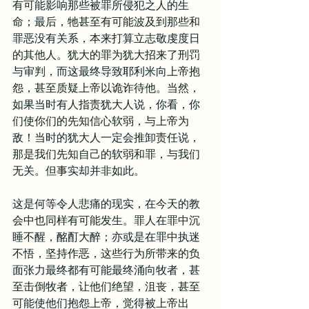
有可能影响那些被罪所侵犯之人的生
命；最后，牠甚至有可能波及到那些和
罪恶没有关系，本来打算立志敬虔度日
的其他人。犹大的罪为犹大招来了刑罚
与审判，而这最终导致耶利米向上帝抱
怨，甚至质疑上帝以诡诈待他。当然，
如果当时有人指责犹大人说，你看，你
们使你们的先知信心软弱，与上帝为
敌！当时的犹大人一定会推卸责任说，
那是我们先知自己的软弱和罪，与我们
无关。但事实却并非如此。
这是何等令人悲痛的现实，在今天的教
会中也同样有可能发生。罪人在罪中沉
睡不醒，酩酊大醉；亦或是在罪中执迷
不悟，坚持作恶，这些行为所带来的负
面张力最终都有可能最终涌向牧者，甚
至击倒牧者，让他们绝望，沮丧，甚至
可能使他们抱怨上帝，觉得被上帝出