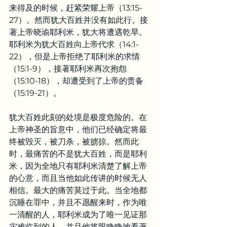
来得及的时候，赶紧荣耀上帝（13:15-
27）。然而犹大百姓并没有如此行。接
著上帝晓谕耶利米，犹大将遭遇乾旱。
耶利米为犹大百姓向上帝代求（14:1-
22），但是上帝拒绝了耶利米的求情
（15:1-9），接著耶利米再次抱怨
（15:10-18），却遭受到了上帝的责备
（15:19-21）。
犹大百姓此刻的处境是极度危险的。在
上帝神圣的旨意中，他们已经确定将最
终被毁灭，被刀杀，被掳掠。然而此
时，最痛苦的不是犹大百姓，而是耶利
米，因为全地只有耶利米清楚了解上帝
的心意，而且当他如此传讲的时候无人
相信。最大的痛苦莫过于此。当全地都
沉睡在罪中，并且不愿醒来时，作为唯
一清醒的人，耶利米成为了唯一见证那
灾难临到的人，并且他将眼睁睁地看著