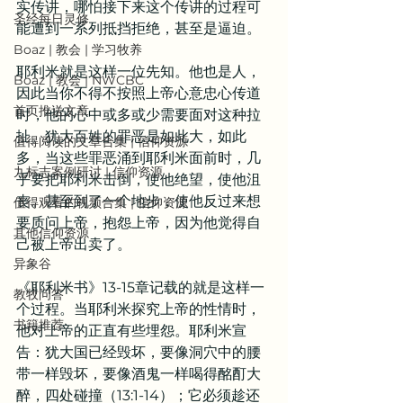
实传讲，哪怕接下来这个传讲的过程可
圣经每日灵修
能遭到一系列抵挡拒绝，甚至是逼迫。
Boaz | 教会 | 学习牧养
耶利米就是这样一位先知。他也是人，
Boaz | 教会 | NWCBC
因此当你不得不按照上帝心意忠心传道
首页推送文章
时，他的心中或多或少需要面对这种拉
扯。犹大百姓的罪恶是如此大，如此
值得阅读的文章合集 | 信仰资源
多，当这些罪恶涌到耶利米面前时，几
九标志案例研讨 | 信仰资源
乎要把耶利米击倒，使他绝望，使他沮
丧。甚至到了一个地步，使他反过来想
值得观看的视频合集 | 信仰资源
要质问上帝，抱怨上帝，因为他觉得自
其他信仰资源
己被上帝出卖了。
异象谷
《耶利米书》13-15章记载的就是这样一
教牧问答
个过程。当耶利米探究上帝的性情时，
书籍推荐
他对上帝的正直有些埋怨。耶利米宣
告：犹大国已经毁坏，要像洞穴中的腰
带一样毁坏，要像酒鬼一样喝得酩酊大
醉，四处碰撞（13:1-14）；它必须趁还