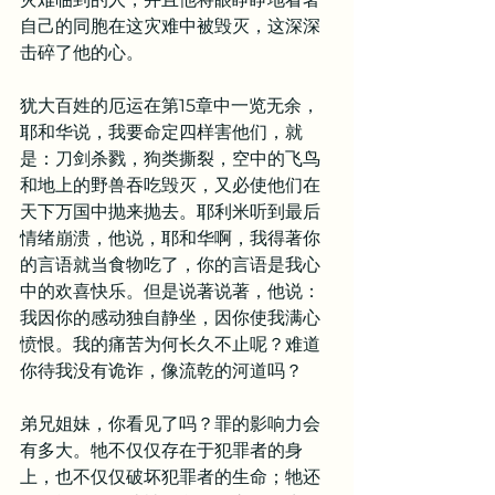
自己的同胞在这灾难中被毁灭，这深深
击碎了他的心。
犹大百姓的厄运在第15章中一览无余，
耶和华说，我要命定四样害他们，就
是：刀剑杀戮，狗类撕裂，空中的飞鸟
和地上的野兽吞吃毁灭，又必使他们在
天下万国中抛来抛去。耶利米听到最后
情绪崩溃，他说，耶和华啊，我得著你
的言语就当食物吃了，你的言语是我心
中的欢喜快乐。但是说著说著，他说：
我因你的感动独自静坐，因你使我满心
愤恨。我的痛苦为何长久不止呢？难道
你待我没有诡诈，像流乾的河道吗？
弟兄姐妹，你看见了吗？罪的影响力会
有多大。牠不仅仅存在于犯罪者的身
上，也不仅仅破坏犯罪者的生命；牠还