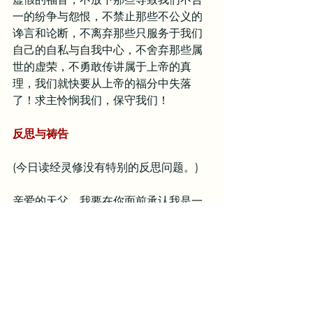
一的纷争与怨恨，不禁止那些不公义的
谗言和论断，不离弃那些只服务于我们
自己的自私与自我中心，不舍弃那些属
世的虚荣，不勇敢传讲属于上帝的真
理，我们就快要从上帝的福分中失落
了！求主怜悯我们，保守我们！
反思与祷告
(今日读经灵修没有特别的反思问题。)
亲爱的天父，我要在你面前承认我是一
个骄傲且糟糕的罪人。我们很容易安于
眼前的现状，不愿意抵挡罪恶，也不愿
意离开，因为各样的情慾常引诱我们的
心，使我们安逸，使我们沉睡。主啊，
求你指教我如何靠著你的救恩而活，使
我不断认识到我是一个需要基督的罪