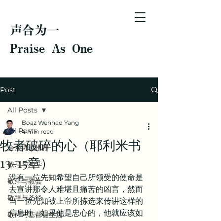
声合为一
Praise As One
Post
All Posts
Boaz Wenhao Yang
All Posts
4 min read
牧者破碎的心（耶利米书
会众诗歌推荐
13-15章）
敬拜与神学
没有一位先知希望自己所领受的使命是
敬拜与教会
去宣讲那令人难堪且痛苦的凶言，然而
敬拜与圣经
当一位先知被上帝所拣选来传讲这样的
信息时，如果他是忠心的，他就应该如
敬拜与基督徒生活