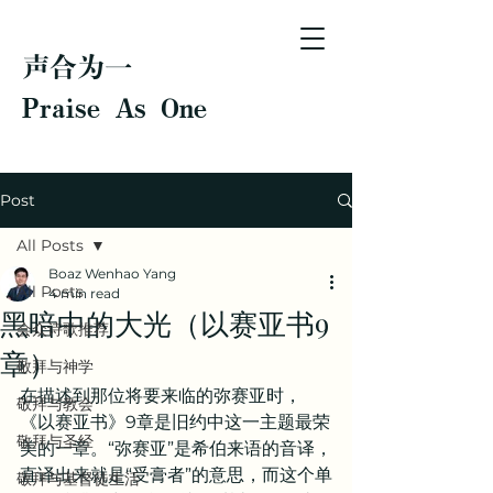
声合为一
Praise As One
Post
All Posts
Boaz Wenhao Yang
All Posts
4 min read
黑暗中的大光（以赛亚书9
会众诗歌推荐
章）
敬拜与神学
在描述到那位将要来临的弥赛亚时，
敬拜与教会
《以赛亚书》9章是旧约中这一主题最荣
敬拜与圣经
美的一章。“弥赛亚”是希伯来语的音译，
直译出来就是“受膏者”的意思，而这个单
敬拜与基督徒生活