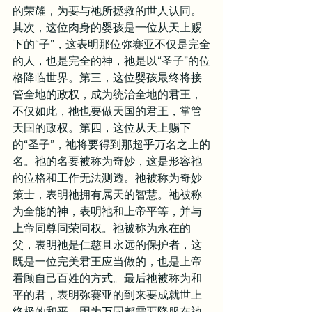
的荣耀，为要与祂所拯救的世人认同。
其次，这位肉身的婴孩是一位从天上赐
下的“子”，这表明那位弥赛亚不仅是完全
的人，也是完全的神，祂是以“圣子”的位
格降临世界。第三，这位婴孩最终将接
管全地的政权，成为统治全地的君王，
不仅如此，祂也要做天国的君王，掌管
天国的政权。第四，这位从天上赐下
的“圣子”，祂将要得到那超乎万名之上的
名。祂的名要被称为奇妙，这是形容祂
的位格和工作无法测透。祂被称为奇妙
策士，表明祂拥有属天的智慧。祂被称
为全能的神，表明祂和上帝平等，并与
上帝同尊同荣同权。祂被称为永在的
父，表明祂是仁慈且永远的保护者，这
既是一位完美君王应当做的，也是上帝
看顾自己百姓的方式。最后祂被称为和
平的君，表明弥赛亚的到来要成就世上
终极的和平，因为万国都需要降服在祂