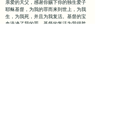
亲爱的天父，感谢你赐下你的独生爱子
耶稣基督，为我的罪而来到世上，为我
生，为我死，并且为我复活。基督的宝
血洗净了我的罪，基督的复活为我得胜
了罪与死亡的权势，基督全备的救恩将
我从罪中释放出来，使我得到完全的自
由，并且拥有在末日审判中被称义的盼
望。天父，我感谢你，因为若不是你自
己的热心为我成就这事，我没有任何出
路；若不是你的大能为我成就这事，没
有其他人能够拯救我脱离罪的捆绑。主
啊，求你圣灵在我的心中，天天光照
我，使我在这条信心之路上不疲倦，不
懒惰，使我每一天在基督里有平安和喜
乐，使我每一天所活出来的生命满有光
明子女的样式。如此祷告是奉我主耶稣
基督的名求，阿们。