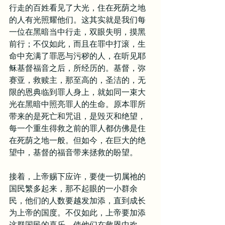
行走的百姓看见了大光，住在死荫之地
的人有光照耀他们。这其实就是我们每
一位在黑暗当中行走，双眼失明，摸黑
前行；不仅如此，而且在罪中打滚，生
命中充满了罪恶与污秽的人，在听见耶
稣基督福音之后，所经历的。基督，弥
赛亚，救赎主，那至高的，圣洁的，无
限的恩典临到罪人身上，就如同一束大
光在黑暗中照亮罪人的生命。原本罪所
带来的是死亡和咒诅，是毁灭和绝望，
每一个重生得救之前的罪人都仿佛是住
在死荫之地一般。但如今，在巨大的绝
望中，基督的福音带来拯救的盼望。
接着，上帝赐下应许，要使一切属祂的
国民繁多起来，那不起眼的一小群余
民，他们的人数要越发加添，直到成长
为上帝的国度。不仅如此，上帝要加添
这群国民的喜乐，使他们在救恩中欢