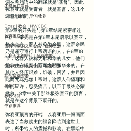
词在希腊语中的翻译就是“基督”。因此，
圣经每日灵修
弥赛亚就是受膏者，就是基督，这几个
Boaz | 教会 | 学习牧养
词意思相同。
Boaz | 教会 | NWCBC
第9章的开头是与第8章结尾紧密相连
首页推送文章
的。上帝先是在第8章末尾启示以赛亚，
将来会有一群人被称为余民，这群余民
值得阅读的文章合集 | 信仰资源
乃是谨守遵行上帝话语的人，在8章18
九标志案例研讨 | 信仰资源
节，这群人被称为耶和华的儿女，他们
是从住在锡安山万军之耶和华来的。在
值得观看的视频合集 | 信仰资源
其他人经历艰难，饥饿，困苦，并且因
其他信仰资源
此而咒骂抱怨上帝时，这群人仰望耶和
异象谷
华的应许，忍受痛苦，以至于最终必蒙
拯救。9章中关于那终极弥赛亚的预言，
教牧问答
就是在这个背景下展开的。
书籍推荐
弥赛亚预言的开端，以赛亚用一幅画面
表达了当救赎主的福音降临到这世上
时，所带给人的震撼和影响。在黑暗中