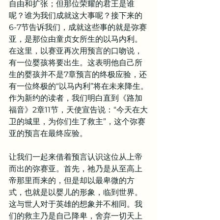
自由和扩张；但那位荣耀的君王是谁
呢？谁为我们成就这大事呢？接下来的
6-7节告诉我们，成就这些事的就是弥赛
亚，是那位由童贞女所生的以马内利。
在这里，以赛亚再次用预言的口吻说，
有一位婴孩将要出生。这表明他自己所
生的婴孩并不是7章预言的终极应验，还
有一位终极的“以马内利”将在未来降生。
作为新约的读者，我们明白直到《路加
福音》2章11节，天使宣告说：“今天在大
卫的城里，为你们生了救主”，这个弥赛
亚的预言在最终应验。
让我们一起来借着预言认识这位从上帝
而出的弥赛亚。首先，祂乃是从至高上
帝那里而来的，但是却以最卑微的方
式，也就是以婴儿的形象，临到世界。
这与世人对于英雄的想象并不相同。我
们的救主乃是自己降卑，舍弃一切天上