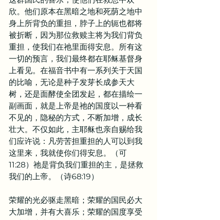
欣。他们原本在黑暗之地和死荫之地中
身上所背负的重担，脖子上的轭也都将
被折断，因为那位救赎主将为我们背负
重担，使我们在祂里面得安息。所有这
一切的预言，我们最终都在耶稣基督身
上看见。在福音书中有一系列关于天国
的比喻，无论是种子发芽长成参天大
树，还是面酵使全团发起，都在描绘一
副画面，就是上帝是祂的国度以一种看
不见的，隐秘的方式，不断加增，成长
壮大。不仅如此，主耶稣也亲自赐给我
们应许说：凡劳苦担重担的人可以到我
这里来，我就使你们得安息。（可
11:28）祂是背负我们重担的主，是拯救
我们的上帝。（诗68:19）
荣耀的光必驱走黑暗；荣耀的国民必大
大加增，并有大喜乐；荣耀的国度享受