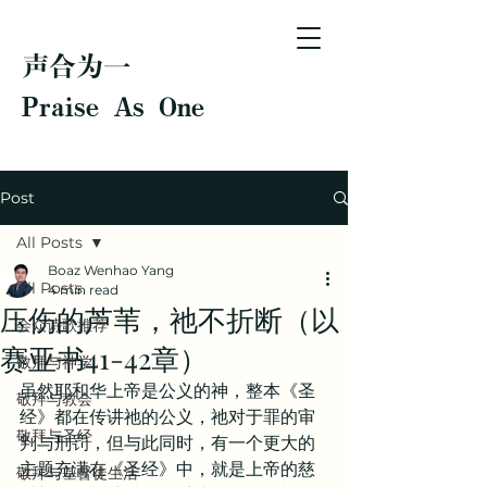
声合为一
Praise As One
Post
All Posts
Boaz Wenhao Yang
All Posts
4 min read
压伤的芦苇，祂不折断（以
会众诗歌推荐
赛亚书41-42章）
敬拜与神学
虽然耶和华上帝是公义的神，整本《圣
敬拜与教会
经》都在传讲祂的公义，祂对于罪的审
敬拜与圣经
判与刑罚，但与此同时，有一个更大的
主题充满在《圣经》中，就是上帝的慈
敬拜与基督徒生活