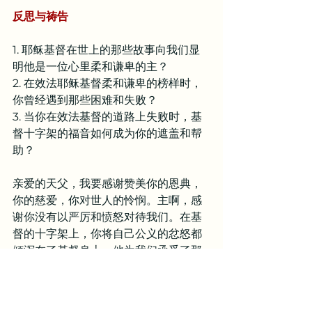
反思与祷告
1. 耶稣基督在世上的那些故事向我们显
明他是一位心里柔和谦卑的主？
2. 在效法耶稣基督柔和谦卑的榜样时，
你曾经遇到那些困难和失败？
3. 当你在效法基督的道路上失败时，基
督十字架的福音如何成为你的遮盖和帮
助？
亲爱的天父，我要感谢赞美你的恩典，
你的慈爱，你对世人的怜悯。主啊，感
谢你没有以严厉和愤怒对待我们。在基
督的十字架上，你将自己公义的忿怒都
倾泻在了基督身上，他为我们承受了那
我们本应当承受的刑罚，以至于我们在
基督里，如今可以得到安息。天父，这
是何等的救赎恩典，你赐给了我们。你