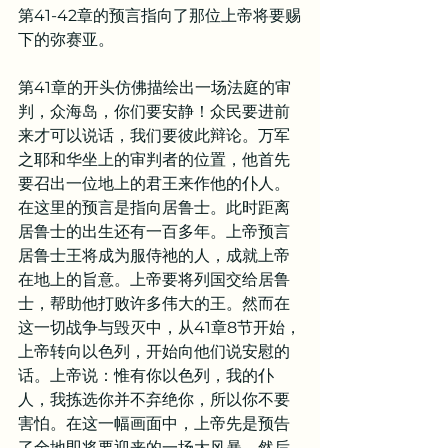
第41-42章的预言指向了那位上帝将要赐
下的弥赛亚。
第41章的开头仿佛描绘出一场法庭的审
判，众海岛，你们要安静！众民要进前
来才可以说话，我们要彼此辩论。万军
之耶和华坐上的审判者的位置，他首先
要召出一位地上的君王来作他的仆人。
在这里的预言是指向居鲁士。此时距离
居鲁士的出生还有一百多年。上帝预言
居鲁士王将成为服侍祂的人，成就上帝
在地上的旨意。上帝要将列国交给居鲁
士，帮助他打败许多伟大的王。然而在
这一切战争与毁灭中，从41章8节开始，
上帝转向以色列，开始向他们说安慰的
话。上帝说：惟有你以色列，我的仆
人，我拣选你并不弃绝你，所以你不要
害怕。在这一幅画面中，上帝先是预告
了全地即将要迎来的一场大风暴，然后