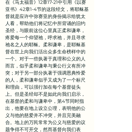
在《马太福音》12章17-21中引用《以赛
亚书》42章1-4节的这段经文，将耶稣基
督就是应许中弥赛亚的身份揭示给犹太
人看，帮助他们将记忆中所背诵的旧约
圣经，与眼前这位心里真正柔和谦卑，
疼爱每一个仰望祂，呼求祂，并且寻求
祂名之人的耶稣。柔和谦卑，是耶稣基
督在世上向我们活出众多生命榜样中的
一个。对于一些执著于真理和公义的人
而言，似乎柔和谦卑与秉公行义有所冲
突；对于另一部分执著于强调恩典怜爱
的人，柔和谦卑似乎又成为了一个标尺
和理由，可以强行加在每个基督徒头
上。但是圣经却不是如此向我们启示，
在基督的柔和与谦卑中，第4节同时指
出，他要在地上设立公理，表明他的公
义与他的慈爱并不冲突，并且完美融
合。地上的万民常常为公义与慈爱的议
题争得不可开交，然而基督向我们表