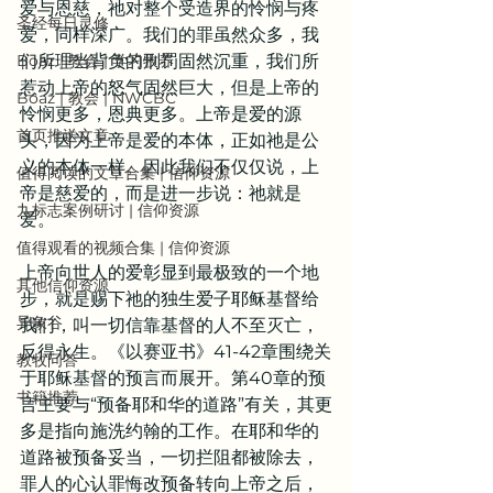
爱与恩慈，祂对整个受造界的怜悯与疼
圣经每日灵修
爱，同样深广。我们的罪虽然众多，我
Boaz | 教会 | 学习牧养
们所理当背负的刑罚固然沉重，我们所
惹动上帝的怒气固然巨大，但是上帝的
Boaz | 教会 | NWCBC
怜悯更多，恩典更多。上帝是爱的源
首页推送文章
头，因为上帝是爱的本体，正如祂是公
义的本体一样。因此我们不仅仅说，上
值得阅读的文章合集 | 信仰资源
帝是慈爱的，而是进一步说：祂就是
九标志案例研讨 | 信仰资源
爱。
值得观看的视频合集 | 信仰资源
上帝向世人的爱彰显到最极致的一个地
其他信仰资源
步，就是赐下祂的独生爱子耶稣基督给
异象谷
我们，叫一切信靠基督的人不至灭亡，
反得永生。《以赛亚书》41-42章围绕关
教牧问答
于耶稣基督的预言而展开。第40章的预
书籍推荐
言主要与“预备耶和华的道路”有关，其更
多是指向施洗约翰的工作。在耶和华的
道路被预备妥当，一切拦阻都被除去，
罪人的心认罪悔改预备转向上帝之后，