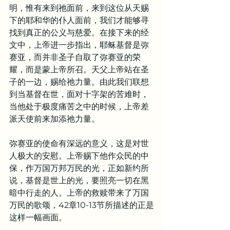
明，惟有来到祂面前，来到这位从天赐
下的耶和华的仆人面前，我们才能够寻
找到真正的公义与慈爱。在接下来的经
文中，上帝进一步指出，耶稣基督是弥
赛亚，而并非圣子自取了弥赛亚的荣
耀，而是蒙上帝所召。天父上帝站在圣
子的一边，赐给祂力量。由此我们联想
到当基督在世，面对十字架的苦难时，
当他处于极度痛苦之中的时候，上帝差
派天使前来加添祂力量。
弥赛亚的使命有深远的意义，这是对世
人极大的安慰。上帝赐下他作众民的中
保，作万国万邦万民的光，正如新约所
说，基督是世上的光，要照亮一切在黑
暗中行走的人。上帝的救赎带来了万国
万民的歌颂，42章10-13节所描述的正是
这样一幅画面。