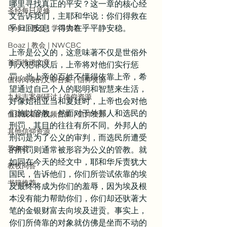
哪里寻找真正的平安？这一章的核心经
圣经每日灵修
文告诉我们，主耶和华说：你们得救在
Boaz | 教会 | 学习牧养
乎归回安息，得力在乎平静安稳。
Boaz | 教会 | NWCBC
上帝是公义的，这意味著不仅是世俗外
首页推送文章
邦人犯罪以后，上帝将对他们实行惩
罚；当上帝的百姓不懂得依靠上帝，希
值得阅读的文章合集 | 信仰资源
望通过自己个人的聪明和智慧来生活，
九标志案例研讨 | 信仰资源
好像始祖亚当和夏娃时，上帝也会对他
们施以管教。然而对于外邦人和选民的
值得观看的视频合集 | 信仰资源
刑罚，其目的往往有所不同。外邦人的
其他信仰资源
刑罚是为了公义的审判，而选民所遭受
异象谷
的刑罚则通常被形容为公义的管教。就
如同在今天的经文中，耶和华斥责犹大
教牧问答
国民，告诉他们，你们所尝试依靠的埃
书籍推荐
及最终将成为你们的羞辱，因为埃及根
本没有能力帮助你们，你们却还驮著大
笔的金银财富去向埃及进贡。事实上，
你们所倚靠的对象就仿佛是坐而不动的