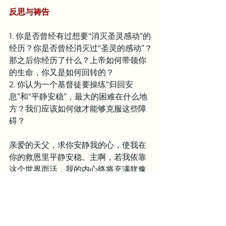
反思与祷告
1. 你是否曾经有过想要“消灭圣灵感动”的
经历？你是否曾经消灭过“圣灵的感动”？
那之后你经历了什么？上帝如何带领你
的生命，你又是如何回转的？
2. 你认为一个基督徒要操练“归回安
息”和“平静安稳”，最大的困难在什么地
方？我们应该如何做才能够克服这些障
碍？
亲爱的天父，求你安静我的心，使我在
你的救恩里平静安稳。主啊，若我依靠
这个世界而活，我的内心终将充满犹豫
与不安，惟独耶稣基督在十字架上已经
得胜的福音能够带给我平安与喜乐。这
是何等宝贵且美好的平安，是每一位受
造，有限，且堕落在罪中的罪人所需要