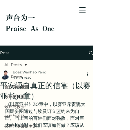
声合为一
Praise As One
Post
All Posts
Boaz Wenhao Yang
All Posts
4 min read
平安源自真正的信靠（以赛
会众诗歌推荐
亚书30章）
敬拜与神学
《以赛亚书》30章中，以赛亚斥责犹大
敬拜与教会
国民妄图通过与埃及订立盟约来为自
敬拜与圣经
己。当上帝的百姓们面对强敌，面对巨
大的挑战时，我们应该如何做？应该从
敬拜与基督徒生活