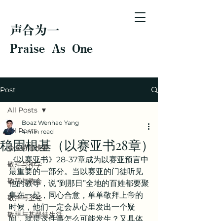
声合为一
Praise As One
Post
All Posts
Boaz Wenhao Yang
All Posts
4 min read
稳固根基（以赛亚书28章）
会众诗歌推荐
《以赛亚书》28-37章成为以赛亚预言中
敬拜与神学
最重要的一部分。当以赛亚的门徒听见
敬拜与教会
他的教导，说“到那日”全地的百姓都要聚
集在一起，同心合意，单单敬拜上帝的
敬拜与圣经
时候，他们一定会从心里发出一个疑
敬拜与基督徒生活
问，就是这件事怎么可能发生？又具体