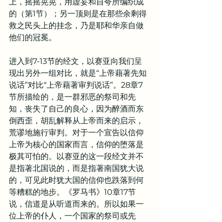
上，摇摇晃晃，用虚妄和自夸所编织成
的（第1节）；另一顶则是在那些余剩得
救之民头上的挂念，乃是耶和华亲自做
他们的冠冕。
进入到7-13节的经文，以赛亚向我们呈
现出另外一组对比，就是“上帝藉著先知
说话”对比“上帝藉著审判说话”。28章7
节所描绘的，是一群邪恶的祭司和先
知，丧失了自己的良心，因为醉酒而东
倒西歪，胡乱解释从上帝而来的启示，
荒谬地施行审判。对于一个宣告以信仰
上帝为核心的国家而言，信仰的堕落是
极其可怕的。以赛亚的这一段经文并不
是指著北国说的，而是指著南国犹大说
的，可见此时犹大国的信仰也跌落到何
等糟糕的地步。《罗马书》10章17节
说，信道是从听道而来的。所以如果一
位上帝的仆人，一个国家的祭司或先