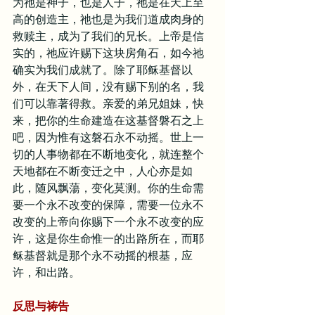
为祂是神子，也是人子，祂是在天上至
高的创造主，祂也是为我们道成肉身的
救赎主，成为了我们的兄长。上帝是信
实的，祂应许赐下这块房角石，如今祂
确实为我们成就了。除了耶稣基督以
外，在天下人间，没有赐下别的名，我
们可以靠著得救。亲爱的弟兄姐妹，快
来，把你的生命建造在这基督磐石之上
吧，因为惟有这磐石永不动摇。世上一
切的人事物都在不断地变化，就连整个
天地都在不断变迁之中，人心亦是如
此，随风飘蕩，变化莫测。你的生命需
要一个永不改变的保障，需要一位永不
改变的上帝向你赐下一个永不改变的应
许，这是你生命惟一的出路所在，而耶
稣基督就是那个永不动摇的根基，应
许，和出路。
反思与祷告