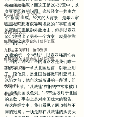
会如何发生呢？而这正是28-37章中，以
圣经每日灵修
赛亚要回答的问题。这段经文一共由六
Boaz | 教会 | 学习牧养
个“祸哉”组成。经文的大背景，是希西家
Boaz | 教会 | NWCBC
王正在幻想著依靠与埃及的军事联盟可
以帮助国家抵御外敌攻击，但是以赛亚
首页推送文章
坚定地提出了另外一个方案，就是信靠
值得阅读的文章合集 | 信仰资源
上帝的应许。
九标志案例研讨 | 信仰资源
28章的第一个“祸哉”，以赛亚强调惟有
值得观看的视频合集 | 信仰资源
上帝的话语和上帝的道路才是我们唯一
其他信仰资源
的依靠。这一章从北国起首，以赛亚用
了一段信息，是北国首都撒玛利亚尚未
异象谷
沦陷之前，他向这城所讲的一段话，即
教牧问答
28章1-6节。“以法莲”在旧约中常常被用
作指代北国以色列。1-6节这段对于北国
书籍推荐
的哀歎，事实上是对南国犹大的警告。
在这段经文中，我们看见了两顶截然不
同的冠冕，一顶是戴在以法莲的酒徒头