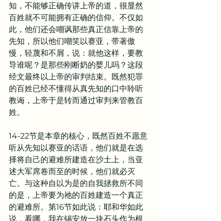
知，不能够正确传讲上帝的道，很显然
百姓就不可能拥有正确的信仰。不仅如
此，他们还会嘲讽那些真正信靠上帝的
先知，所以他们嘲笑以赛亚，带著傲
慢，轻蔑和不屑，说：就他这样，要教
导谁呢？是那些刚断奶的婴儿吗？这段
经文最终以上帝的审判结束。既然犯罪
的百姓已经不懂得从真先知的口中聆听
教诲，上帝于是转而通过审判来管教百
姓。
14-22节是本章的核心，既然百姓不愿意
听从先知以赛亚的话语，他们就是在选
择将自己的避难所建造在沙土上，当亚
述大军席卷而至的时候，他们就必灭
亡。与这种自以为是的自我拯救所不同
的是，上帝要为祂的百姓建造一个真正
的避难所。第16节如此说：耶和华如此
说，看哪，我在锡安放一块石头作为根