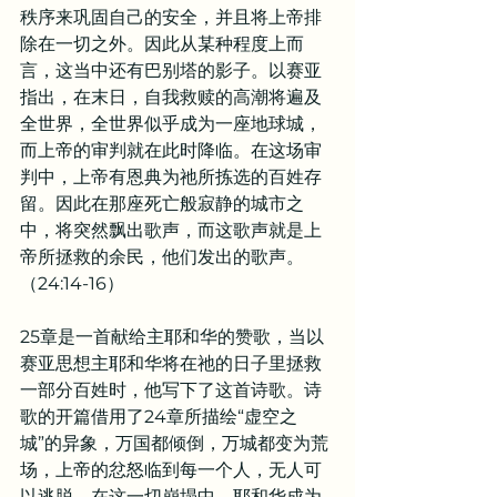
秩序来巩固自己的安全，并且将上帝排
除在一切之外。因此从某种程度上而
言，这当中还有巴别塔的影子。以赛亚
指出，在末日，自我救赎的高潮将遍及
全世界，全世界似乎成为一座地球城，
而上帝的审判就在此时降临。在这场审
判中，上帝有恩典为祂所拣选的百姓存
留。因此在那座死亡般寂静的城市之
中，将突然飘出歌声，而这歌声就是上
帝所拯救的余民，他们发出的歌声。
（24:14-16）
25章是一首献给主耶和华的赞歌，当以
赛亚思想主耶和华将在祂的日子里拯救
一部分百姓时，他写下了这首诗歌。诗
歌的开篇借用了24章所描绘“虚空之
城”的异象，万国都倾倒，万城都变为荒
场，上帝的忿怒临到每一个人，无人可
以逃脱。在这一切崩塌中，耶和华成为