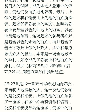
贫穷人的保障，成为困乏人急难中的依
靠，使他们反而胜过刚强者。最后，上
帝的筵席将在锡安山上为祂的百姓所摆
设。筵席代表弥赛亚的国度，意味著弥
赛亚要治理以色列并地上的万国。以赛
亚清楚地预言，这场筵席的参与者不只
是包含以色列余剩的百姓，而且包含了
普天下敬拜上帝的外邦人。主耶和华必
擦去众人的眼泪，本来是一场全地毁灭
的葬礼，如今成为了弥赛亚和他百姓的
婚礼，保罗（林前15:54）和约翰（启
7:17,21:4）都曾在新约中指出这点。
26-27章是另一首末日得救之民的诗歌，
来自犹大地得救的人。这一次他们歌颂
的是公义和平安。上帝为祂的百姓预备
了一座城，在城中不再有诡诈和谎言，
公义和平安统治著这座城，使城中的百