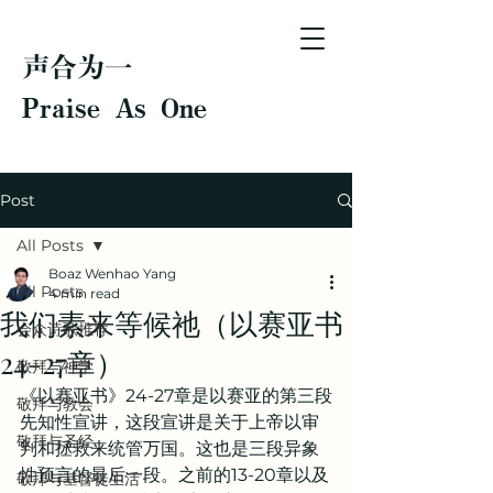
声合为一
Praise As One
Post
All Posts
Boaz Wenhao Yang
All Posts
4 min read
我们素来等候祂（以赛亚书
会众诗歌推荐
24-27章）
敬拜与神学
《以赛亚书》24-27章是以赛亚的第三段
敬拜与教会
先知性宣讲，这段宣讲是关于上帝以审
敬拜与圣经
判和拯救来统管万国。这也是三段异象
性预言的最后一段。之前的13-20章以及
敬拜与基督徒生活