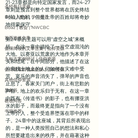
21-23章都是向特定国家发言，而24-27
圣经每日灵修
章则是预言到整个世界都将在历史终结
Boaz | 教会 | 学习牧养
时陷入危机，但是上帝的百姓却将奇妙
地得蒙保守。
Boaz | 教会 | NWCBC
首页推送文章
第24章的主题可以用“虚空之城”来概
括。在这一章中描绘了一片空虚混沌的
值得阅读的文章合集 | 信仰资源
大地。以赛亚以荒废的大地作为本章开
九标志案例研讨 | 信仰资源
头和结尾，在中间部分，他描述了在这
片衰残土地上的人们如何在灾难中受
值得观看的视频合集 | 信仰资源
苦。宴乐的声音消失了，弹琴的声音也
其他信仰资源
止息了。各家关门闭户，街上有悲歎的
异象谷
声音，地上的欢乐归于无有。在这一章
中既有《传道书》的影子，也有挪亚洪
教牧问答
水的影子，而最终更是指向了一个没有
书籍推荐
上帝介入，整个受造界堕落在罪中的样
子。24章中的这座城，其背后所表现出
的，是一种人类按照自己的想法和私心
所想要建造出来的秩序，并在藉著这种