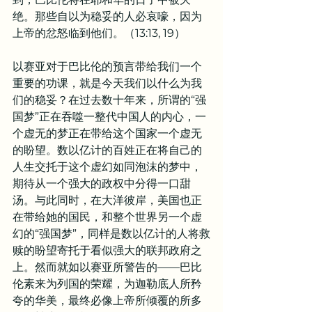
绝。那些自以为稳妥的人必哀嚎，因为
上帝的忿怒临到他们。（13:13, 19）
以赛亚对于巴比伦的预言带给我们一个
重要的功课，就是今天我们以什么为我
们的稳妥？在过去数十年来，所谓的“强
国梦”正在吞噬一整代中国人的内心，一
个虚无的梦正在带给这个国家一个虚无
的盼望。数以亿计的百姓正在将自己的
人生交托于这个虚幻如同泡沫的梦中，
期待从一个强大的政权中分得一口甜
汤。与此同时，在大洋彼岸，美国也正
在带给她的国民，和整个世界另一个虚
幻的“强国梦”，同样是数以亿计的人将救
赎的盼望寄托于看似强大的联邦政府之
上。然而就如以赛亚所警告的——巴比
伦素来为列国的荣耀，为迦勒底人所矜
夸的华美，最终必像上帝所倾覆的所多