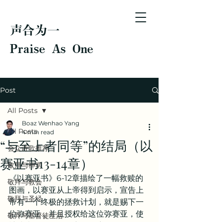
声合为一
Praise As One
Post
All Posts
Boaz Wenhao Yang
All Posts
4 min read
“与至上者同等”的结局（以
会众诗歌推荐
赛亚书13-14章）
敬拜与神学
《以赛亚书》6-12章描绘了一幅救赎的
敬拜与教会
图画，以赛亚从上帝得到启示，宣告上
敬拜与圣经
帝有一个终极的拯救计划，就是赐下一
位弥赛亚，并且授权给这位弥赛亚，使
敬拜与基督徒生活