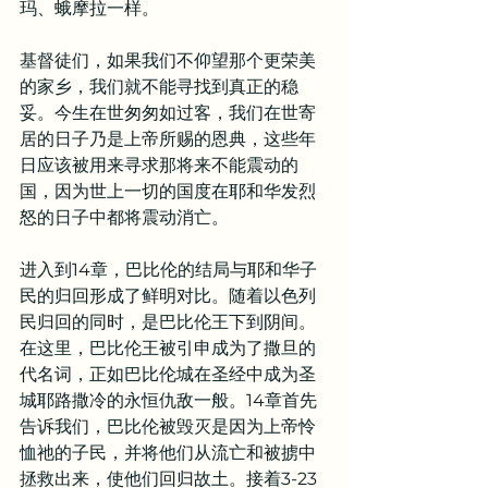
玛、蛾摩拉一样。
基督徒们，如果我们不仰望那个更荣美
的家乡，我们就不能寻找到真正的稳
妥。今生在世匆匆如过客，我们在世寄
居的日子乃是上帝所赐的恩典，这些年
日应该被用来寻求那将来不能震动的
国，因为世上一切的国度在耶和华发烈
怒的日子中都将震动消亡。
进入到14章，巴比伦的结局与耶和华子
民的归回形成了鲜明对比。随着以色列
民归回的同时，是巴比伦王下到阴间。
在这里，巴比伦王被引申成为了撒旦的
代名词，正如巴比伦城在圣经中成为圣
城耶路撒冷的永恒仇敌一般。14章首先
告诉我们，巴比伦被毁灭是因为上帝怜
恤祂的子民，并将他们从流亡和被掳中
拯救出来，使他们回归故土。接着3-23