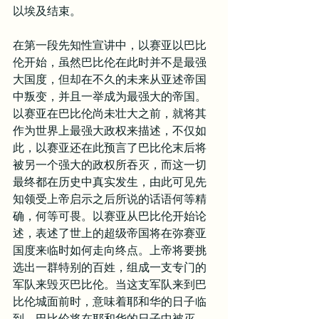
以埃及结束。
在第一段先知性宣讲中，以赛亚以巴比
伦开始，虽然巴比伦在此时并不是最强
大国度，但却在不久的未来从亚述帝国
中叛变，并且一举成为最强大的帝国。
以赛亚在巴比伦尚未壮大之前，就将其
作为世界上最强大政权来描述，不仅如
此，以赛亚还在此预言了巴比伦末后将
被另一个强大的政权所吞灭，而这一切
最终都在历史中真实发生，由此可见先
知领受上帝启示之后所说的话语何等精
确，何等可畏。以赛亚从巴比伦开始论
述，表述了世上的超级帝国将在弥赛亚
国度来临时如何走向终点。上帝将要挑
选出一群特别的百姓，组成一支专门的
军队来毁灭巴比伦。当这支军队来到巴
比伦城面前时，意味着耶和华的日子临
到，巴比伦将在耶和华的日子中被灭