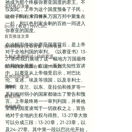
祂成为那个终极弥赛亚国度的君王。不
圣经每日灵修
仅如此，上帝为这个国度预备了子民，
Boaz | 教会 | 学习牧养
这些子民在末日将从万国万邦中聚集在
一起，和以色列家余剩的百姓一同进入
Boaz | 教会 | NWCBC
弥赛亚的国度。
首页推送文章
在这幅宏伟的弥赛亚国度背后，是上帝
值得阅读的文章合集 | 信仰资源
对于全地列国的审判。《以赛亚书》13-
九标志案例研讨 | 信仰资源
27章向我们展现了这一幅地方万国最终
结局的全景图。在这一系列先知性宣讲
值得观看的视频合集 | 信仰资源
中，以赛亚从上帝领受启示，对巴比
其他信仰资源
伦、亚述、埃及等强国，以及非利士、
异象谷
摩押、亚兰、以东、亚拉伯和推罗等一
系列相对弱小的国家都做出了警告和预
教牧问答
言。上帝最终将一一审判列国，并将祂
书籍推荐
荣耀的国度凌驾于一切政权之上，宣告
祂对于全地的主权与得胜。13-27章大致
可以分成三段：13-20章，21-23章，以
及24-27章。其中第一段以巴比伦开始，