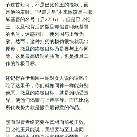
节这首短诗，不是巴比伦王的挽歌，而
是他的羞耻。“早晨之星”本来应该是主耶
稣基督的名号（启22:16），但是巴比伦
王，以及他背后的撒旦却假冒耶稣基督
的名号，迷惑列国，使列国与上帝为
敌。然而，这种拙劣的模仿很快就现出
原形，撒旦的终极目标乃是要与上帝同
等。这是最高级别的骄傲，也是撒旦工
作的终极目标。
还记得在伊甸园中蛇对女人说的话吗？
吃了这果子，你们就如同神一样能分别
善恶。撒旦的终极目标，就是煽动受造
界，使他们渴望与上帝平等。而巴比伦
所代表势力就是撒旦最得意的作品。
然而假冒者终究要在真相面前被击败。
巴比伦王只能说，我想要与至上者同
等，但他不可能真正实现这个梦想。如