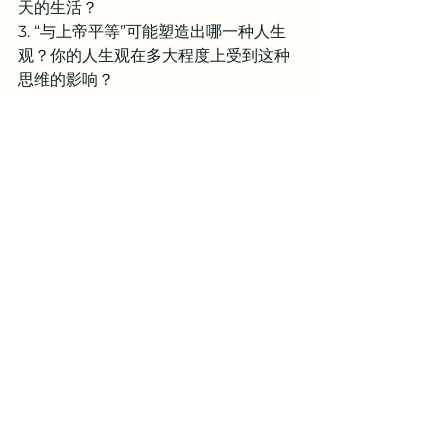
天的生活？
3. “与上帝平等”可能塑造出哪一种人生
观？你的人生观在多大程度上受到这种
思维的影响？
亲爱的天父，你是万军之耶和华，当你
的日子邻近时，人手都必软弱，人心都
必消化。你是公义的神，没有人能在你
忿恨的烈怒中存活，你必因邪恶刑罚世
界，因罪孽刑罚恶人，使骄傲人的狂妄
止息，制伏强暴人的骄傲。你是慈爱的
神，你赐下你的爱子代替我们的罪死在
十字架上，你没有按我们的罪过待我
们，也没有照我们的罪孽报应我们，我
们乃是蒙你的恩典，因着耶稣基督的救
赎，就白白地称义。主啊，我们要感谢
你！愿你的名被高举，愿你的救恩被颂
扬。哈利路亚！救恩、荣耀、权能都属
乎你！如此祷告是奉我主耶稣基督的名