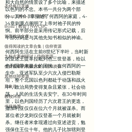
和大自然的情景设了多个比喻，来描述
圣经每日灵修
以色列的不忠。本书一共分为两个部
Boaz | 教会 | 学习牧养
分，其中1-3章描述了何西阿的家庭，4-
14章则重点阐明了上帝对祂子民的怜
Boaz | 教会 | NWCBC
悯。前半部分是采用传记形式记载，后
首页推送文章
半部分则是与其他先知书相似的神谕。
值得阅读的文章合集 | 信仰资源
何西阿生活在主前8世纪下半叶，当时新
九标志案例研讨 | 信仰资源
的亚述王提革拉毗列色三世登基，给以
色列国带来极大的困扰。在何西阿的一
值得观看的视频合集 | 信仰资源
生中，亚述军队至少六次入侵巴勒斯
其他信仰资源
坦，整个北国以色列都处于动荡和战火
异象谷
中，政治局势变得复杂且紧张，社会动
荡，人民的生活失去安宁。在30年时间
教牧问答
里，以色列国经历了六次君王的更迭，
书籍推荐
撒加利亚仅仅在位六个月就被谋杀。而
篡位者沙龙则仅仅登基一个月就被刺
杀。继任者米拿现通过向亚述进贡，勉
强保住王位十年。他的儿子比加辖则登