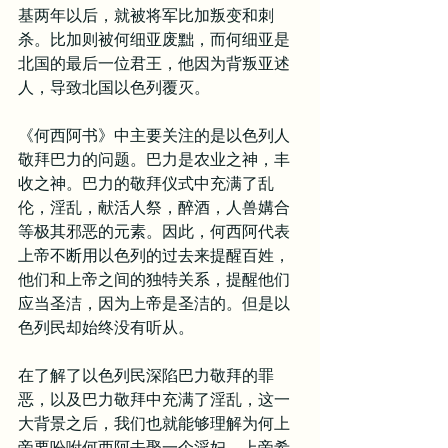
基两年以后，就被将军比加叛变和刺
杀。比加则被何细亚废黜，而何细亚是
北国的最后一位君王，他因为背叛亚述
人，导致北国以色列覆灭。
《何西阿书》中主要关注的是以色列人
敬拜巴力的问题。巴力是农业之神，丰
收之神。巴力的敬拜仪式中充满了乱
伦，淫乱，献活人祭，醉酒，人兽媾合
等极其邪恶的元素。因此，何西阿代表
上帝不断用以色列的过去来提醒百姓，
他们和上帝之间的独特关系，提醒他们
应当圣洁，因为上帝是圣洁的。但是以
色列民却始终没有听从。
在了解了以色列民深陷巴力敬拜的罪
恶，以及巴力敬拜中充满了淫乱，这一
大背景之后，我们也就能够理解为何上
帝要吩咐何西阿去娶一个淫妇。上帝希