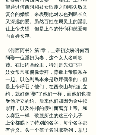
望通过何西阿和妓女歌蔑之间那失败又
复合的婚姻，来表明他对以色列民长久
又深远的爱。虽然百姓在属灵上的淫乱
让上帝失望，但是上帝的怜悯和慈爱却
向百姓长存。
《何西阿书》第1章，上帝初次吩咐何西
阿娶一位淫妇为妻，这个女人名叫歌
蔑。在旧约圣经里，特别是先知书中，
妓女常常和偶像崇拜，背叛上帝联系在
一起。以色列民本来是敬拜偶像的，但
是上帝呼召了他们，在西奈山与他们立
约，就好像“娶”了他们一样，而他们也接
受他所立的约。后来他们却因为金牛犊
崇拜，以及外邦的假神而离弃上帝。和
以赛亚一样，歌蔑所生的这三个儿子，
上帝都赐下了特别的名字，每个名字都
有含义。头一个孩子名叫耶斯列，意思