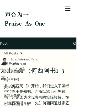
声合为一
Praise As One
Post
All Posts
Boaz Wenhao Yang
All Posts
4 min read
无比的爱（何西阿书1-3
会众诗歌推荐
章）
敬拜与神学
从《何西阿书》开始，我们进入了圣经
敬拜与教会
中12卷小先知书。之所以称为小先知
敬拜与圣经
书，只是因为这12卷书的篇幅较短。在
《何西阿书》中，先知何西阿通过家庭
敬拜与基督徒生活