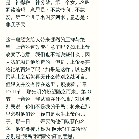
是：神撒种，神分散。第二个女儿名叫
罗路哈玛，意思是：不蒙怜悯，不蒙
爱。第三个儿子名叫罗阿米，意思是：
非我子民。
这一段经文给人带来强烈的压抑与绝
望。上帝难道改变心意了吗？如果上帝
改变了心意，我们也不能说些什么，因
为我们就是他所造的。但是，上帝要弃
绝祂的百姓了吗？如果是这样，以色列
民从此之后就再无什么特别之处可言。
但经文并没有停在这里，紧接着，1章
10-11节，那光明的盼望随之而来。第10
节，上帝说，我从前在什么地方对以色
列民说：你们不是我的子民；将来在那
里必对他们说：你们是永生上帝的儿
子。那一日，上帝要为他们取新的名
字，他们要彼此称为“阿米”和“路哈玛”，
分别是“我民”和“蒙怜悯”的意思。