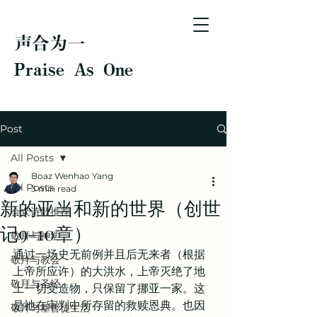
声合为一
Praise As One
Post
All Posts
Boaz Wenhao Yang
All Posts
3 min read
新的亚当和新的世界（创世
会众诗歌推荐
记9-10章）
敬拜与神学
通过一场史无前例并且后无来者（根据
敬拜与教会
上帝所应许）的大洪水，上帝灭绝了地
敬拜与圣经
上一切受造物，只保留了挪亚一家。这
是祂在审判中所存留的救赎恩典。也因
敬拜与基督徒生活