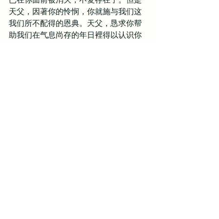
天父，因著你的怜悯，你就施与我们这
我们所不配得的恩典。天父，恳求你帮
助我们在气息尚存的年日裡得以认识你
的心意，晓得你的作为，知道我们为什
麽而活，而知道我们活著不过是尘土。
求你帮助我们，使我们每一天都敬畏
你，并顺服遵行你的命令，在地上荣耀
你的名。奉主耶稣基督的名祷告，阿
门。
创世记
圣经每日灵修