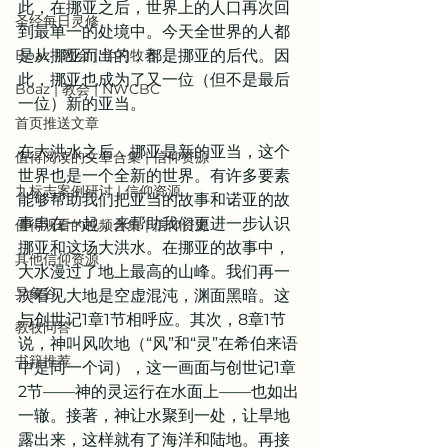
此，在挪亚之后，世界上的人口再次回
圣经每日灵修
到最单一的处境中。今天全世界的人都
Boaz | 教会 | 学习牧养
是从挪亚而出的，都是挪亚的后代。因
此，挪亚也成为了又一位（但不是最后
Boaz | 教会 | NWCBC
一位）新的亚当。
首页推送文章
在大洪水之后，挪亚是新的亚当，这个
值得阅读的文章合集 | 信仰资源
世界也是一个全新的世界。有许多要素
九标志案例研讨 | 信仰资源
能够帮助我们把亚当的故事和诺亚的故
事串在一起，来帮助我们更进一步认识
值得观看的视频合集 | 信仰资源
挪亚和这场大洪水。在挪亚的故事中，
其他信仰资源
大水漫过了地上最高的山峰。我们再一
异象谷
次看见大地是空虚混沌，渊面黑暗。这
与创世记1章1节相呼应。其次，8章1节
教牧问答
说，神叫风吹地（“风”和“灵”在希伯来语
书籍推荐
中是同一个词），这一画面与创世记1章
2节——神的灵运行在水面上——也如出
一辙。接著，神让水聚到一处，让旱地
露出来，这样就有了海洋和陆地。再接