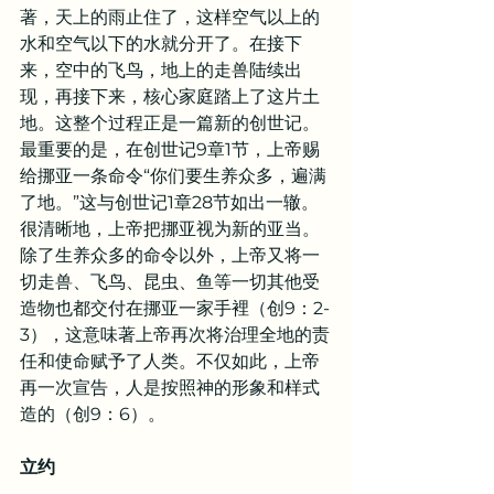
著，天上的雨止住了，这样空气以上的
水和空气以下的水就分开了。在接下
来，空中的飞鸟，地上的走兽陆续出
现，再接下来，核心家庭踏上了这片土
地。这整个过程正是一篇新的创世记。
最重要的是，在创世记9章1节，上帝赐
给挪亚一条命令“你们要生养众多，遍满
了地。”这与创世记1章28节如出一辙。
很清晰地，上帝把挪亚视为新的亚当。
除了生养众多的命令以外，上帝又将一
切走兽、飞鸟、昆虫、鱼等一切其他受
造物也都交付在挪亚一家手裡（创9：2-
3），这意味著上帝再次将治理全地的责
任和使命赋予了人类。不仅如此，上帝
再一次宣告，人是按照神的形象和样式
造的（创9：6）。
立约