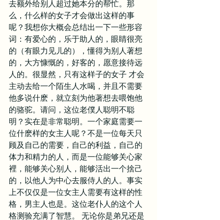
去额外给别人超过她本分的帮忙。那
么，什么样的女子才会做出这样的事
呢？我想你大概会总结出一下一些形容
词：有爱心的，乐于助人的，眼睛很亮
的（有眼力见儿的），懂得为别人著想
的，大方慷慨的，好客的，愿意接待远
人的。很显然，只有这样子的女子 才会
主动去给一个陌生人水喝，并且不需要
他多说什麽，就立刻为他著想去喂饱他
的骆驼。请问，这位老僕人聪明不聪
明？实在是非常聪明。一个家庭需要一
位什麽样的女主人呢？不是一位每天只
顾及自己的需要，自己的利益，自己的
体力和精力的人，而是一位能够关心家
裡，能够关心别人，能够活出一个捨己
的，以他人为中心去服侍人的人。事实
上不仅仅是一位女主人需要有这样的性
格，男主人也是。这位老仆人的这个人
格测验充满了智慧。 无论你是弟兄还是