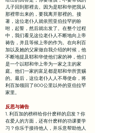
儿子回到那裡去。因为是耶和华把我从
那裡带出来的，要我离开那裡的。接
著，这位老仆人就依照亚伯拉罕的吩
咐，起誓，然后就出发了。在整个过程
中，我们看见这位老仆人不断地向上帝
祷告，并且等候上帝的作为。在向利百
加以及她的父家做自我介绍的时候，他
不断地提及耶和华使他们家的神，他们
是一个以耶和华上帝为一家之主的家
庭。他们一家的富足都是耶和华所赏赐
的。最后，这位老仆人人不辱使命，将
利百加领回了800公里以外的亚伯拉罕
家里。
反思与祷告
1. 利百加的榜样给你什麽样的启发？你
在爱人的方面，还有什麽样的功课要学
习？你乐于接待他人，并乐意帮助他人