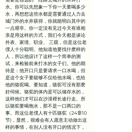
水。你可以先想象一下你一天要喝多少
水，再想想这些水都是需要通过人力去
城门外的水井获得，你就能明白其中的
一点艰辛。你一定没有见过今天有谁相
亲是用这样的方式，我们今天都是谈论
外表、家境、职业、 三观，但是这位老
僕人十分聪明。他知道他要找什麽样的
人，所以他设计了这样一个简单的测
试，来检验前来打水的女子们。他的期
待是：他开口只是要请求一口水喝，但
是这个女子要能够不仅给他水喝，也给
他的骆驼喝。要知道，骆驼可没有那麽
好伺候。骆驼的体内是可以储存水的，
这样他们才可以在沙漠裡长途行走。所
以骆驼要喝饱水，那不是一口两口的
事。而这位老僕人有十匹骆驼（24章10
节)，显然，很难会有人愿意主动做出这
样的事情，在别人没有开口的情况下，