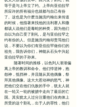
等于是与上帝立了约。上帝向亚伯拉罕
所应许的所有福分也就都与自己有份
了。这也是为什麽当施洗约翰出来传道
的时候，他指著来找他的法利赛人和撒
都该人说他们是毒蛇的种类，因为他们
自以为自己受了割礼，是与亚伯拉罕之
约有份的人。但是施洗约翰却责骂他们
说，不要以为你们有亚伯拉罕做你们的
祖先，我告诉你们，神能从石头中兴起
亚伯拉罕的子孙来。
	随著时间的推移，以色列人渐渐偏
离上帝的教训和命令。他们悖逆神，抱
怨神，抵挡神，并且随从其他偶像，祭
拜其他偶像。这大大惹动神的怒气，神
把他们交在他们仇敌的手中，犹太人就
在一轮又一轮的被掳中走向了最后的亡
国。其实犹太人过分注重他们在肉体上
所受的这个割礼，出于人的罪性，他们