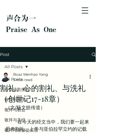
声合为一
Praise As One
Post
All Posts
Boaz Wenhao Yang
All Posts
5 min read
割礼、心的割礼、与洗礼
会众诗歌推荐
（创世记17-18章）
敬拜与神学
（文/杨文皓传道）
敬拜与教会
敬拜与圣经
	在今天的经文当中，我们要一起来
思考割礼。上帝与亚伯拉罕立约的记载
敬拜与基督徒生活