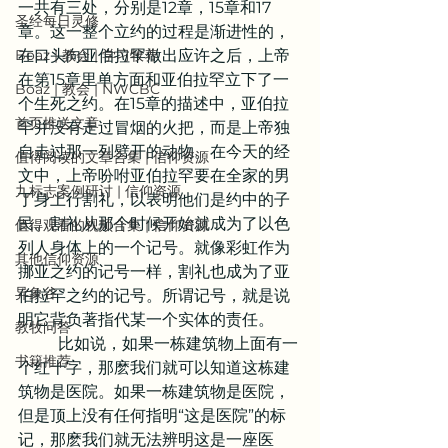
一共有三处，分别是12章，15章和17
圣经每日灵修
章。这一整个立约的过程是渐进性的，
Boaz | 教会 | 学习牧养
在口头向亚伯拉罕做出应许之后，上帝
在第15章里单方面和亚伯拉罕立下了一
Boaz | 教会 | NWCBC
个生死之约。在15章的描述中，亚伯拉
首页推送文章
罕并没有走过冒烟的火把，而是上帝独
自走过那一列劈开的动物。在今天的经
值得阅读的文章合集 | 信仰资源
文中，上帝吩咐亚伯拉罕要在全家的男
九标志案例研讨 | 信仰资源
丁身上行割礼，以表明他们是约中的子
民。割礼从那个时候开始就成为了以色
值得观看的视频合集 | 信仰资源
列人身体上的一个记号。就像彩虹作为
其他信仰资源
挪亚之约的记号一样，割礼也成为了亚
异象谷
伯拉罕之约的记号。所谓记号，就是说
明它背负著指代某一个实体的责任。
教牧问答
	比如说，如果一栋建筑物上面有一
书籍推荐
个红十字，那麽我们就可以知道这栋建
筑物是医院。如果一栋建筑物是医院，
但是顶上没有任何指明“这是医院”的标
记，那麽我们就无法辨明这是一座医