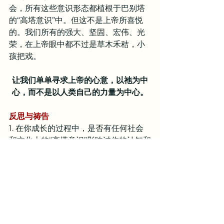
会，所有这些意识形态都植根于巴别塔
的“高塔意识”中。但这不是上帝所喜悦
的。我们所有的强大、坚固、宏伟、光
荣，在上帝眼中都不过是草木禾秸，小
孩把戏。
让我们单单寻求上帝的心意，以祂为中
心，而不是以人类自己的力量为中心。
反思与祷告
1. 在你成长的过程中，是否有任何社会
和文化上的“高塔意识”影响过你的认知和
思考？
2. 在你自己的生活中，你是否在生活的
方方面面上曾经试图依靠自己的能力，
或是依靠与其他人的联合来达成某些成
就，而没有依靠上帝也没有将荣耀归给
祂？