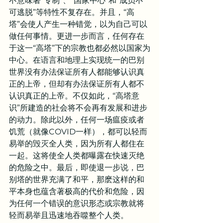
不意味著“专制”、“国家中心”和“成员不
可逃脱”等特性不复存在。并且，“高
塔”会使人产生一种错觉，以为自己可以
做任何事情。更进一步而言，任何存在
于这一“高塔”下的宗教也都必然以国家为
中心。在语言和地理上实现统一的巴别
世界没有办法保证所有人都能够认识真
正的上帝，但却有办法保证所有人都不
认识真正的上帝。不仅如此，“高塔意
识”所建造的社会将不会再有发展和进步
的动力。除此以外，任何一场瘟疫或者
饥荒（就像COVID一样），都可以轻而
易举的毁灭全人类，因为所有人都住在
一起。这将使全人类都曝露在快速灭绝
的危险之中。最后，即使退一步说，巴
别塔的世界充满了和平，那麽这样的和
平本身也蕴含著极高的代价和危险，因
为任何一个错误的意识形态或宗教就将
轻而易举且迅速地吞噬整个人类。