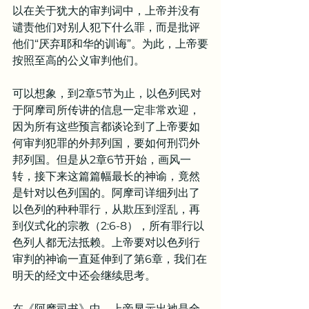
以在关于犹大的审判词中，上帝并没有
谴责他们对别人犯下什么罪，而是批评
他们“厌弃耶和华的训诲”。为此，上帝要
按照至高的公义审判他们。
可以想象，到2章5节为止，以色列民对
于阿摩司所传讲的信息一定非常欢迎，
因为所有这些预言都谈论到了上帝要如
何审判犯罪的外邦列国，要如何刑罚外
邦列国。但是从2章6节开始，画风一
转，接下来这篇篇幅最长的神谕，竟然
是针对以色列国的。阿摩司详细列出了
以色列的种种罪行，从欺压到淫乱，再
到仪式化的宗教（2:6-8），所有罪行以
色列人都无法抵赖。上帝要对以色列行
审判的神谕一直延伸到了第6章，我们在
明天的经文中还会继续思考。
在《阿摩司书》中，上帝显示出祂是全