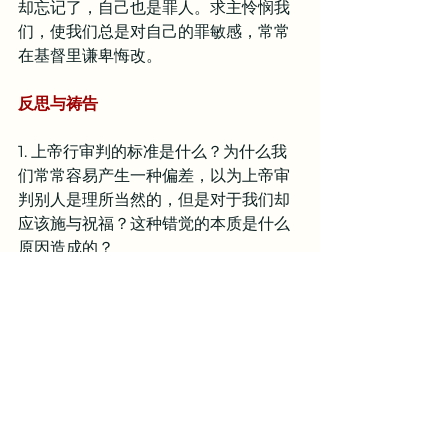
却忘记了，自己也是罪人。求主怜悯我
们，使我们总是对自己的罪敏感，常常
在基督里谦卑悔改。
反思与祷告
1. 上帝行审判的标准是什么？为什么我
们常常容易产生一种偏差，以为上帝审
判别人是理所当然的，但是对于我们却
应该施与祝福？这种错觉的本质是什么
原因造成的？
2. 诚实的说，我们能够从心里坦然且乐
意接受上帝的管教吗？我们应该对上帝
的管教持一种什么样的认识，才是合神
心意的？
亲爱的天父，感谢你借着你的仆人向以
色列民所发的信息。这些信息同样给今
天的我们带来警告和提醒。主啊，求你