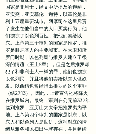
国家是非利士，经文中所提及的迦萨，
亚实突，亚实基伦，迦特，以革伦是非
利士五座重要城市。阿摩司在这里斥责
了发生在他们当中的人口买卖行为，他
们掳掠了以色列百姓，把他们卖给以
东。上帝第三个审判的国家是推罗，推
罗是腓尼基人的主要城市。在大卫和所
罗门时期，以色列民与推罗人建立了很
深的情谊（王上5章），但是之后推罗却
犯了和非利士人一样的罪，他们也掳掠
以色列民，并且将他们卖给以东人做奴
隶。以西结也曾经指出推罗的这个重罪
（结27:13）。因此，上帝宣告祂将降火
在推罗城内。最终，审判在公元前332年
临到推罗，亚历山大大帝把推罗夷为平
地。上帝第四个审判的国家是以东，以
东人和以色列人是世仇，这种对立的情
绪从雅各和以扫出生就存在，并且延续