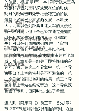
的信息。根据1章1节，本书写于犹大王乌
圣经每日灵修
西雅和以色列王耶罗波安在位的时候，
Boaz | 教会 | 学习牧养
此时的北国暂时处于社会稳定的阶段，
但是亚述国已经在逐渐发展，不断强
Boaz | 教会 | NWCBC
大，北国以色列距离亚述大军的入侵还
首页推送文章
有一段时间，但上帝已经在通过先知向
以色列国宣告审判的信息。《阿摩司
值得阅读的文章合集 | 信仰资源
书》对以色列周围的列国进行了审判，
九标志案例研讨 | 信仰资源
但一系列审判神谕的终点是以色列。
《阿摩司书》的前6章主要由审判神谕组
值得观看的视频合集 | 信仰资源
成，后三章则是一组关于即将降临的审
其他信仰资源
判的异象。在这三个异象中，第一个异
异象谷
象指出了上帝的审判是不可避免的；第
二个异象论到以色列的结局；第三个异
教牧问答
象则是上帝站在祭坛旁边，这个异象既
书籍推荐
包含了审判，但同时也指出了希望。
进入到《阿摩司书》前三章，首先1章2
节-2章5节是对以色列邻国的审判。在当