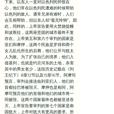
下来。以东人一直对以色列民怀恨在
心，他们常在以色列民遭难的时候帮助
以色列的敌人。通常兄弟有难时，人们
会互相帮助，但以东人却“毫无怜悯”。因
此，同样的，上帝宣告要用火焚烧提幔
和波斯拉，这两座坚固的城市最终不复
存在。上帝第五和第六个审判的国家是
亚扪和摩押，这两个民族是罗得和两个
女儿乱伦所生的后裔，他们公开与犹太
人为敌。为了扩张自己的境界，他们入
侵基列，也就是约旦河东的土地，杀害
其中的男女老少，这段历史记载在《列
王纪下》8章12节以及15章16节。阿摩司
预言，审判会接连临到亚扪人，他们的
首都拉巴将被毁灭。摩押也是相同，阿
摩司预言他们的首领和他们的城市将一
同被毁。这两个国家最终也都被亚述吞
灭。上帝宣告要审判的第七个国家是南
国犹大，上帝对犹大有更高的要求。所