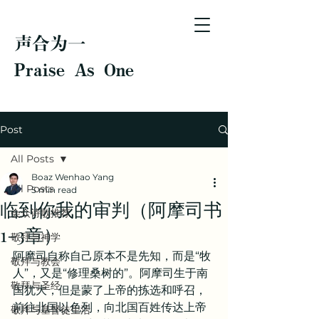
声合为一
Praise As One
Post
All Posts
Boaz Wenhao Yang
All Posts
5 min read
临到你我的审判（阿摩司书
会众诗歌推荐
1-3章）
敬拜与神学
阿摩司自称自己原本不是先知，而是“牧
敬拜与教会
人”，又是“修理桑树的”。阿摩司生于南
敬拜与圣经
国犹大，但是蒙了上帝的拣选和呼召，
前往北国以色列，向北国百姓传达上帝
敬拜与基督徒生活