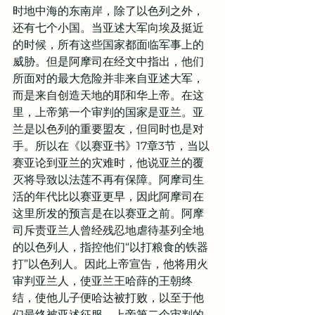
时地中海的东南岸，除了以色列之外，
还有七个小国。当亚述大军向埃及挺近
的时候，所有这些国家都面临军事上的
威胁。但是阿摩司在经文中指出，他们
所面对的最大危险并非来自亚述大军，
而是来自创造天地的耶和华上帝。在这
里，上帝第一个审判的国家是亚兰。亚
兰是以色列的重要盟友，但同时也是对
手。所以在《以赛亚书》17章3节，当以
赛亚论到亚兰的灾难时，他说亚兰的覆
灭将导致以法莲不再有保障。阿摩司生
活的年代比以赛亚更早，因此阿摩司在
这里所发的预言是在以赛亚之前。阿摩
司斥责亚兰人曾经残忍地虐待基列全地
的以色列人，指控他们“以打粮食的铁器
打”以色列人。因此上帝宣告，他将用火
审判亚兰人，使亚兰王哈薛的王朝终
结，使他儿子便哈达被打败，以至于他
们最终被亚述征服。上帝第二个审判的