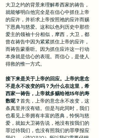
大卫之约的背景来理解希西家的祷告，
就能够明白他完全是在信心中抓住上帝
的应许，并祈求上帝按照祂的应许而赐
下恩典与慈爱。这和以色列历史中那些
爱主的领袖十分相似，摩西，大卫，都
曾在祷告中因为紧紧抓住上帝的应许，
而祷告蒙垂听。因为抓住应许这一行动
本身就是信心的表现。而信心，是使人
得救的惟一方式。
接下来是关于上帝的回应。上帝的意念
不是永不改变的吗？为什么在这里，希
西家一祷告，上帝就多赐给祂15年的寿
数呢？
首先，上帝的意念永不改变，这
条真里并没有错。但是与此同时，我们
也看见上帝拥有丰富的恩典，怜悯与慈
爱，就如大卫祷告说，祂没有按我们的
罪过待我们，也没有照我们的罪孽报应
我们。（诗103:10）所以我们需要仔细