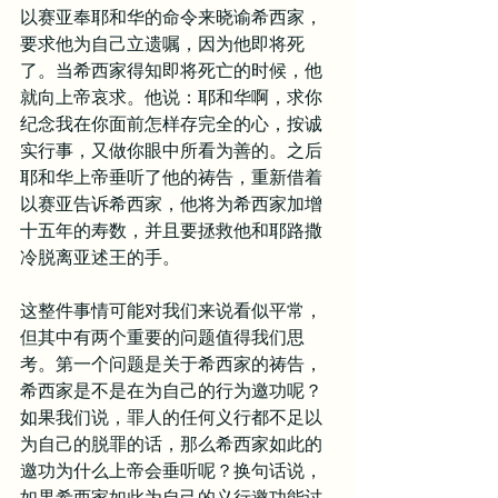
以赛亚奉耶和华的命令来晓谕希西家，
要求他为自己立遗嘱，因为他即将死
了。当希西家得知即将死亡的时候，他
就向上帝哀求。他说：耶和华啊，求你
纪念我在你面前怎样存完全的心，按诚
实行事，又做你眼中所看为善的。之后
耶和华上帝垂听了他的祷告，重新借着
以赛亚告诉希西家，他将为希西家加增
十五年的寿数，并且要拯救他和耶路撒
冷脱离亚述王的手。
这整件事情可能对我们来说看似平常，
但其中有两个重要的问题值得我们思
考。第一个问题是关于希西家的祷告，
希西家是不是在为自己的行为邀功呢？
如果我们说，罪人的任何义行都不足以
为自己的脱罪的话，那么希西家如此的
邀功为什么上帝会垂听呢？换句话说，
如果希西家如此为自己的义行邀功能讨