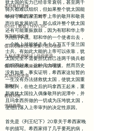
犹太国的实力已经非常衰弱，甚至两千
圣经每日灵修
骑兵都难以组织，但如果整个犹太国能
Boaz | 教会 | 学习牧养
够持守希西家王对于上帝的敬拜和敬畏
而往前发展的话，那么或许整个犹太国
Boaz | 教会 | NWCBC
还有可能重振旗鼓，因为有耶和华上帝
首页推送文章
为他们争战。耶和华的一个使者出去，
一个晚上就能够击杀十八万五千亚兰国
值得阅读的文章合集 | 信仰资源
士兵。有如此大能的上帝可以依靠，犹
九标志案例研讨 | 信仰资源
太国完全不需要担忧自己连两千骑兵都
组织不起来，这种兵力现状。然而历史
值得观看的视频合集 | 信仰资源
没有如果，事实证明，希西家这短暂的
其他信仰资源
一生没有办法拯救犹太国，使犹太国重
异象谷
新复兴，在他之后的玛拿西王起来，重
新将犹太国拉入偶像敬拜的泥潭中，并
教牧问答
且玛拿西所做的一切成为压垮犹太国，
书籍推荐
使他们落入上帝审判的决定性原因。
首先是《列王纪下》20章关于希西家晚
年的描写。希西家得了几乎要死的病，