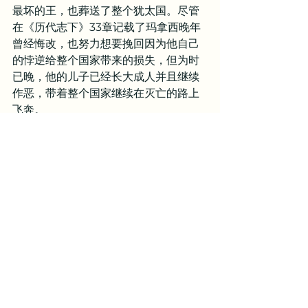
最坏的王，也葬送了整个犹太国。尽管
在《历代志下》33章记载了玛拿西晚年
曾经悔改，也努力想要挽回因为他自己
的悖逆给整个国家带来的损失，但为时
已晚，他的儿子已经长大成人并且继续
作恶，带着整个国家继续在灭亡的路上
飞奔。
反思与祷告
1. 你如何在苦难中向上帝祷告？如何祷
告才是真正抓住上帝的应许，而不是标
榜自己的行为？2. 对于那些不敬畏上帝
的人而言，多活十五年和少活十五年有
什么区别？死亡对你来说可怕吗？如果
希西家的故事发生在你身上，上帝在祂
的慈爱中延长了你的寿命，你准备如何
回应这样的恩典？如何活这多出来的寿
数？