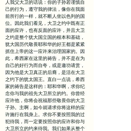
人我父大卫的话说：你的子孙若谨慎自
己的行为，遵守我的律法，像你在我面
前所行的一样，就不断人坐以色列的国
位。因此我们看见，大卫之约中既有正
面的应许，也有反面的应许，并且大卫
之约是整个犹大国立国的根本和基础，
犹大国历代敬畏耶和华的好王都是紧紧
抓住上帝的这一应许来治理国家的。因
此，希西家在这里的祷告，并不是在为
自己的好行为而自夸，或是邀功请赏，
因为他是大卫真正的后裔，是活在大卫
之约下的犹太国王。直白一点说，希西
家的祷告是这样的：耶和华啊，求你纪
念你与我的祖先大卫所立的约。你曾经
应许他，你将会祝福那些敬畏你的大卫
子孙。主啊，如今就请求你将这样的应
许施行在我身上。求你不要按照我的过
犯待我，而一定要按照你的应许和你与
大卫所立的约来待我。我们如果从整个