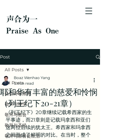
声合为一
Praise As One
Post
All Posts
Boaz Wenhao Yang
All Posts
5 min read
耶和华有丰富的慈爱和怜悯
会众诗歌推荐
（列王纪下20-21章）
敬拜与神学
《列王纪下》20章继续记载希西家的生
敬拜与教会
平事迹，而21章则是记载玛拿西和亚们
敬拜与圣经
这两位后续的犹太王。希西家和玛拿西
之间形成了鲜明的对比。在当时，整个
敬拜与基督徒生活