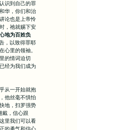
认识到自己的罪
和华，你们和治
讲论也是上帝怜
时，祂就赐下安
心地为百姓负
祷告，以致得罪耶
在心里的领袖。
里的情词迫切
已经为我们成为
乎从一开始就抱
，他丝毫不惧怕
快地，扫罗强势
拥戴，信心跟
这里我们可以看
正的勇气和信心