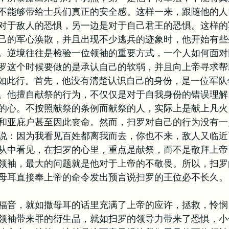
不能够带给士兵们真正的安全感。这样一来，跟随他的人
对于敌人的恐惧，另一边是对于自己君王的恐惧。这样的
己的军心涣散，并且出现不少逃兵的迹象时，他开始有些
。逆境往往是检验一位领袖的重要方式，一个人如何面对
罗这个时候要做的是承认自己的软弱，并且向上帝寻求帮
有如此行。首先，他没有清楚认识自己的身份，是一位军
。他擅自献祭的行为，不仅仅是对于自我身份的错误理解
的心。不按照献祭的条例而献祭的人，实际上是献上凡火
和亚庇户甚至因此丧命。然而，扫罗对自己的行为没有一
说：因为我看见百姓都离我而去，你也不来，敌人又临近
从中看见，在扫罗的心里，重点是献祭，而不是敬拜上帝
领袖，最大的问题就是他对于上帝的不敬畏。所以，扫罗
母耳直接奉上帝的命令发出预言说扫罗的王位必不长久。
福音，就如撒母耳的话里充满了上帝的应许，拯救，怜悯
领袖带来罪的衍生品，就如扫罗的领导力带来了恐惧，小