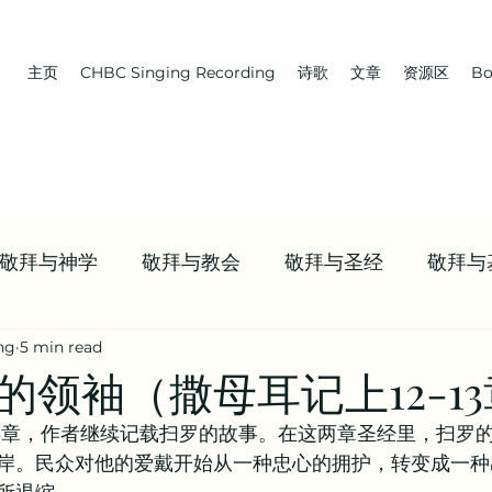
主页
CHBC Singing Recording
诗歌
文章
资源区
Bo
敬拜与神学
敬拜与教会
敬拜与圣经
敬拜与
ng
5 min read
 教会 | 学习牧养
Boaz | 教会 | NWCBC
首页推送
的领袖（撒母耳记上12-1
-13章，作者继续记载扫罗的故事。在这两章圣经里，扫罗
资源
九标志案例研讨 | 信仰资源
值得观看的视频合
岸。民众对他的爱戴开始从一种忠心的拥护，转变成一种