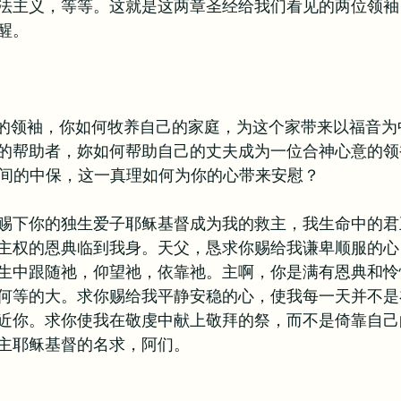
法主义，等等。这就是这两章圣经给我们看见的两位领袖
醒。
庭中的领袖，你如何牧养自己的家庭，为这个家带来以福音
的帮助者，妳如何帮助自己的丈夫成为一位合神心意的领
帝之间的中保，这一真理如何为你的心带来安慰？
赐下你的独生爱子耶稣基督成为我的救主，我生命中的君
主权的恩典临到我身。天父，恳求你赐给我谦卑顺服的心
生中跟随祂，仰望祂，依靠祂。主啊，你是满有恩典和怜
何等的大。求你赐给我平静安稳的心，使我每一天并不是
近你。求你使我在敬虔中献上敬拜的祭，而不是倚靠自己
主耶稣基督的名求，阿们。