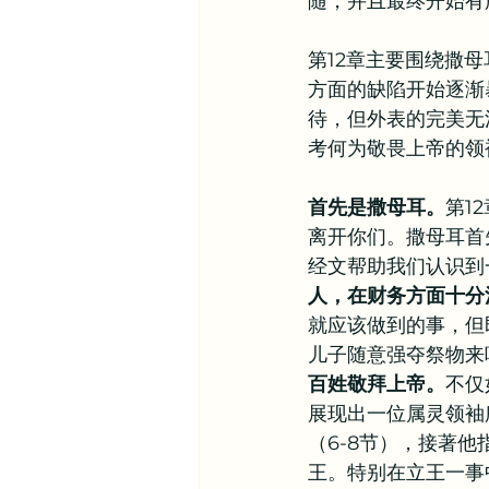
随，并且最终开始有
其他信仰资源
异象谷
第12章主要围绕撒
方面的缺陷开始逐渐
待，但外表的完美无
考何为敬畏上帝的领
首先是撒母耳。
第1
离开你们。撒母耳首
经文帮助我们认识到
人，在财务方面十分
就应该做到的事，但
儿子随意强夺祭物来
百姓敬拜上帝。
不仅
展现出一位属灵领袖
（6-8节），接著
王。特别在立王一事