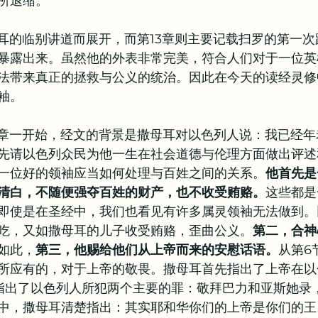
所退缩。
教牧问答
书籍推荐
母耳的临别讲道而展开，而第13章则主要记载扫罗的第一
暴露出来。虽然他的外表非常完美，符合人们对于一位英
法带来真正的拯救与公义的统治。因此在今天的读经灵修
袖。
2章一开始，经文的背景是撒母耳对以色列人说：我已经
先请以色列众民为他一生在社会道德与伦理方面做出评述和
一位好的领袖应当如何处理与百姓之间的关系。
他首先是
清白，不随便强夺百姓的财产，也不收受贿赂。
这些都是
即使是在圣经中，我们也看见有许多属灵领袖无法做到。
吃，又如撒母耳的儿子收受贿赂，歪曲公义。
第二，合神
如此，
第三，他赐给他们从上帝而来的安慰话语。
从第6
所应有的，对于上帝的敬畏。撒母耳首先指出了上帝在以
他指出了以色列人所犯两个主要的罪：敬拜巴力和亚斯她录
中，撒母耳清楚指出：其实耶和华你们的上帝是你们的王