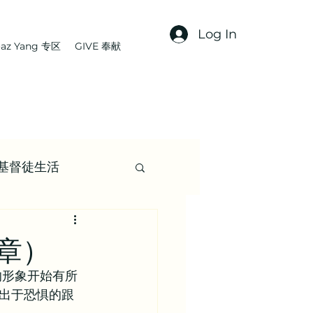
Log In
az Yang 专区
GIVE 奉献
基督徒生活
文章
3章）
的形象开始有所
集 | 信仰资源
出于恐惧的跟