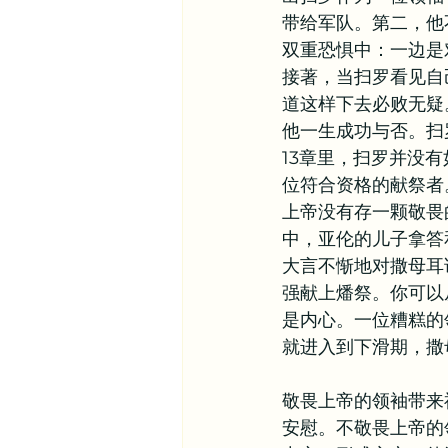
带给军队。第二，他
双重恐惧中：一边是
接著，当扫罗看见自
道这样下去必败无疑
他一生成功与否。扫
13章里，扫罗并没
位符合资格的献祭者
上帝没有存一颗敬畏
中，亚伦的儿子拿答
大言不惭地对撒母耳
强献上燔祭。你可以
是内心。一位糟糕的
就进入到下滑期，撒
敬畏上帝的领袖带来
安慰。不敬畏上帝的