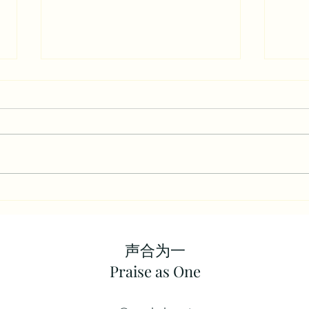
如精金闪耀（撒迦利亚书12-14
君王
章）
章）
声合为一
​Praise as One