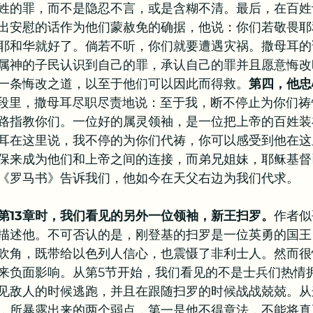
姓的罪，而不是隐忍不言，或是含糊不清。最后，在百姓
出安慰的话作为他们蒙赦免的确据，他说：你们若敬畏耶
耶和华就好了。倘若不听，你们就要遭遇灾祸。撒母耳的
属神的子民认识到自己的罪，承认自己的罪并且愿意悔改
一条悔改之道，以至于他们可以因此而得救。
第四，他忠
一段里，撒母耳尽职尽责地说：至于我，断不停止为你们
路指教你们。一位好的属灵领袖，是一位把上帝的百姓装
耳在这里说，我不停的为你们代祷，你可以感受到他在这
保来成为他们和上帝之间的连接，而弟兄姐妹，耶稣基督
《罗马书》告诉我们，他如今在天父右边为我们代求。
第13章时，我们看见的另外一位领袖，新王扫罗。
作者似
描述他。不可否认的是，刚登基的扫罗是一位英勇的国王
吹角，既带给以色列人信心，也震慑了非利士人。然而很
来负面影响。从第5节开始，我们看见的不是士兵们热情
见敌人的时候逃跑，并且在跟随扫罗的时候战战兢兢。从
，所暴露出来的两个弱点，第一是他不得章法，不能将真