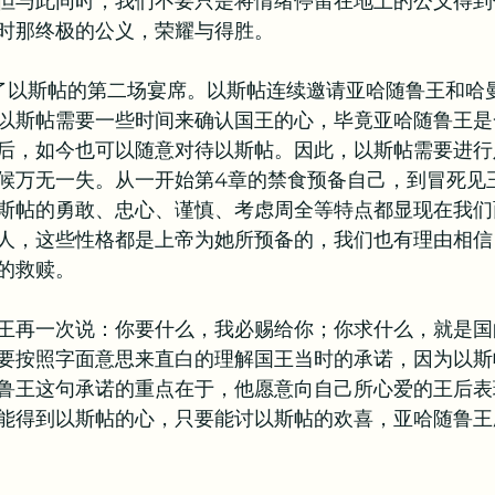
但与此同时，我们不要只是将情绪停留在地上的公义得到
时那终极的公义，荣耀与得胜。
教牧问答
书籍推荐
了以斯帖的第二场宴席。以斯帖连续邀请亚哈随鲁王和哈
以斯帖需要一些时间来确认国王的心，毕竟亚哈随鲁王是
后，如今也可以随意对待以斯帖。因此，以斯帖需要进行
候万无一失。从一开始第4章的禁食预备自己，到冒死见
斯帖的勇敢、忠心、谨慎、考虑周全等特点都显现在我们
人，这些性格都是上帝为她所预备的，我们也有理由相信
的救赎。
王再一次说：你要什么，我必赐给你；你求什么，就是国
要按照字面意思来直白的理解国王当时的承诺，因为以斯
鲁王这句承诺的重点在于，他愿意向自己所心爱的王后表
能得到以斯帖的心，只要能讨以斯帖的欢喜，亚哈随鲁王