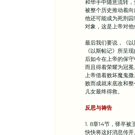
和华手中随意流转，
被整个历史推动着向
他还可能成为死刑囚
对象，这是上帝对他
最后我们要说，《以
《以斯帖记》所呈现
后如今在上帝的保守
而且得着荣耀为冠冕
上帝借着败坏魔鬼撒
败而成就末底改和整
儿女最终得救。
反思与祷告
1. 8章14节，驿
快快将这好消息传开