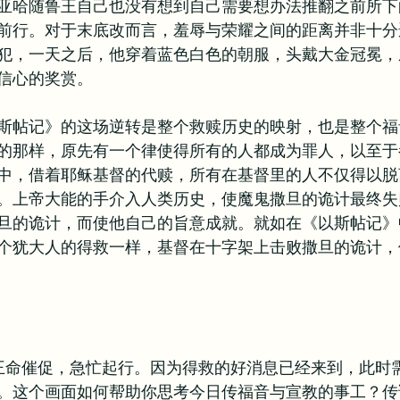
亚哈随鲁王自己也没有想到自己需要想办法推翻之前所下
前行。对于末底改而言，羞辱与荣耀之间的距离并非十分
犯，一天之后，他穿着蓝色白色的朝服，头戴大金冠冕，
信心的奖赏。
斯帖记》的这场逆转是整个救赎历史的映射，也是整个福
的那样，原先有一个律使得所有的人都成为罪人，以至于
中，借着耶稣基督的代赎，所有在基督里的人不仅得以脱
。上帝大能的手介入人类历史，使魔鬼撒旦的诡计最终失
旦的诡计，而使他自己的旨意成就。就如在《以斯帖记》
个犹大人的得救一样，基督在十字架上击败撒旦的诡计，
卒被王命催促，急忙起行。因为得救的好消息已经来到，此时
。这个画面如何帮助你思考今日传福音与宣教的事工？传