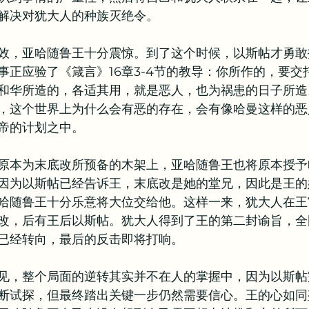
解决对犹大人的种族灭绝令。
效，亚哈随鲁王十分震惊。到了这个时候，以斯帖才勇敢
事正应验了《箴言》16章3-4节的教导：你所作的，要交
和华所造的，各适其用，就是恶人，也为祸患的日子所造
，这个世界上为什么会有恶的存在，会有像哈曼这样的恶
帝的计划之中。
原本为末底改所预备的木架上，亚哈随鲁王也将原本授予
因为以斯帖已经告诉王，末底改是她的堂兄，因此是王的
哈随鲁王十分乐意将大位交给他。这样一来，犹大人在王
改，后有王后以斯帖。犹大人得到了王的第二封谕旨，全
已经转向，最后的反击即将打响。
见，整个局面的逆转其实并不在人的掌握中，因为以斯帖
断试探，但最终踏出关键一步仍然需要信心。王的心如同