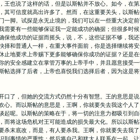
，王也说了这样的话，但是以斯帖并不放心。如今，在第
，其可信度就高出许多了。然而，在这重要关头，以斯帖
门一脚。试探是永无止境的，我们可以在一些重大决定前
我需要有一些能够保证我一定能成功的确据；但很多时候
确保他成功的证据而摇头，说，不，这些证据不够，我还
抉择和普通人一样，在重大事件面前，你是选择继续将安
休止地要求上帝赐下更多能够确保你成功的证据？还是在
你的安全感建立在掌管万事的上帝手中，并且愿意接受一
斯帖选择了后者，上帝也喜悦我们选择后者，因为这是将
开口了，但她的交流方式仍然十分有智慧。王的意思是说
欢心。而以斯帖的意思是，王啊，你就要失去我这个人了
谈起呢。以斯帖的策略在于，将一切的注意力都吸引到自
，而将这场危机对王可能造成的损失最大化。所以以斯帖
要杀末底改，而是，有人要杀我。王啊，你就要失去我了
识到事情的严重性；然后将自己和犹大人联系在一起，让