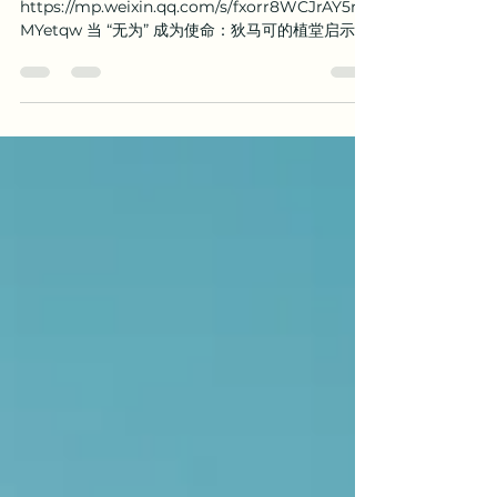
褪去浮华，回归本真：国会山浸信会的百年坚守
https://mp.weixin.qq.com/s/fxorr8WCJrAY5rsr
MYetqw 当 “无为” 成为使命：狄马可的植堂启示
https://mp.weixin.qq.com/s/w8hRHJ3qA-
aQ4AsMb...