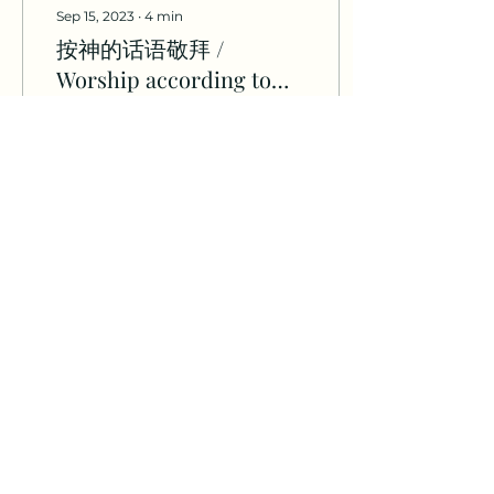
Sep 15, 2023
∙
4
min
按神的话语敬拜 /
Worship according to
the Word
文 / Albert Mohler 在《卡
拉马佐夫兄弟》这部小说
中，陀思妥耶夫斯基的“宗
教大法官”提供了这个洞
见，让我们看见堕落人性的
真实面貌：“只要人还保持
自由，他就会没完没了地追
求虚无，也十分痛苦地想要
157
0
找到崇拜的对象。”尽管这
个宗教大法官远远不能作为
神学可靠的指引，但是...
声合为一
​Praise as One
wyang@nwcbchouston.org
©2023 by Upon the Rock. Proudly created