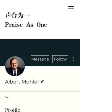
声合为一
Praise As One
More actions
Message
Follow
Writer
Albert Mohler
Profile