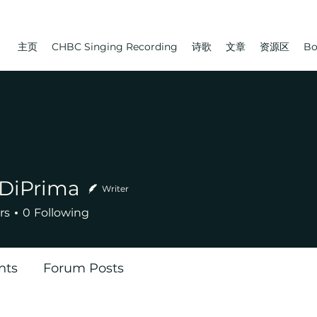
主页
CHBC Singing Recording
诗歌
文章
资源区
Bo
 DiPrima
Writer
rs
0
Following
nts
Forum Posts