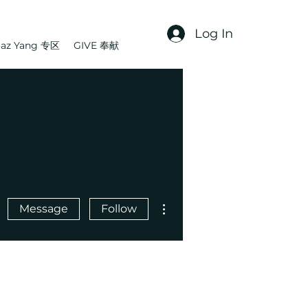
Log In
az Yang 专区
GIVE 奉献
More actions
Message
Follow