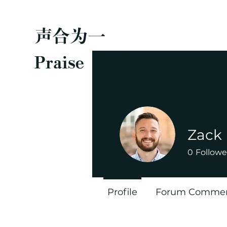
声合为一
Praise As One
Zack
0
Followe
Profile
Forum Comme