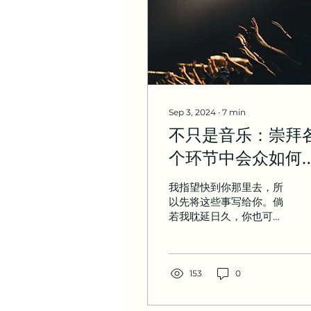
Sep 3, 2024
∙
7
min
不只是音乐：崇拜
个环节中会众如何
挥作用
我指望快到你那里去，所
以先将这些事写给你。倘
若我耽延日久，你也可以
知道在神的家中当怎样
行。这家就是永生神的教
会，真理的柱石和根基。
（提前 3:14-15） 假设星
153
0
期一早上，你和你的基督
徒同事安德鲁进行了一次